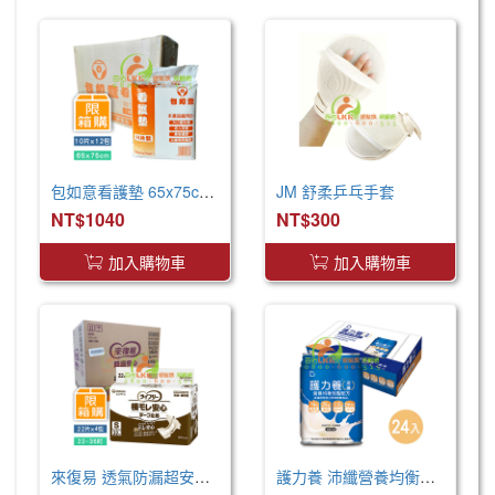
包如意看護墊 65x75cm (120片/箱) 產褥墊 看護墊 寵物墊
JM 舒柔乒乓手套
NT$1040
NT$300
加入購物車
加入購物車
來復易 透氣防漏超安心魔術氈紙尿褲(S)(22片 X 4包)
護力養 沛纖營養均衡完整配方(250ml x24罐 x2箱)