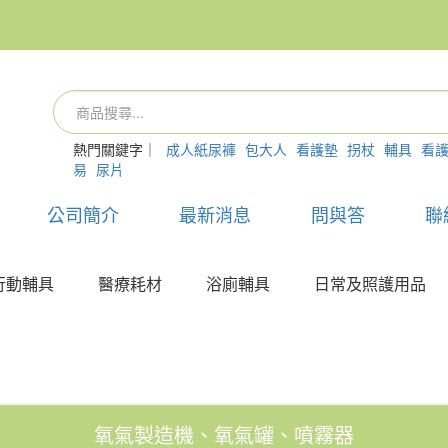
熱門關鍵字｜
成人紙尿褲
包大人
看護墊
拐杖
輔具
看
易
尿片
公司簡介
最新消息
問與答
聯
行動輔具
醫療耗材
浴廁輔具
日常及照護用品
氧氣製造機、氧氣罐、噴霧器