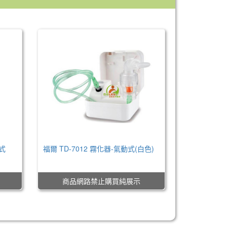
式
福爾 TD-7012 霧化器-氣動式(白色)
NT$0
商品網路禁止購買純展示