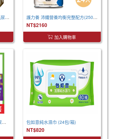
來復易 透氣防漏超安心魔術氈紙尿褲(S)(22片 X 4包)
護力養 沛纖營養均衡完整配方(250ml x24罐 x2箱)
NT$2160
加入購物車
包大人 棉柔透氣黏貼型 成人紙尿褲 XXL 箱購 巨無霸尺寸
包如意純水濕巾 (24包/箱)
NT$820