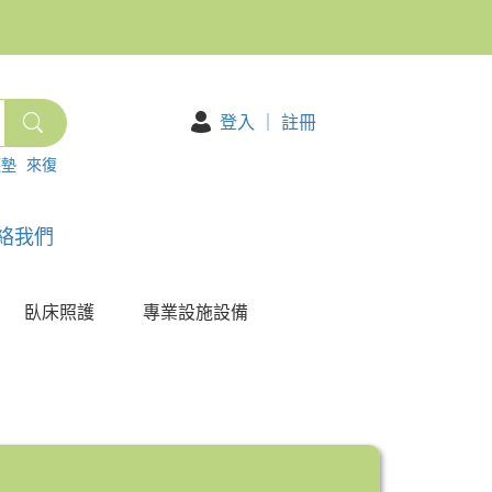
登入
｜
註冊
護墊
來復
絡我們
臥床照護
專業設施設備