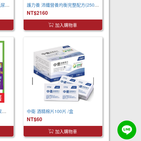
來復易 透氣防漏超安心魔術氈紙尿褲(S)(22片 X 4包)
護力養 沛纖營養均衡完整配方(250ml x24罐 x2箱)
NT$2160
加入購物車
包大人 棉柔透氣黏貼型 成人紙尿褲 XXL 箱購 巨無霸尺寸
中衛 酒精棉片100片 /盒
NT$60
加入購物車