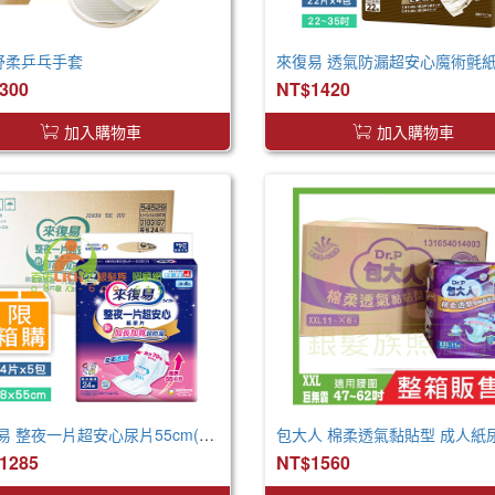
 舒柔乒乓手套
300
NT$1420
加入購物車
加入購物車
來復易 整夜一片超安心尿片55cm(24片*5包/箱) 取代原先臀部加寬尿片
1285
NT$1560