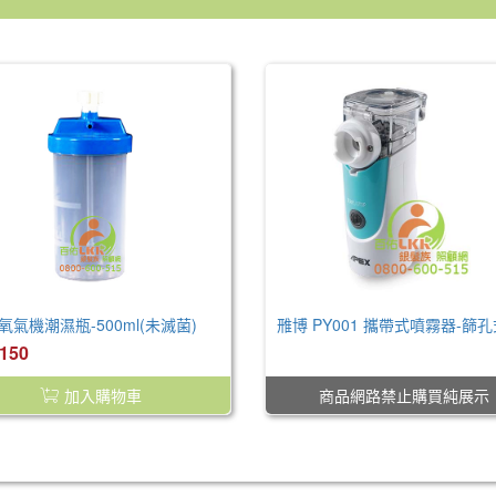
 氧氣機潮濕瓶-500ml(未滅菌)
雃博 PY001 攜帶式噴霧器-篩孔
150
NT$0
加入購物車
商品網路禁止購買純展示