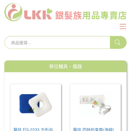
移位輔具、儀器
醫技 EG-2233 方形中空座墊(未滅菌)
醫技 四肢約束帶(海綿)