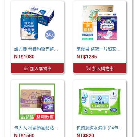
護力養 營養均衡完整配方(250ml x24罐 x2箱)
來復易 整夜一片超安心尿片55cm(24片*5包/箱) 取代原先臀部加寬尿片
NT$1080
NT$1285
加入購物車
加入購物車
包大人 棉柔透氣黏貼型 成人紙尿褲 XXL 箱購 巨無霸尺寸
包如意純水濕巾 (24包/箱)
NT$1560
NT$820