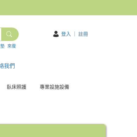
登入
｜
註冊
護墊
來復
絡我們
臥床照護
專業設施設備