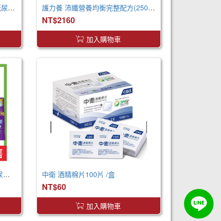
來復易 透氣防漏超安心魔術氈紙尿褲(S)(22片 X 4包)
護力養 沛纖營養均衡完整配方(250ml x24罐 x2箱)
NT$2160
加入購物車
包大人 棉柔透氣黏貼型 成人紙尿褲 XXL 箱購 巨無霸尺寸
中衛 酒精棉片100片 /盒
NT$60
加入購物車