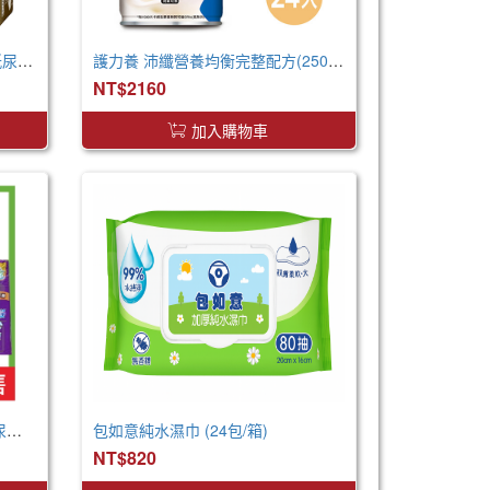
來復易 透氣防漏超安心魔術氈紙尿褲(S)(22片 X 4包)
護力養 沛纖營養均衡完整配方(250ml x24罐 x2箱)
NT$2160
加入購物車
包大人 棉柔透氣黏貼型 成人紙尿褲 XXL 箱購 巨無霸尺寸
包如意純水濕巾 (24包/箱)
NT$820