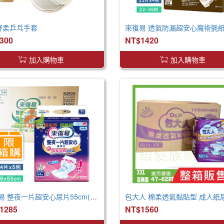
 舒柔乒乓手套
300
NT$1420
加入購物車
加入購物車
來復易 整夜一片超安心尿片55cm(24片*5包/箱) 取代原先臀部加寬尿片
1285
NT$1560