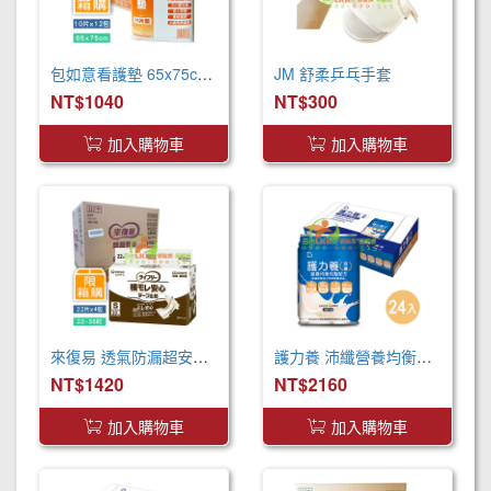
包如意看護墊 65x75cm (120片/箱) 產褥墊 看護墊 寵物墊
JM 舒柔乒乓手套
NT$1040
NT$300
加入購物車
加入購物車
來復易 透氣防漏超安心魔術氈紙尿褲(S)(22片 X 4包)
護力養 沛纖營養均衡完整配方(250ml x24罐 x2箱)
NT$1420
NT$2160
加入購物車
加入購物車