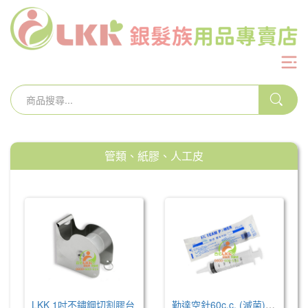
管類、紙膠、人工皮
LKK 1吋不鏽鋼切割膠台
勤達空針60c.c. (滅菌)/單支