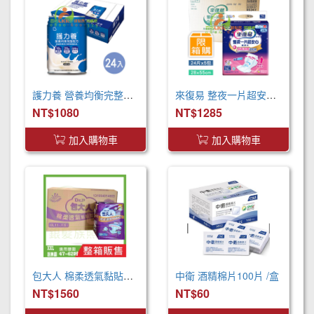
護力養 營養均衡完整配方(250ml x24罐 x2箱)
來復易 整夜一片超安心尿片55cm(24片*5包/箱) 取代原先臀部加寬尿片
NT$1080
NT$1285
加入購物車
加入購物車
包大人 棉柔透氣黏貼型 成人紙尿褲 XXL 箱購 巨無霸尺寸
中衛 酒精棉片100片 /盒
NT$1560
NT$60