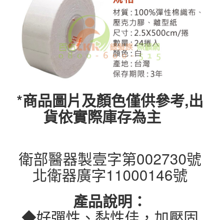
*商品圖片及顏色僅供參考,出
貨依實際庫存為主
衛部醫器製壹字第002730號
北衛器廣字11000146號
產品說明：
◆好彈性、黏性佳，加壓固