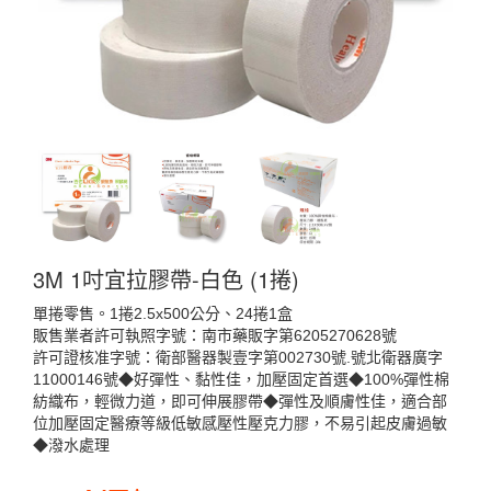
3M 1吋宜拉膠帶-白色 (1捲)
單捲零售。1捲2.5x500公分、24捲1盒
販售業者許可執照字號：南市藥販字第6205270628號
許可證核准字號：衛部醫器製壹字第002730號.號北衛器廣字
11000146號◆好彈性、黏性佳，加壓固定首選◆100%彈性棉
紡織布，輕微力道，即可伸展膠帶◆彈性及順膚性佳，適合部
位加壓固定醫療等級低敏感壓性壓克力膠，不易引起皮膚過敏
◆潑水處理