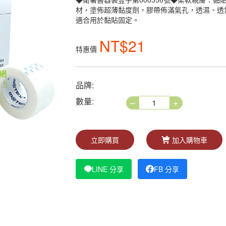
◆衛署醫器製壹字第000356號◆柔軟親膚：
材，塗佈超薄黏度劑，膠帶佈滿氣孔，透濕、透
適合用於黏貼固定。
NT$21
特惠價
品牌:
–
+
數量:
立即購買
加入購物車
LINE 分享
FB 分享