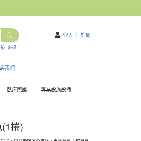
登入
｜
註冊
護墊
來復
絡我們
臥床照護
專業設施設備
(1捲)