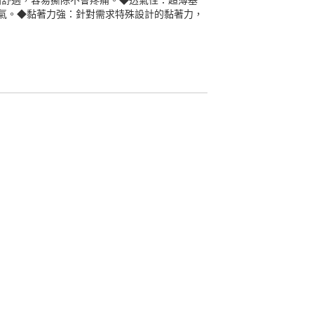
黏貼舒適，容易撕除不會疼痛。◆透氣性：超薄基
氣。◆黏著力強：針對需求特殊設計的黏著力，