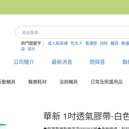
熱門關鍵字｜
成人紙尿褲
包大人
看護墊
拐杖
輔具
看
易
尿片
公司簡介
最新消息
問與答
聯
行動輔具
醫療耗材
浴廁輔具
日常及照護用品
華新 1吋透氣膠帶-白色