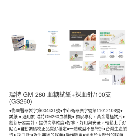
瑞特 GM-260 血糖試紙+採血針/100支
(GS260)
●衛署醫器製字第004431號●中市衛器廣字號第11012108號●
試紙:● 適用於 瑞特GM260血糖機● 獨家專利，黃金電極試片●
創新研發設計，提供高準確度●好拿、好用與安全，輕鬆上手好
貼心●自動調碼校正品質好穩定●一體成型不易彎折●台灣生產製
造● 採血針:●近乎無痛的採血●操作簡單●適用於大部分的採血