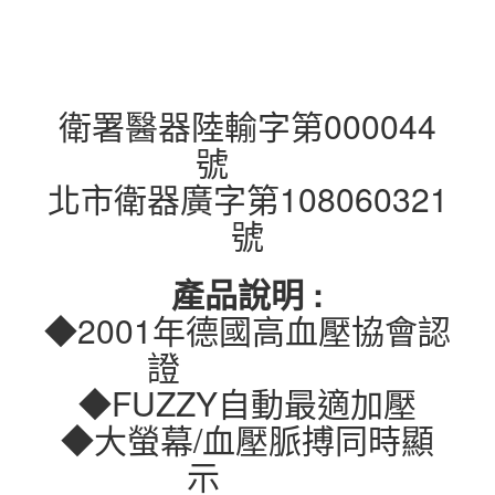
衛署醫器陸輸字第000044
號
北市衛器廣字第108060321
號
產品說明 :
◆2001年德國高血壓協會認
證
◆FUZZY自動最適加壓
◆大螢幕/血壓脈搏同時顯
示