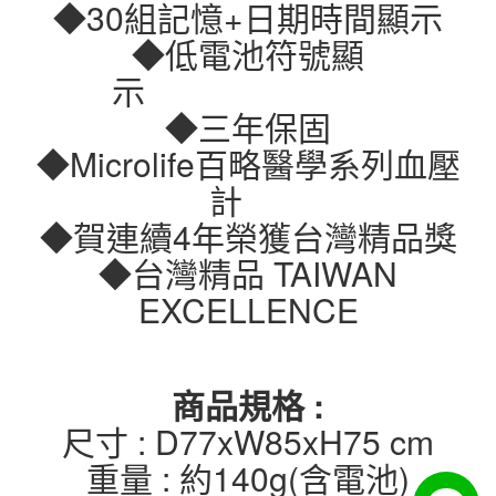
◆30組記憶+日期時間顯示
◆低電池符號顯
示
◆三年保固
◆Microlife百略醫學系列血壓
計
◆賀連續4年榮獲台灣精品獎
◆台灣精品 TAIWAN
EXCELLENCE
商品規格 :
尺寸 : D77xW85xH75 cm
重量 : 約140g(含電池)