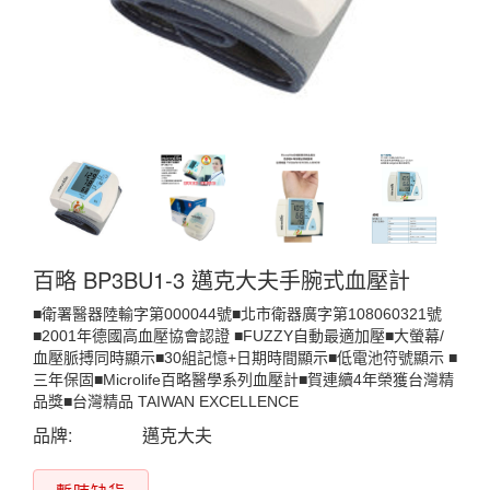
百略 BP3BU1-3 邁克大夫手腕式血壓計
■衛署醫器陸輸字第000044號■北市衛器廣字第108060321號
■2001年德國高血壓協會認證 ■FUZZY自動最適加壓■大螢幕/
血壓脈搏同時顯示■30組記憶+日期時間顯示■低電池符號顯示 ■
三年保固■Microlife百略醫學系列血壓計■賀連續4年榮獲台灣精
品獎■台灣精品 TAIWAN EXCELLENCE
品牌:
邁克大夫