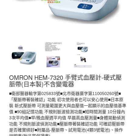
OMRON HEM-7320 手臂式血壓計-硬式壓
脈帶(日本製)不含變電器
■衛部醫器輸字第025833號■北市衛器廣字第110050260號■
「壓脈帶著裝確認」功能 初次使用者也可以安心使用■日本原
裝 新式壓脈帶 可測量範圍更大與血壓值一起顯示的血壓值基準
值 ■90組記憶功能 不規則脈波檢測功能■短時間測量 10分鐘內
3次平均值■早/晚血壓週平均值 早晨高血壓測量■身體晃動偵測
功能 不規則脈波偵測功能■壓脈帶著裝確認功能 可確認壓脈帶
是否確實綁好■附屬品-壓脈帶、試用電池(4顆3號電池)、操作