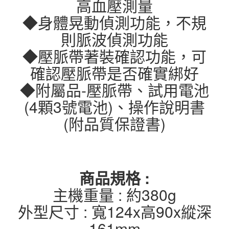
高血壓測量
◆身體晃動偵測功能，不規
則脈波偵測功能
◆壓脈帶著裝確認功能，可
確認壓脈帶是否確實綁好
◆附屬品-壓脈帶、試用電池
(4顆3號電池)、操作說明書
(附品質保證書)
商品規格 :
主機重量 : 約380g
外型尺寸 : 寬124x高90x縱深
161mm