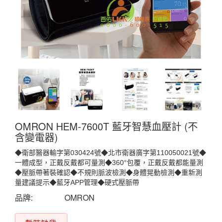
OMRON HEM-7600T 藍牙智慧血壓計 (不
含變電器)
◆衛部醫器輸字第030424號◆北市衛器廣字第110050021號◆
一體成型，正戴反戴都可量測◆360°包覆，正戴反戴都能量測
◆壓脈帶著裝確認◆不規則脈波檢測◆身體晃動檢測◆重新測
量建議提示◆藍牙APP管理◆硬式壓脈帶
品牌:
OMRON