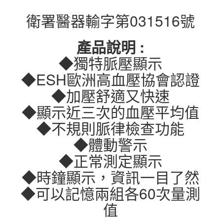
衛署醫器輸字第031516號
產品說明 :
◆獨特脈壓顯示
◆ESH歐洲高血壓協會認證
◆加壓舒適又快速
◆顯示近三次的血壓平均值
◆不規則脈律檢查功能
◆體動警示
◆正常測定顯示
◆時鐘顯示，資訊一目了然
◆可以記憶兩組各60次量測
值