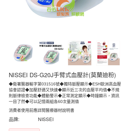
NISSEI DS-G20J手臂式血壓計(莫蘭迪粉)
◆衛署醫器輸字第031516號◆獨特脈壓顯示◆ESH歐洲高血壓
協會認證◆加壓舒適又快速◆顯示近三次的血壓平均值◆不規
則脈律檢查功能◆體動警示◆正常測定顯示◆時鐘顯示，資訊
一目了然◆可以記憶兩組各60次量測值
消費者使用前應詳閱醫療器材說明書
品牌:
NISSEI