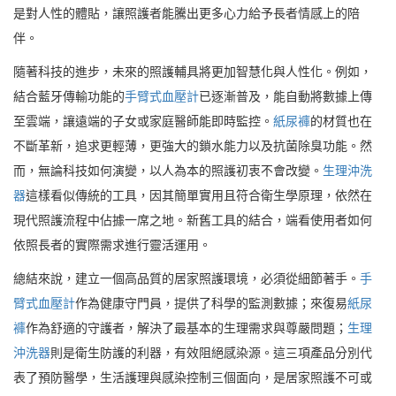
是對人性的體貼，讓照護者能騰出更多心力給予長者情感上的陪
伴。
隨著科技的進步，未來的照護輔具將更加智慧化與人性化。例如，
結合藍牙傳輸功能的
手臂式血壓計
已逐漸普及，能自動將數據上傳
至雲端，讓遠端的子女或家庭醫師能即時監控。
紙尿褲
的材質也在
不斷革新，追求更輕薄，更強大的鎖水能力以及抗菌除臭功能。然
而，無論科技如何演變，以人為本的照護初衷不會改變。
生理沖洗
器
這樣看似傳統的工具，因其簡單實用且符合衛生學原理，依然在
現代照護流程中佔據一席之地。新舊工具的結合，端看使用者如何
依照長者的實際需求進行靈活運用。
總結來說，建立一個高品質的居家照護環境，必須從細節著手。
手
臂式血壓計
作為健康守門員，提供了科學的監測數據；來復易
紙尿
褲
作為舒適的守護者，解決了最基本的生理需求與尊嚴問題；
生理
沖洗器
則是衛生防護的利器，有效阻絕感染源。這三項產品分別代
表了預防醫學，生活護理與感染控制三個面向，是居家照護不可或