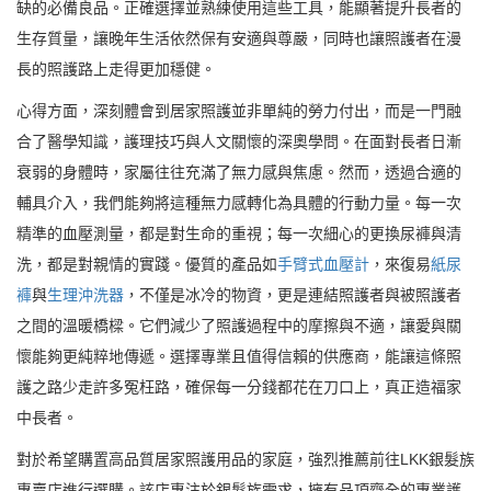
缺的必備良品。正確選擇並熟練使用這些工具，能顯著提升長者的
生存質量，讓晚年生活依然保有安適與尊嚴，同時也讓照護者在漫
長的照護路上走得更加穩健。
心得方面，深刻體會到居家照護並非單純的勞力付出，而是一門融
合了醫學知識，護理技巧與人文關懷的深奧學問。在面對長者日漸
衰弱的身體時，家屬往往充滿了無力感與焦慮。然而，透過合適的
輔具介入，我們能夠將這種無力感轉化為具體的行動力量。每一次
精準的血壓測量，都是對生命的重視；每一次細心的更換尿褲與清
洗，都是對親情的實踐。優質的產品如
手臂式血壓計
，來復易
紙尿
褲
與
生理沖洗器
，不僅是冰冷的物資，更是連結照護者與被照護者
之間的溫暖橋樑。它們減少了照護過程中的摩擦與不適，讓愛與關
懷能夠更純粹地傳遞。選擇專業且值得信賴的供應商，能讓這條照
護之路少走許多冤枉路，確保每一分錢都花在刀口上，真正造福家
中長者。
對於希望購置高品質居家照護用品的家庭，強烈推薦前往LKK銀髮族
專賣店進行選購。該店專注於銀髮族需求，擁有品項齊全的專業護