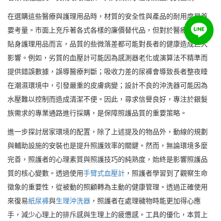
在選購這些醫療與護理用品時，材質的安全性與產品的耐用度是首
要考量。市面上充斥著各式各樣的廉價替代品，但對於醫療器材與
貼身護理用品而言，品質的些微落差都可能對長者的健康造成巨大
影響。例如，劣質的血壓計可能因為感測器老化或演算法不精準而
提供錯誤數據，誤導醫療判斷；吸收力差的尿褲會導致長者整夜睡
在潮濕環境中，引發嚴重的皮膚病變；設計不良的沖洗器可能因為
水壓難以控制而造成清潔不便。因此，尋求信譽良好，專注於銀髮
族需求的專業通路進行採購，是保障照護品質的重要策略。
進一步探討居家環境的配置，除了上述提及的物品外，動線的規劃
與輔助設施的安裝也是提升照護效率的關鍵。然而，無論環境多麼
完善，照護者的心理素質與照護技巧的純熟度，始終是影響照護品
質的核心變數。透過使用
手臂式血壓計
，照護者學習到了觀察生命
徵象的重要性，從被動的照顧轉為主動的健康管理。透過正確使用
來復易
紙尿褲
與
生理沖洗器
，照護者在處理穢物時能更加得心應
手，減少心理上的排斥感與生理上的疲憊感。工具的優化，本質上