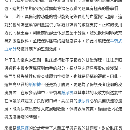
備了心律不整偵測功能，能在測量血壓的同時捕捉到心跳異常的訊
號，這對於早期發現心房顫動等潛在心臟問題具有極高的醫學價
值。此外，具備記憶功能的機型能夠記錄長期的血壓變化趨勢，這
對於醫師調整藥物劑量提供了客觀且詳實的數據支持。正確的使用
方式同樣重要，測量前應靜坐休息五至十分鐘，避免飲用咖啡或茶
等刺激性飲料，並確保壓脈帶的鬆緊度適中，如此才能確保
手臂式
血壓計
發揮其應有的監測效能。
除了生命徵象的監測，臥床或行動不便長者的排泄護理，往往是照
護過程中最令家屬感到棘手的部分。長期臥床極易導致皮膚浸潤，
進而引發失禁性皮膚炎或壓力性損傷，也就是俗稱的褥瘡。因此，
選擇高品質的
紙尿褲
不僅是為了防漏，更是為了保護長者脆弱的皮
膚屏障。在眾多品牌中，來復易
紙尿褲
以其卓越的吸收力與透氣性
在照護領域建立了良好的口碑。高品質的
紙尿褲
必須具備快速導流
層，能將尿液迅速導入底層吸收體，保持表層乾爽，從而減少尿液
與皮膚接觸的時間。
來復易
紙尿褲
的設計考量了人體工學與穿戴的舒適度。對於臥床長