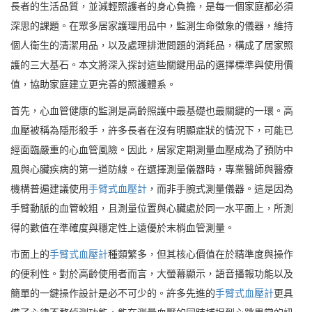
長者的生活品質，並減輕照護者的身心負擔，是每一個家庭都必須
深思的課題。在眾多居家護理用品中，監測生命徵象的儀器，維持
個人衛生的清潔用品，以及處理排泄問題的消耗品，構成了居家照
護的三大基石。本文將深入探討這些關鍵用品的選擇標準與使用價
值，協助家庭建立更完善的照護體系。
首先，心血管健康的監測是高齡照護中最基礎也最關鍵的一環。高
血壓被稱為隱形殺手，許多長者在沒有明顯症狀的情況下，可能已
經面臨嚴重的心血管風險。因此，居家定期測量血壓成為了預防中
風與心臟疾病的第一道防線。在選擇測量儀器時，專業醫師與醫療
機構普遍建議使用
手臂式血壓計
，而非手腕式測量儀器。這是因為
手臂動脈的血管較粗，且測量位置與心臟處於同一水平面上，所測
得的數值在準確度與穩定性上遠優於末梢血管測量。
市面上的
手臂式血壓計
種類繁多，但其核心價值在於精準度與操作
的便利性。對於高齡使用者而言，大螢幕顯示，語音播報功能以及
簡單的一鍵操作設計是必不可少的。許多先進的
手臂式血壓計
更具