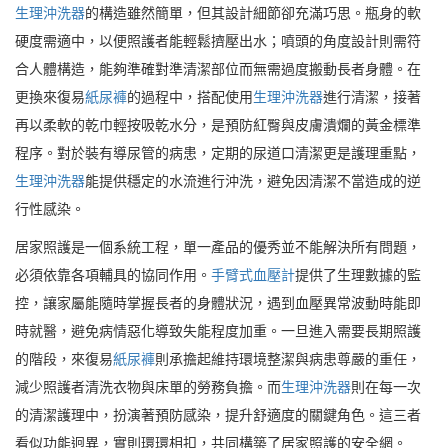
生理沖洗器
的構造雖然簡單，但其設計細節卻充滿巧思。瓶身的軟
硬度需適中，以便照護者能輕鬆擠壓出水；噴頭的角度設計則需符
合人體構造，能夠準確對準清潔部位而無需過度搬動長者身體。在
更換來復易
紙尿褲
的過程中，搭配使用
生理沖洗器
進行清潔，接著
再以柔軟的乾巾輕按吸乾水分，是預防紅臀與皮膚潰爛的黃金標準
程序。對於裝有導尿管的病患，定期的尿道口清潔更是護理重點，
生理沖洗器
能提供穩定的水流進行沖洗，避免因清潔不當造成的逆
行性感染。
居家照護是一個系統工程，單一產品的優秀並不能解決所有問題，
必須依靠各項輔具的協同作用。
手臂式血壓計
提供了生理數據的監
控，讓家屬能隨時掌握長者的身體狀況，遇到血壓異常波動時能即
時就醫，避免病情惡化導致失能程度加重。一旦進入需要長期照護
的階段，來復易
紙尿褲
則承擔起維持環境整潔與病患尊嚴的重任，
減少照護者清洗衣物與床單的勞務負擔。而
生理沖洗器
則在每一次
的清潔護理中，扮演著預防感染，提升舒適度的關鍵角色。這三者
看似功能迥異，實則環環相扣，共同構築了居家照護的安全網。