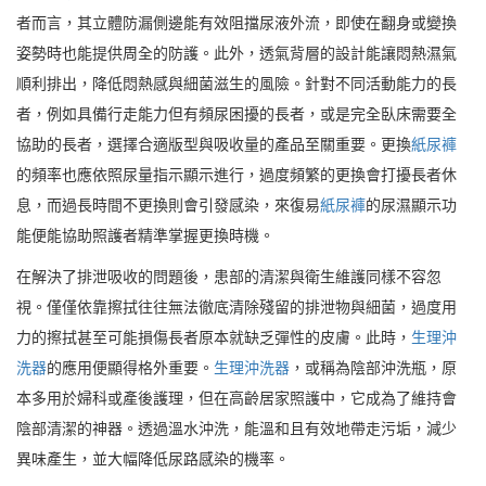
者而言，其立體防漏側邊能有效阻擋尿液外流，即使在翻身或變換
姿勢時也能提供周全的防護。此外，透氣背層的設計能讓悶熱濕氣
順利排出，降低悶熱感與細菌滋生的風險。針對不同活動能力的長
者，例如具備行走能力但有頻尿困擾的長者，或是完全臥床需要全
協助的長者，選擇合適版型與吸收量的產品至關重要。更換
紙尿褲
的頻率也應依照尿量指示顯示進行，過度頻繁的更換會打擾長者休
息，而過長時間不更換則會引發感染，來復易
紙尿褲
的尿濕顯示功
能便能協助照護者精準掌握更換時機。
在解決了排泄吸收的問題後，患部的清潔與衛生維護同樣不容忽
視。僅僅依靠擦拭往往無法徹底清除殘留的排泄物與細菌，過度用
力的擦拭甚至可能損傷長者原本就缺乏彈性的皮膚。此時，
生理沖
洗器
的應用便顯得格外重要。
生理沖洗器
，或稱為陰部沖洗瓶，原
本多用於婦科或產後護理，但在高齡居家照護中，它成為了維持會
陰部清潔的神器。透過溫水沖洗，能溫和且有效地帶走污垢，減少
異味產生，並大幅降低尿路感染的機率。