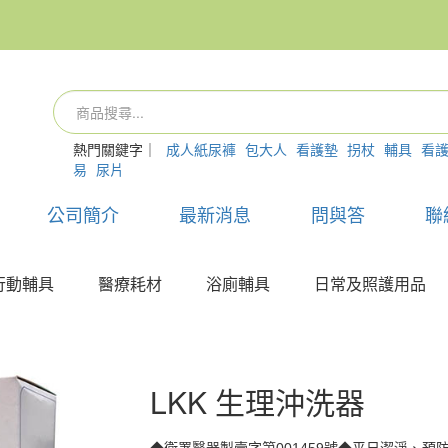
熱門關鍵字｜
成人紙尿褲
包大人
看護墊
拐杖
輔具
看
易
尿片
公司簡介
最新消息
問與答
聯
行動輔具
醫療耗材
浴廁輔具
日常及照護用品
LKK 生理沖洗器