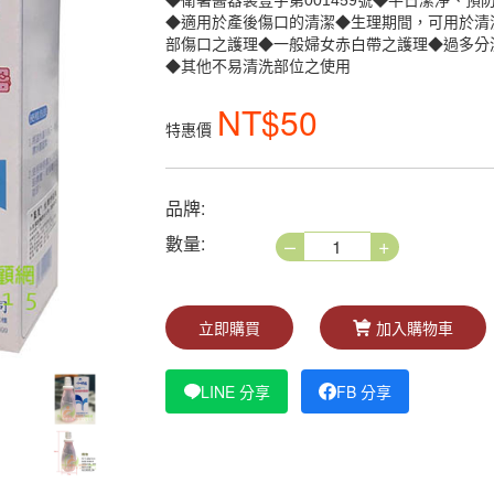
◆衛署醫器製壹字第001459號◆平日潔淨、
◆適用於產後傷口的清潔◆生理期間，可用於清
部傷口之護理◆一般婦女赤白帶之護理◆過多分
◆其他不易清洗部位之使用
NT$50
特惠價
品牌:
–
+
數量:
立即購買
加入購物車
LINE 分享
FB 分享