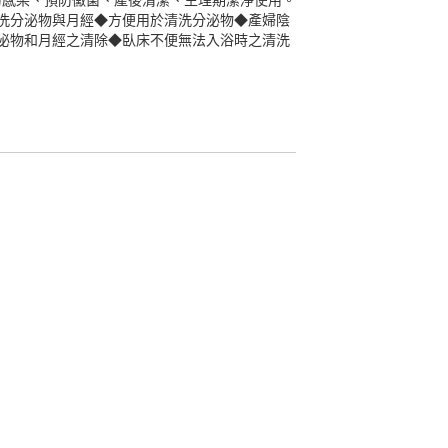
預防感染、預防黴菌、產後清潔、生理期潔淨使用。
洗分泌物與月經◆方便用於清洗分泌物◆產婦陰
泌物和月經之清除◆臥床不便無法入浴時之清洗