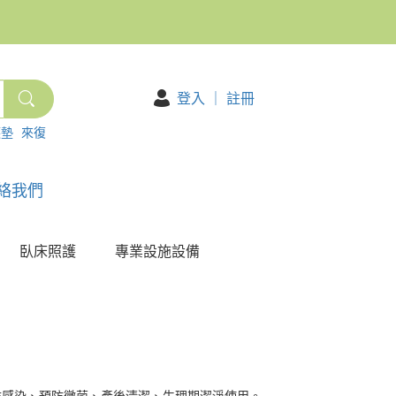
登入
｜
註冊
護墊
來復
絡我們
臥床照護
專業設施設備