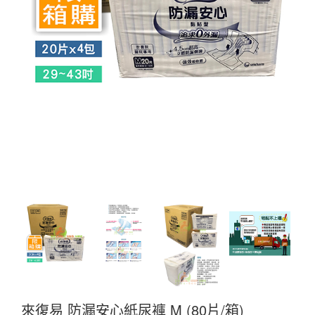
來復易 防漏安心紙尿褲 M (80片/箱)