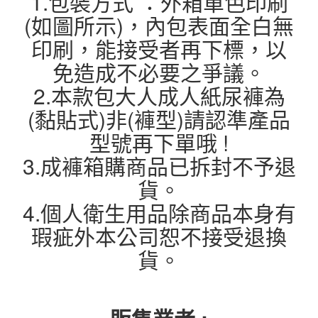
1.包裝方式 ：外箱單色印刷
(如圖所示)，內包表面全白無
印刷，能接受者再下標，以
免造成不必要之爭議。
2.本款包大人成人紙尿褲為
(黏貼式)非(褲型)請認準產品
型號再下單哦 !
3.成褲箱購商品已拆封不予退
貨。
4.個人衛生用品除商品本身有
瑕疵外本公司恕不接受退換
貨。