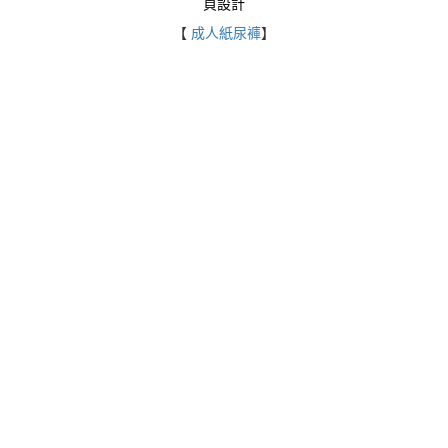
頁設計
【
成人紙尿褲
】