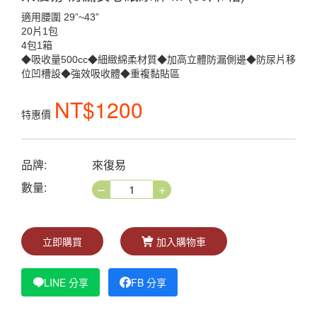
適用腰圍 29”~43”
20片1包
4包1箱
◆吸收量500cc◆細緻綿柔材質◆加高立體防漏側邊◆防尿片移
位凹槽設◆強效吸收體◆重複黏貼區
NT$1200
特惠價
品牌:
來復易
–
+
數量:
立即購買
加入購物車
LINE 分享
FB 分享