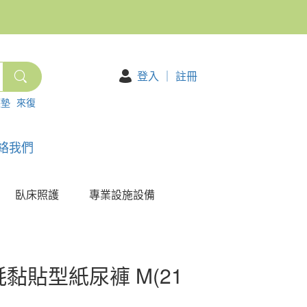
登入
｜
註冊
護墊
來復
絡我們
臥床照護
專業設施設備
黏貼型紙尿褲 M(21