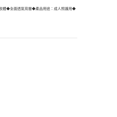
位吸收體◆全面透氣背層◆產品用途：成人照護用◆