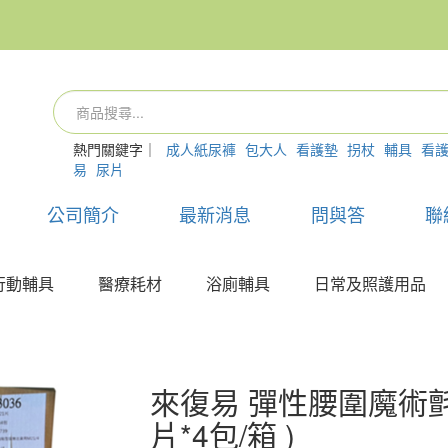
熱門關鍵字｜
成人紙尿褲
包大人
看護墊
拐杖
輔具
看
易
尿片
公司簡介
最新消息
問與答
聯
行動輔具
醫療耗材
浴廁輔具
日常及照護用品
來復易 彈性腰圍魔術氈
片*4包/箱 )