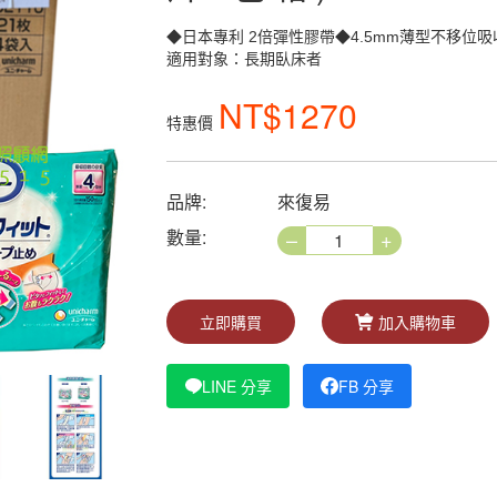
◆日本專利 2倍彈性膠帶◆4.5mm薄型不移
適用對象：長期臥床者
NT$1270
特惠價
品牌:
來復易
–
+
數量:
立即購買
加入購物車
LINE 分享
FB 分享