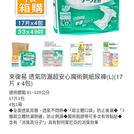
來復易 透氣防漏超安心魔術氈紙尿褲(L)(17
片 x 4包)
適用腰圍 81~128公分
17片1包
4包1箱
◆全面透氣背層，透氣不悶熱◆「超立體口袋」防止後漏◆「3
層超立體防漏側邊」防止側漏◆魔術氈膠帶可多次有效黏貼◆
含有「消臭高分子*」具有對阿摩尼亞的消臭效果