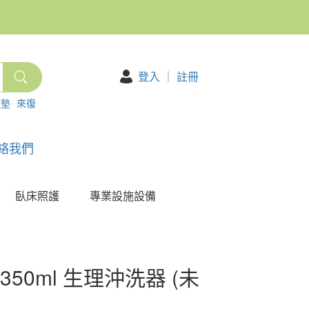
登入
｜
註冊
護墊
來復
絡我們
臥床照護
專業設施設備
350ml 生理沖洗器 (未