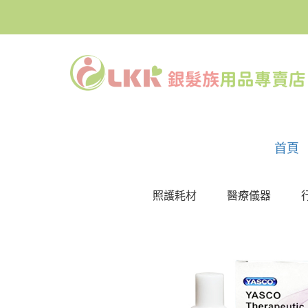
首頁
照護耗材
醫療儀器