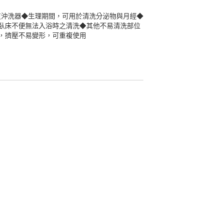
陰道沖洗器◆生理期間，可用於清洗分泌物與月經◆
臥床不便無法入浴時之清洗◆其他不易清洗部位
，擠壓不易變形，可重複使用