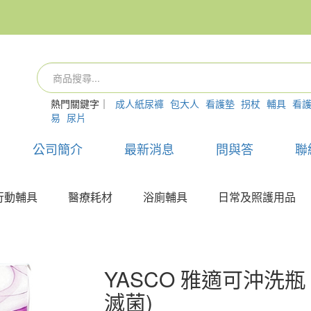
熱門關鍵字｜
成人紙尿褲
包大人
看護墊
拐杖
輔具
看
易
尿片
公司簡介
最新消息
問與答
聯
行動輔具
醫療耗材
浴廁輔具
日常及照護用品
YASCO 雅適可沖洗瓶 
滅菌)