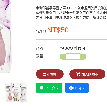
◆衛部醫器器壹字第005369號◆適用於產後
產婦陰部傷口之護理◆一般婦女赤白帶之護理◆
之使用◆萬用生理沖洗器，攜帶方便且瓶身柔軟
NT$50
特惠價
品牌:
YASCO 雅適可
–
+
數量:
立即購買
加入購物車
LINE 分享
FB 分享