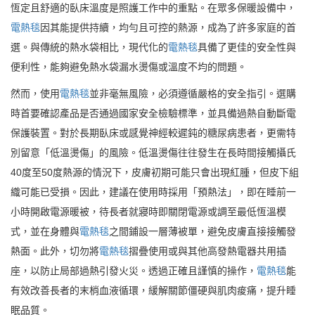
恆定且舒適的臥床溫度是照護工作中的重點。在眾多保暖設備中，
電熱毯
因其能提供持續，均勻且可控的熱源，成為了許多家庭的首
選。與傳統的熱水袋相比，現代化的
電熱毯
具備了更佳的安全性與
便利性，能夠避免熱水袋漏水燙傷或溫度不均的問題。
然而，使用
電熱毯
並非毫無風險，必須遵循嚴格的安全指引。選購
時首要確認產品是否通過國家安全檢驗標準，並具備過熱自動斷電
保護裝置。對於長期臥床或感覺神經較遲鈍的糖尿病患者，更需特
別留意「低溫燙傷」的風險。低溫燙傷往往發生在長時間接觸攝氏
40度至50度熱源的情況下，皮膚初期可能只會出現紅腫，但皮下組
織可能已受損。因此，建議在使用時採用「預熱法」，即在睡前一
小時開啟電源暖被，待長者就寢時即關閉電源或調至最低恆溫模
式，並在身體與
電熱毯
之間鋪設一層薄被單，避免皮膚直接接觸發
熱面。此外，切勿將
電熱毯
摺疊使用或與其他高發熱電器共用插
座，以防止局部過熱引發火災。透過正確且謹慎的操作，
電熱毯
能
有效改善長者的末梢血液循環，緩解關節僵硬與肌肉痠痛，提升睡
眠品質。