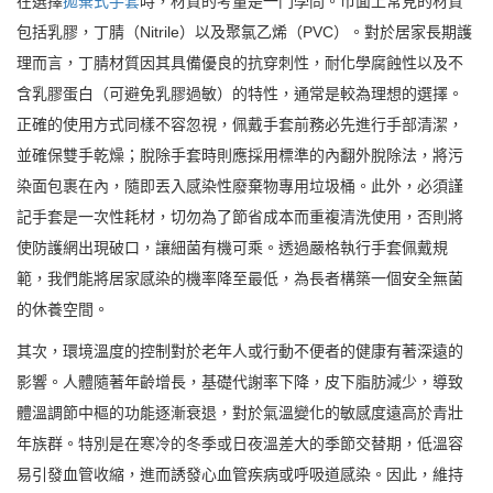
在選擇
拋棄式手套
時，材質的考量是一門學問。市面上常見的材質
包括乳膠，丁腈（Nitrile）以及聚氯乙烯（PVC）。對於居家長期護
理而言，丁腈材質因其具備優良的抗穿刺性，耐化學腐蝕性以及不
含乳膠蛋白（可避免乳膠過敏）的特性，通常是較為理想的選擇。
正確的使用方式同樣不容忽視，佩戴手套前務必先進行手部清潔，
並確保雙手乾燥；脫除手套時則應採用標準的內翻外脫除法，將污
染面包裹在內，隨即丟入感染性廢棄物專用垃圾桶。此外，必須謹
記手套是一次性耗材，切勿為了節省成本而重複清洗使用，否則將
使防護網出現破口，讓細菌有機可乘。透過嚴格執行手套佩戴規
範，我們能將居家感染的機率降至最低，為長者構築一個安全無菌
的休養空間。
其次，環境溫度的控制對於老年人或行動不便者的健康有著深遠的
影響。人體隨著年齡增長，基礎代謝率下降，皮下脂肪減少，導致
體溫調節中樞的功能逐漸衰退，對於氣溫變化的敏感度遠高於青壯
年族群。特別是在寒冷的冬季或日夜溫差大的季節交替期，低溫容
易引發血管收縮，進而誘發心血管疾病或呼吸道感染。因此，維持