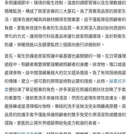
多照護細節中，環境的衛生控制，溫度的調節管理以及生理數據的
精確監測，構成了居家安養的三大基石。為了落實高品質的居家生
活，選擇合適的輔具與器材顯得至關重要，這不僅能降低照顧者的
負擔，更能有效提升長者的生活品質。本文將深入探討如何透過科
學化的方式，運用現代科技產品來優化居家照護環境，並針對衛生
防護，保暖措施以及健康監控三個面向進行詳細剖析。
首先，衛生防護是居家照護中最基礎也最關鍵的一環。在日常護理
過程中，照顧者需要頻繁接觸被照顧者的身體，排泄物，傷口或是
處理食物，這中間潛藏著極大的交叉感染風險。為了有效阻絕病菌
的傳播，建立一道可靠的屏障是絕對必要的措施。此時，
拋棄式手
套
便扮演了舉足輕重的角色。許多家庭在照護初期往往忽略了手套
的重要性，僅依靠洗手來維持清潔，然而在處理失禁性皮膚炎，壓
瘡換藥或是清理嘔吐物時，單純的洗手並無法完全隔離病原體。高
品質的防護手套不僅能保護照顧者的雙手免受化學清潔劑或體液的
侵蝕，更能防止將外界細菌帶給免疫力較弱的長者。