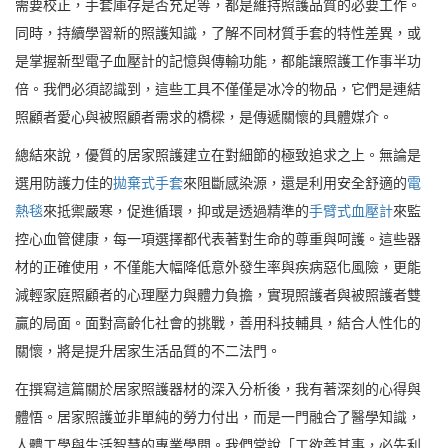
需要校正，手套庫存是否充足等，都是維持照護品質的必要工作。
同時，持續學習新的照護知識，了解不同材質手套的特性差異，或
是掌握新型電子血壓計的記憶與傳輸功能，都能讓照護工作事半功
倍。我們必須認識到，這些工具不僅僅是冰冷的物品，它們是連結
照顧者愛心與被照顧者需求的橋樑，是傳遞關懷的具體媒介。
總結來說，優質的居家照護建立在對細節的極致追求之上。無論是
選用防護力佳的
拋棄式手套
來阻斷感染源，還是利用安全舒適的
電
熱毯
來抵禦嚴寒，促進循環，抑或是透過精準的
手臂式血壓計
來監
控心血管健康，每一項選擇都代表著對生命的尊重與呵護。這些器
材的正確使用，不僅能大幅降低意外發生率與疾病惡化風險，更能
減輕家庭照顧者的心理壓力與體力負擔，實現照護者與被照護者雙
贏的局面。面對高齡化社會的挑戰，善用科技輔具，結合人性化的
關懷，將是提升居家生活品質的不二法門。
在撰寫這篇關於居家照護器材的深入分析後，我有著深刻的心得與
體悟。居家照護並非單純的勞力付出，而是一門融合了醫學知識，
人體工學與生活智慧的專業學問。我們常說「工欲善其事，必先利