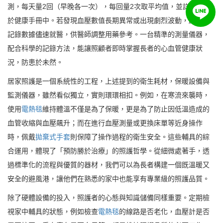
測，每天量2回（早晚各一次），每回量2次取平均值，並詳實記錄
於健康手冊中。若發現血壓數值長期異常或出現劇烈波動，應攜帶
記錄數據儘速就醫，供醫師調整用藥參考。一台精準的測量儀器，
配合科學的記錄方法，能讓照顧者即時掌握長者的心血管健康狀
況，防患於未然。
居家照護是一個系統性的工程，上述提到的衛生耗材，保暖設備與
監測儀器，雖然看似獨立，實則環環相扣。例如，在寒流來襲時，
使用
電熱毯
維持體溫不僅是為了保暖，更是為了防止因低溫造成的
血管收縮與血壓飆升；而在進行血壓測量或更換床單等近身操作
時，佩戴
拋棄式手套
則保障了操作過程的衛生安全。這些輔具的綜
合運用，體現了「預防勝於治療」的照護哲學。從細微處著手，透
過標準化的流程與優質的器材，我們可以為長者構建一個既溫暖又
安全的避風港，讓他們在熟悉的家中也能享有專業級的照護品質。
除了硬體設備的投入，照護者的心態與知識儲備同樣重要。定期檢
視家中輔具的狀態，例如檢查
電熱毯
的線路是否老化，血壓計是否