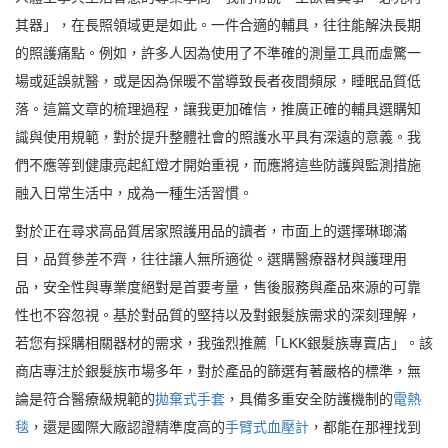
其器」，在長照領域更是如此。一件合適的輔具，往往能解決長期
的照護痛點。例如，許多人因為使用了不準確的測量工具而虛驚一
場或延誤就醫，或是因為保暖不當導致長者夜間頻尿，睡眠品質低
落。這篇文章的梳理過程，讓我更加確信，推廣正確的輔具選購知
識與使用規範，對於提升整體社會的照護水平具有深遠的意義。我
們不應等到健康亮起紅燈才開始重視，而應將這些防護與監測措施
融入日常生活中，成為一種生活習慣。
對於正在尋求高品質居家照護用品的讀者，市面上的選擇琳瑯滿
目，品質參差不齊，往往讓人無所適從。選購醫療器材與護理用
品，安全性與專業度絕對是首要考量，售後服務與產品來源的可靠
性也不容忽視。基於對品質的堅持以及對銀髮族需求的深刻理解，
若您有採購相關器材的需求，我強烈推薦「LKK銀髮族專賣店」。該
商店專注於銀髮族市場多年，對於產品的篩選有著嚴格的標準，無
論是符合醫療級規範的
拋棄式手套
，具備多重安全防護機制的
電熱
毯
，還是國際大廠認證精準度高的
手臂式血壓計
，都能在那裡找到