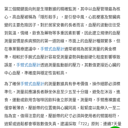
第三個關鍵面向則是生理數據的精確監測，其中以血壓管理最為核
心。高血壓被稱為「隱形殺手」，是引發中風，心肌梗塞及腎臟病
變的主要危險因子。對於居家安養的長者而言，血壓的波動往往受
到氣溫，情緒，飲食及藥物等多重因素影響，因此建立規律的血壓
測量習慣是疾病預防的第一道防線。市面上的血壓計種類繁多，但
在專業醫療建議中，
手臂式血壓計
通常被視為居家測量的黃金標
準。相較於手腕式血壓計容易受測量姿勢與動脈硬化程度影響導致
誤差，
手臂式血壓計
透過測量肱動脈的壓力，其數值更接近心臟的
中心血壓，準確度與穩定性皆較高。
為了確保
手臂式血壓計
的測量數據具有參考價值，操作細節必須標
準化。測量前應讓長者靜坐休息至少五至十分鐘，避免在沐浴，進
食，運動或飲用含咖啡因飲料後立即測量。測量時，手臂應裸露或
僅穿著薄衣，壓脈帶的位置需與心臟同高，鬆緊度以能伸入一至二
指為宜。值得注意的是，壓脈帶的尺寸必須與使用者的臂圍相符，
過緊或過鬆都會導致數值失真。建議採取「722」原則：連續7天量