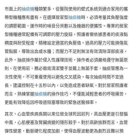
市面上的
抽痰機
種類繁多，從醫院使用的壁式系統到適合家用的攜
帶型機種應有盡有。在選擇居家型
抽痰機
時，必須考量其負壓強度
的調節範圍，運作時的噪音分貝數以及機器的便攜性。專業的居家
型機種通常配備有可調節的壓力旋鈕，照護者需依據患者的痰液黏
稠度與耐受程度，精確設定適當的負壓值。過高的壓力可能損傷氣
管黏膜，導致出血或水腫；而壓力不足則無法有效清除深部痰液。
此外，抽痰操作屬於侵入性護理技術，操作者必須嚴格遵守無菌原
則。在使用前，務必徹底清潔雙手並戴上無菌手套，抽痰管應為一
次性使用，不可重複使用以避免交叉感染。每次抽痰時間不宜過
長，建議控制在十五秒以內，以免造成患者缺氧。對於居家照護者
而言，熟練掌握
抽痰機
的操作技巧，不僅能減輕患者的呼吸痛苦，
更能有效降低因呼吸道阻塞導致的緊急送醫頻率。
其次，心血管疾病長期以來位居全球死因前列，高血壓更是引發腦
中風，心肌梗塞及腎臟病變的隱形殺手。對於高齡族群而言，血管
彈性變差，動脈硬化程度加劇，使得血壓波動更為劇烈且難以預