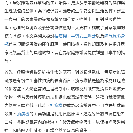
而，居家照護並非單純的生活陪伴，更涉及專業醫療器材的操作與
生理數值的監測。為了確保受照護者的生命安全與生活品質，建立
一套完善的居家醫療設備系統至關重要。這其中，針對呼吸道管
理，心血管監測以及緊急氧氣供應的三大支柱，構成了居家護理的
核心基礎。本文將深入探討
抽痰機
，
手臂式血壓計
以及
純氧氣隨身
瓶
這三項關鍵設備的運作原理，使用時機，操作規範及其在提升居
家照護品質上的具體效益，旨在為家庭照護者提供詳盡且專業的指
導。
首先，呼吸道通暢是維持生命的基石，對於長期臥床，吞嚥功能障
礙或患有慢性阻塞性肺病的長者而言，痰液堆積是極為常見且危險
的併發症。人體正常的生理機制中，咳嗽反射能有效清除呼吸道分
泌物，但當患者神經肌肉功能退化或意識不清時，這種自我清潔能
力便會大幅降低。此時，
抽痰機
便成為居家護理中不可或缺的救命
設備。
抽痰機
的主要功能是利用負壓原理，通過導管將滯留在患者
口腔，鼻腔或氣管內的痰液，血液及嘔吐物吸出，以保持呼吸道暢
通，預防吸入性肺炎，肺塌陷甚至窒息的發生。