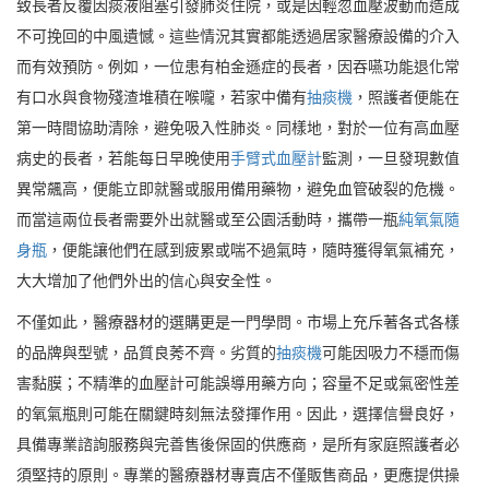
致長者反覆因痰液阻塞引發肺炎住院，或是因輕忽血壓波動而造成
不可挽回的中風遺憾。這些情況其實都能透過居家醫療設備的介入
而有效預防。例如，一位患有柏金遜症的長者，因吞嚥功能退化常
有口水與食物殘渣堆積在喉嚨，若家中備有
抽痰機
，照護者便能在
第一時間協助清除，避免吸入性肺炎。同樣地，對於一位有高血壓
病史的長者，若能每日早晚使用
手臂式血壓計
監測，一旦發現數值
異常飆高，便能立即就醫或服用備用藥物，避免血管破裂的危機。
而當這兩位長者需要外出就醫或至公園活動時，攜帶一瓶
純氧氣隨
身瓶
，便能讓他們在感到疲累或喘不過氣時，隨時獲得氧氣補充，
大大增加了他們外出的信心與安全性。
不僅如此，醫療器材的選購更是一門學問。市場上充斥著各式各樣
的品牌與型號，品質良莠不齊。劣質的
抽痰機
可能因吸力不穩而傷
害黏膜；不精準的血壓計可能誤導用藥方向；容量不足或氣密性差
的氧氣瓶則可能在關鍵時刻無法發揮作用。因此，選擇信譽良好，
具備專業諮詢服務與完善售後保固的供應商，是所有家庭照護者必
須堅持的原則。專業的醫療器材專賣店不僅販售商品，更應提供操