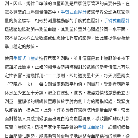
測。因此，規律且準確的血壓監測是居家健康管理的首要任務。在
眾多類型的血壓測量儀器中，
手臂式血壓計
被醫學界公認為居家測
量的黃金標準。相較於測量橈動脈的手腕式血壓計，
手臂式血壓計
透過壓迫肱動脈來測量血壓，其測量位置與心臟處於同一水平面，
較不易受末梢血管收縮或動脈硬化程度的影響，因此能提供更為精
準且穩定的數值。
使用
手臂式血壓計
進行居家監測時，並非僅僅是套上壓脈帶並按下
按鈕如此簡單，正確的測量姿勢與時機對於數據的參考價值具有決
定性影響。建議採用七二二原則，即每週測量七天，每天測量兩次
（早晚各一次），每次測量兩遍取平均值。測量前，受測者應靜坐
休息至少五至十分鐘，避免在運動，進食，洗澡或情緒激動後立即
測量。壓脈帶的綑綁位置應位於手肘內側上方約兩指幅處，鬆緊度
以能容納一指為宜。此外，許多長者在醫療院所測量血壓時，常因
面對醫護人員感到緊張而出現白袍高血壓現象，導致醫師難以判斷
真實血壓狀況。透過居家使用高品質的
手臂式血壓計
，詳細記錄每
日血壓變化趨勢，能協助醫師更精準地調整降血壓藥物的劑量，從