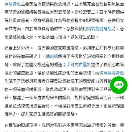
氣隨身瓶
主要定位為輔助與應急用途，並不能完全替代長期氧氣治
療所需的醫療級製氧機或大型氧氣筒。對於需要二十四小時連續供
氧的重症患者，隨身瓶僅能作為移動過程中的短暫銜接。在使用安
全性方面，由於氧氣具有助燃性，存放與使用
純氧氣隨身瓶
時，必
須嚴格遠離火源，高溫及油污環境，避免發生危險。
綜合上述分析，一個完善的居家照護環境，必須建立在科學化與專
業化的設備基礎之上。
抽痰機
解決了呼吸道分泌物阻塞的立即性威
脅，確保了氣體交換通道的暢通；
手臂式血壓計
提供了長期心血管
健康的監控數據，是預防慢性病惡化的重要防線；而
純氧氣隨身瓶
則賦予了患者與照護者在突發缺氧狀況下的應變能力與行動自由。
這三項設備相輔相成，從急救處理，慢性病管理到生活品質的提
升，構建了一個全方位的安全防護網。對於家庭照護者而言，正確
選購並熟練使用這些器材，不僅是對患者生命的尊重，更是減輕照
護壓力，提升家庭生活品質的關鍵策略。
在實際的照護現場，我們常看到許多家庭因為缺乏適當的設備，導