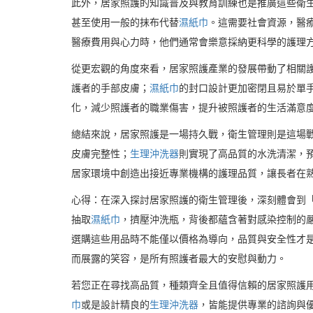
此外，居家照護的知識普及與教育訓練也是推廣這些衛
甚至使用一般的抹布代替
濕紙巾
。這需要社會資源，醫
醫療費用與心力時，他們通常會樂意採納更科學的護理
從更宏觀的角度來看，居家照護產業的發展帶動了相關
護者的手部皮膚；
濕紙巾
的封口設計更加密閉且易於單
化，減少照護者的職業傷害，提升被照護者的生活滿意
總結來說，居家照護是一場持久戰，衛生管理則是這場
皮膚完整性；
生理沖洗器
則實現了高品質的水洗清潔，
居家環境中創造出接近專業機構的護理品質，讓長者在
心得：在深入探討居家照護的衛生管理後，深刻體會到
抽取
濕紙巾
，擠壓沖洗瓶，背後都蘊含著對感染控制的
選購這些用品時不能僅以價格為導向，品質與安全性才
而展露的笑容，是所有照護者最大的安慰與動力。
若您正在尋找高品質，種類齊全且值得信賴的居家照護用
巾
或是設計精良的
生理沖洗器
，皆能提供專業的諮詢與