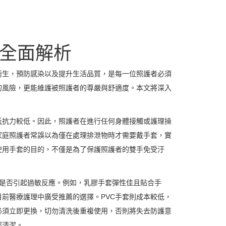
全面解析
衛生，預防感染以及提升生活品質，是每一位照護者必須
的風險，更能維護被照護者的尊嚴與舒適度。本文將深入
抵抗力較低。因此，照護者在進行任何身體接觸或護理操
家庭照護者常誤以為僅在處理排泄物時才需要戴手套，實
使用手套的目的，不僅是為了保護照護者的雙手免受汙
以及是否引起過敏反應。例如，乳膠手套彈性佳且貼合手
前醫療護理中廣受推薦的選擇。PVC手套則成本較低，
必須立即更換，切勿清洗後重複使用，否則將失去防護意
部清潔。