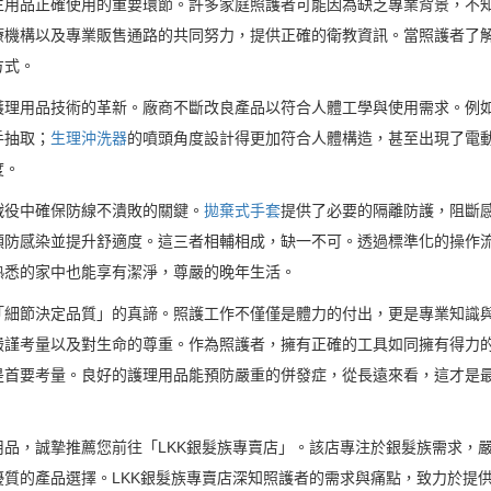
生用品正確使用的重要環節。許多家庭照護者可能因為缺乏專業背景，不
療機構以及專業販售通路的共同努力，提供正確的衛教資訊。當照護者了
方式。
護理用品技術的革新。廠商不斷改良產品以符合人體工學與使用需求。例
手抽取；
生理沖洗器
的噴頭角度設計得更加符合人體構造，甚至出現了電
度。
戰役中確保防線不潰敗的關鍵。
拋棄式手套
提供了必要的隔離防護，阻斷
預防感染並提升舒適度。這三者相輔相成，缺一不可。透過標準化的操作
熟悉的家中也能享有潔淨，尊嚴的晚年生活。
「細節決定品質」的真諦。照護工作不僅僅是體力的付出，更是專業知識
嚴謹考量以及對生命的尊重。作為照護者，擁有正確的工具如同擁有得力
是首要考量。良好的護理用品能預防嚴重的併發症，從長遠來看，這才是
品，誠摯推薦您前往「LKK銀髮族專賣店」。該店專注於銀髮族需求，
優質的產品選擇。LKK銀髮族專賣店深知照護者的需求與痛點，致力於提