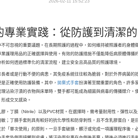
2026-02-11 15:52:23
的專業實踐：從防護到清潔的
中不可忽視的重要議題。在長期照護的過程中，如何維持被照護者的身體
專業護理用品的正確選擇與使用。有效的防護措施不僅能降低病原體傳播
分析如何透過標準化的清潔流程，建立安全且高品質的照護環境。
床長者或是行動不便的病患，其免疫系統往往較為脆弱，對於外界病菌的
便是正確使用防護裝備。其中，
拋棄式手套
扮演著至關重要的角色。許多
處理沾染汙漬的衣物與床單時，雙手都可能成為細菌與病毒的傳播媒介。
，形成交叉感染。
膠，丁腈（Nitrile）以及PVC材質。在選擇時，需考量耐用性，彈性
敏；丁腈手套則具有較好的抗化學性和防穿刺性，且不含乳膠蛋白，是目
在於「單次使用」的原則。一旦手套破損，髒汙或完成一項護理程序後，
免手套外側面接觸到皮膚，將汙染面包裹在內側後丟棄，隨後必須進行手