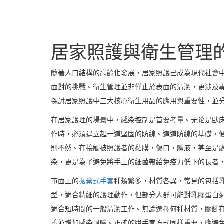
居家照護與衛生管理
隨著人口結構的高齡化發展，居家照護已成為現代社會
面對的挑戰。衛生管理並非僅止於表面的清潔，更涉及
探討居家照護中三大核心衛生用品的應用與重要性，並
在居家護理的場景中，感染控制是首要考量。无论是臥
作時，必須建立起一道堅固的防線。這道防線的基礎，
則不然。在接觸被照護者的黏膜，傷口，體液，甚至是
染，更是為了避免將手上的細菌帶給免疫力低下的長者
市面上的
拋棄式手套
種類繁多，材質各異，常見的包括乳
型，適合精細的護理動作，但部分人群可能對乳膠蛋白過
適合短時間的一般清潔工作。無論選擇何種材質，關鍵
義並增加感染風險。正確的脫手套方式同樣重要，應避