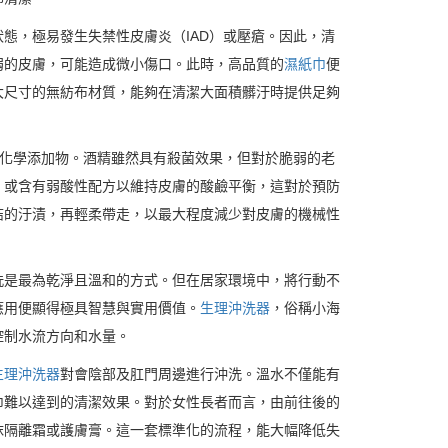
態，極易發生失禁性皮膚炎（IAD）或壓瘡。因此，清
弱的皮膚，可能造成微小傷口。此時，高品質的
濕紙巾
便
大尺寸的無紡布材質，能夠在清潔大面積髒汙時提供足夠
的化學添加物。酒精雖然具有殺菌效果，但對於脆弱的老
，或含有弱酸性配方以維持皮膚的酸鹼平衡，這對於預防
結的汙漬，再輕柔帶走，以最大程度減少對皮膚的機械性
洗是最為乾淨且溫和的方式。但在居家環境中，將行動不
應用便顯得極具智慧與實用價值。
生理沖洗器
，俗稱小海
控制水流方向和水量。
生理沖洗器
對會陰部及肛門周邊進行沖洗。溫水不僅能有
巾難以達到的清潔效果。對於女性長者而言，由前往後的
抹隔離霜或護膚膏。這一套標準化的流程，能大幅降低失