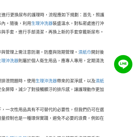
在進行更換尿布的護理時，流程應如下規劃：首先，照護
布內。隨後，利用
生理沖洗器
裝盛溫水，對私密處進行沖
布與手套，進行手部清潔，再換上新的手套穿戴新尿布。
存與管理上需注意防潮，防塵與效期管理。
濕紙巾
開封後
生理沖洗器
則屬於個人衛生用品，應專人專用，定期清洗
理排泄問題時。使用
生理沖洗器
帶來的潔淨感，以及
濕紙
安全屏障，減少了對接觸髒汙的排斥感，讓護理動作更加
下，一次性用品具有不可替代的必要性，但我們仍可在選
用量控制也是一種環保實踐，避免不必要的浪費，例如在