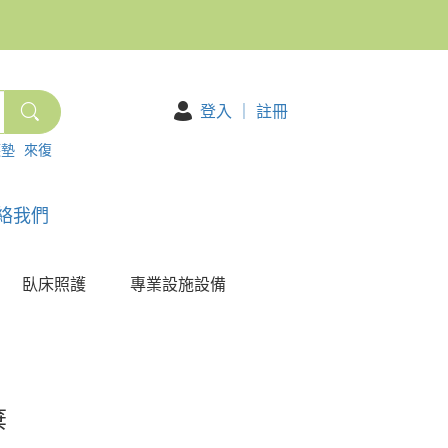
登入
｜
註冊
護墊
來復
絡我們
臥床照護
專業設施設備
棄