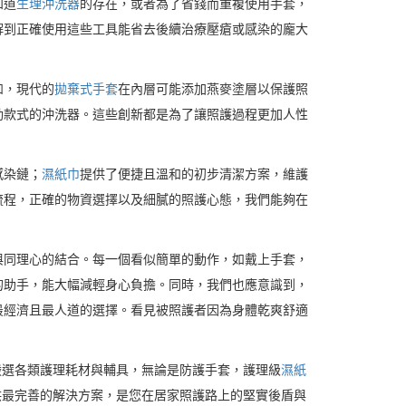
知道
生理沖洗器
的存在，或者為了省錢而重複使用手套，
解到正確使用這些工具能省去後續治療壓瘡或感染的龐大
如，現代的
拋棄式手套
在內層可能添加燕麥塗層以保護照
動款式的沖洗器。這些創新都是為了讓照護過程更加人性
感染鏈；
濕紙巾
提供了便捷且溫和的初步清潔方案，維護
流程，正確的物資選擇以及細膩的照護心態，我們能夠在
與同理心的結合。每一個看似簡單的動作，如戴上手套，
的助手，能大幅減輕身心負擔。同時，我們也應意識到，
最經濟且最人道的選擇。看見被照護者因為身體乾爽舒適
嚴選各類護理耗材與輔具，無論是防護手套，護理級
濕紙
供最完善的解決方案，是您在居家照護路上的堅實後盾與