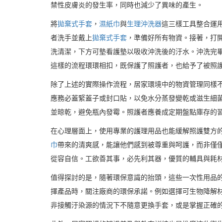
禁性皮膚炎的發生率，同時也減少了異味的產生。
將
拋棄式手套
，
濕紙巾
與
生理沖洗器
這三樣工具整合運
者洗手並戴上
拋棄式手套
，準備好所有物資。接著，打
洗清潔，下方可墊看護墊以吸收沖洗後的汙水。沖洗完
這樣的流程環環相扣，既保護了照護者，也給予了被照
除了上述的實際操作流程，居家環境中的物資管理同樣
應務必蓋緊蓋子或封口貼，以免水分蒸發變乾或滋生細
並晾乾，避免瓶內發霉。照護者應養成定期盤點庫存的
在心理層面上，使用專業的護理用品也能緩解照護雙方
巾
帶來的清爽感，能讓他們感到被尊重與呵護，而非僅
從容自信。工欲善其事，必先利其器，優質的輔具與耗
值得探討的是，隨著環保意識的抬頭，這些一次性用品
擇產品時，關注廠商的環保承諾。例如選擇可生物降解
非接觸汙染源的情況下不隨意更換手套，或是掌握正確