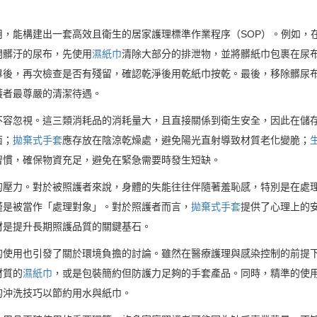
用，能構建出一套高效且衛生的居家護理標準作業程序（SOP）。例如，
開髒汙的尿布，先使用
濕紙巾
清除大部分的排泄物，並將髒紙巾包裹在尿
畢後，再次檢查是否有殘留，確認乾淨後用乾紙巾按乾。最後，移除髒尿
護者最尊嚴的清潔待遇。
不容忽視。這三類消耗品的消耗量大，且直接關係到衛生安全，因此在儲
菌；
拋棄式手套
應存放在陰涼乾燥處，避免陽光直射導致材質老化變脆；
習慣，確保物資充足，避免在緊急需要時發生短缺。
的壓力。對於被照護者來說，身體的失能往往伴隨著羞恥感，特別是在處
僅是被當作「處理對象」。對於照護者而言，
拋棄式手套
提供了心理上的
材是提升長期照護品質的關鍵基石。
的使用也引發了關於環境負擔的討論。雖然在醫療護理與感染控制的前提
材質的
濕紙巾
，或是包裝簡約但防護力足夠的手套產品。同時，精準的使
的沖洗技巧以節約用水與紙巾。