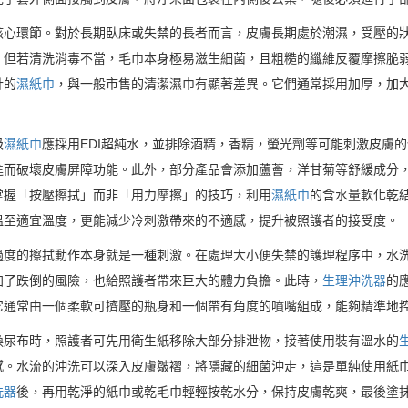
心環節。對於長期臥床或失禁的長者而言，皮膚長期處於潮濕，受壓的狀
，但若清洗消毒不當，毛巾本身極易滋生細菌，且粗糙的纖維反覆摩擦脆
計的
濕紙巾
，與一般市售的清潔濕巾有顯著差異。它們通常採用加厚，加
級
濕紙巾
應採用EDI超純水，並排除酒精，香精，螢光劑等可能刺激皮膚
進而破壞皮膚屏障功能。此外，部分產品會添加蘆薈，洋甘菊等舒緩成分
掌握「按壓擦拭」而非「用力摩擦」的技巧，利用
濕紙巾
的含水量軟化乾
溫至適宜溫度，更能減少冷刺激帶來的不適感，提升被照護者的接受度。
過度的擦拭動作本身就是一種刺激。在處理大小便失禁的護理程序中，水
加了跌倒的風險，也給照護者帶來巨大的體力負擔。此時，
生理沖洗器
的
它通常由一個柔軟可擠壓的瓶身和一個帶有角度的噴嘴組成，能夠精準地
換尿布時，照護者可先用衛生紙移除大部分排泄物，接著使用裝有溫水的
感。水流的沖洗可以深入皮膚皺褶，將隱藏的細菌沖走，這是單純使用紙
洗器
後，再用乾淨的紙巾或乾毛巾輕輕按乾水分，保持皮膚乾爽，最後塗