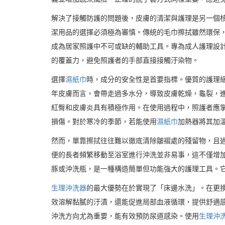
解決了接觸防護的問題後，皮膚的清潔與護理是另一個核
潔用品的選擇必須極為審慎。傳統的毛巾擦拭雖然環保
成為居家照護中不可或缺的輔助工具。專為成人護理設
的覆蓋力，避免照護者的手部直接接觸汙染物。
選擇
濕紙巾
時，成分的安全性是首要指標。優質的護理
年皮膚而言，會帶走過多水分，導致皮膚乾燥，龜裂，
紅臀和皮膚炎具有積極作用。在使用過程中，照護者應
損傷。對於寒冷的季節，若能使用
濕紙巾
加熱器將其加
然而，單靠擦拭往往難以徹底清除皺褶處的殘留物，且
便的長者頻繁移動至浴室進行沖洗並非易事，這不僅增
豚或沖洗瓶，是一種構造簡單但功能強大的護理工具。
生理沖洗器
的最大優勢在於實現了「床邊水洗」。在更
效溶解黏膩的汙漬，還能促進局部血液循環，提供舒適
沖洗方向尤為重要，能有效預防尿道感染。使用
生理沖