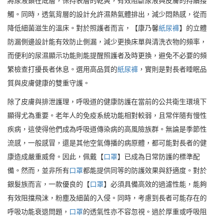
將尿液鎖在底層，保持表層的乾爽，有效阻斷尿液與皮膚的持續接
觸。同時，透氣背層的設計允許濕熱氣體排出，減少悶熱感，從而
降低細菌滋生的溫床。對於照護者而言，【康乃馨
紙尿褲
】的立體
防漏側邊設計能有效防止側漏，減少更換床單與清洗衣物的頻率，
而便利的尿濕顯示功能則能提醒照護者及時更換，避免不必要的頻
繁檢查打擾長者休息。選用高品質的
紙尿褲
，實則是對長者睡眠品
質與皮膚健康的雙重守護。
除了皮膚與排泄護理，呼吸道的健康防護在當前的公共衛生環境下
顯得尤為重要。老年人的免疫系統功能相對較弱，且常伴隨有慢性
疾病，這使得他們成為呼吸道傳染病的高風險族群。無論是季節性
流感，一般感冒，還是其他空氣傳播的病原體，都可能對長者的健
康造成嚴重威脅。因此，佩戴【
口罩
】已成為日常防護的標準配
備。然而，並非所有
口罩
都能提供同等的防護效果與舒適度。對於
銀髮族而言，一款優良的【
口罩
】必須具備高效的過濾性能，能夠
有效阻擋飛沫，粉塵及細菌的入侵。同時，考慮到長者可能存在的
呼吸功能衰退問題，
口罩
的透氣性亦不容忽視。過於厚重或呼吸阻