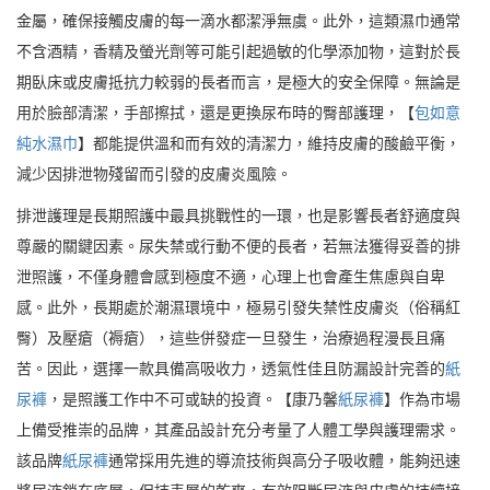
金屬，確保接觸皮膚的每一滴水都潔淨無虞。此外，這類濕巾通常
不含酒精，香精及螢光劑等可能引起過敏的化學添加物，這對於長
期臥床或皮膚抵抗力較弱的長者而言，是極大的安全保障。無論是
用於臉部清潔，手部擦拭，還是更換尿布時的臀部護理，【
包如意
純水濕巾
】都能提供溫和而有效的清潔力，維持皮膚的酸鹼平衡，
減少因排泄物殘留而引發的皮膚炎風險。
排泄護理是長期照護中最具挑戰性的一環，也是影響長者舒適度與
尊嚴的關鍵因素。尿失禁或行動不便的長者，若無法獲得妥善的排
泄照護，不僅身體會感到極度不適，心理上也會產生焦慮與自卑
感。此外，長期處於潮濕環境中，極易引發失禁性皮膚炎（俗稱紅
臀）及壓瘡（褥瘡），這些併發症一旦發生，治療過程漫長且痛
苦。因此，選擇一款具備高吸收力，透氣性佳且防漏設計完善的
紙
尿褲
，是照護工作中不可或缺的投資。【康乃馨
紙尿褲
】作為市場
上備受推崇的品牌，其產品設計充分考量了人體工學與護理需求。
該品牌
紙尿褲
通常採用先進的導流技術與高分子吸收體，能夠迅速