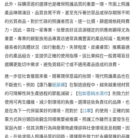
此外，採購渠道的選擇也是確保照護品質的重要一環。市面上照護
產品琳瑯滿目，品質良莠不齊，甚至充斥著仿冒品或保存期限不明
的劣質商品。對於忙碌的照護者而言，逐一比價，篩選規格耗時費
力。因此，尋找一家專業，信譽良好且貨源穩定的供應商顯得尤為
重要。專業的銀髮族用品專賣店通常具備豐富的產品知識，能夠根
據長者的具體狀況（如行動能力，失禁程度，皮膚膚質）推薦最適
合的產品組合，並提供正確的使用指導。這比單純在一般賣場盲目
選購更能切中需求，避免買錯尺寸或不適用產品造成的浪費。
進一步從社會層面來看，隨著環保意識的抬頭，現代照護產品也在
不斷進化。例如【康乃馨
紙尿褲
】在製造過程中，越來越重視材質
的可降解性與生產過程的節能減碳；【
包如意純水濕巾
】則致力於
使用可再生纖維，減少對環境的負擔。選擇這些負責任的品牌，也
是在為下一代保留美好的環境。而對於【
口罩
】的使用，正確的拋
棄方式與分類回收觀念同樣需要被推廣。照護工作雖然主要發生在
家庭內部，但其消費行為與廢棄物處理卻與社會環境息息相關。因
此，在追求個人照護品質的同時，選擇那些致力於永續發展的品牌