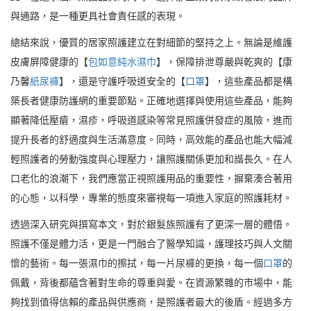
與通路，是一種更具社會責任感的表現。
總結來說，優質的居家照護建立在對細節的堅持之上。無論是維護
皮膚屏障健康的【
包如意純水濕巾
】，保障排泄尊嚴與乾爽的【康
乃馨
紙尿褲
】，還是守護呼吸道安全的【
口罩
】，這些產品都是構
築長者健康防護網的重要節點。正確地選擇與使用這些產品，能夠
顯著降低壓瘡，濕疹，呼吸道感染等常見照護併發症的風險，進而
提升長者的舒適度與生活滿意度。同時，高效能的產品也能大幅減
輕照護者的勞動強度與心理壓力，讓照護關係更加和諧長久。在人
口老化的浪潮下，我們應當正視照護用品的重要性，摒棄湊合著用
的心態，以科學，專業的態度來審視每一項進入家庭的照護耗材。
透過深入研究與撰寫本文，對於銀髮族照護有了更深一層的體悟。
照護不僅是體力活，更是一門融合了醫學知識，護理技巧與人文關
懷的藝術。每一張濕巾的擦拭，每一片尿褲的更換，每一個
口罩
的
佩戴，背後都蘊含著對生命的尊重與愛。在資源繁雜的市場中，能
夠找到值得信賴的產品與供應商，是照護者最大的後盾。經過多方