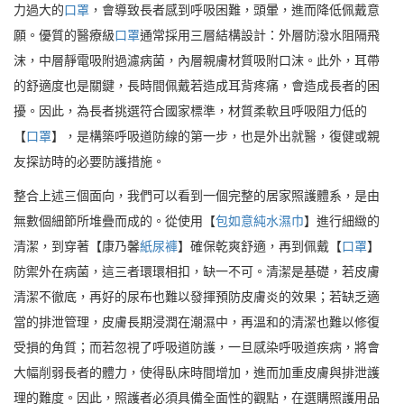
力過大的
口罩
，會導致長者感到呼吸困難，頭暈，進而降低佩戴意
願。優質的醫療級
口罩
通常採用三層結構設計：外層防潑水阻隔飛
沫，中層靜電吸附過濾病菌，內層親膚材質吸附口沫。此外，耳帶
的舒適度也是關鍵，長時間佩戴若造成耳背疼痛，會造成長者的困
擾。因此，為長者挑選符合國家標準，材質柔軟且呼吸阻力低的
【
口罩
】，是構築呼吸道防線的第一步，也是外出就醫，復健或親
友探訪時的必要防護措施。
整合上述三個面向，我們可以看到一個完整的居家照護體系，是由
無數個細節所堆疊而成的。從使用【
包如意純水濕巾
】進行細緻的
清潔，到穿著【康乃馨
紙尿褲
】確保乾爽舒適，再到佩戴【
口罩
】
防禦外在病菌，這三者環環相扣，缺一不可。清潔是基礎，若皮膚
清潔不徹底，再好的尿布也難以發揮預防皮膚炎的效果；若缺乏適
當的排泄管理，皮膚長期浸潤在潮濕中，再溫和的清潔也難以修復
受損的角質；而若忽視了呼吸道防護，一旦感染呼吸道疾病，將會
大幅削弱長者的體力，使得臥床時間增加，進而加重皮膚與排泄護
理的難度。因此，照護者必須具備全面性的觀點，在選購照護用品