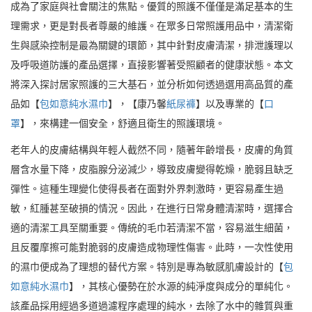
成為了家庭與社會關注的焦點。優質的照護不僅僅是滿足基本的生
理需求，更是對長者尊嚴的維護。在眾多日常照護用品中，清潔衛
生與感染控制是最為關鍵的環節，其中針對皮膚清潔，排泄護理以
及呼吸道防護的產品選擇，直接影響著受照顧者的健康狀態。本文
將深入探討居家照護的三大基石，並分析如何透過選用高品質的產
品如【
包如意純水濕巾
】，【康乃馨
紙尿褲
】以及專業的【
口
罩
】，來構建一個安全，舒適且衛生的照護環境。
老年人的皮膚結構與年輕人截然不同，隨著年齡增長，皮膚的角質
層含水量下降，皮脂腺分泌減少，導致皮膚變得乾燥，脆弱且缺乏
彈性。這種生理變化使得長者在面對外界刺激時，更容易產生過
敏，紅腫甚至破損的情況。因此，在進行日常身體清潔時，選擇合
適的清潔工具至關重要。傳統的毛巾若清潔不當，容易滋生細菌，
且反覆摩擦可能對脆弱的皮膚造成物理性傷害。此時，一次性使用
的濕巾便成為了理想的替代方案。特別是專為敏感肌膚設計的【
包
如意純水濕巾
】，其核心優勢在於水源的純淨度與成分的單純化。
該產品採用經過多道過濾程序處理的純水，去除了水中的雜質與重