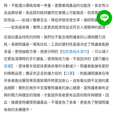
時，不能僅以價格為唯一考量，更應重視產品的功能性，安全性以
及品牌信譽。高品質的耗材雖然在單價上可能略高，但其帶來的預
防效益——如減少醫療支出，降低併發症發生率，縮短照護工時
——從長遠來看，實際上是更具經濟效益且符合人道精神的選擇。
在探討產品特性的同時，我們也不能忽視照護者的心理與體力消
耗。長期照護是一場馬拉松，工具的便利性直接決定了照護者能跑
多遠。使用抽取方便，張張分明的【
包如意純水濕巾
】，可以減少
在緊急清理時的手忙腳亂；使用吸收力強，不易回滲的【康乃馨
紙
尿褲
】，意味著半夜起床更換床單的次數減少，照護者能擁有更好
的睡眠品質；備妥充足且防護力佳的【
口罩
】，則能讓照護者在陪
伴長者進出醫院等高風險場所時更加安心。這些看似微不足道的產
品細節，實則在無形中支撐著照護者的身心健康。當照護者擁有足
夠的精力與穩定的情緒，才能提供長者更有品質的陪伴與關懷。因
此，推廣使用優質照護產品，不僅是為了長者，更是為了整個照護
系統的永續運作。