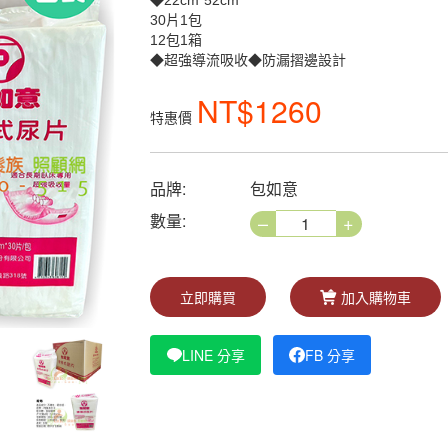
◆22cm*52cm
30片1包
12包1箱
◆超強導流吸收◆防漏摺邊設計
NT$1260
特惠價
品牌:
包如意
–
+
數量:
立即購買
加入購物車
LINE 分享
FB 分享