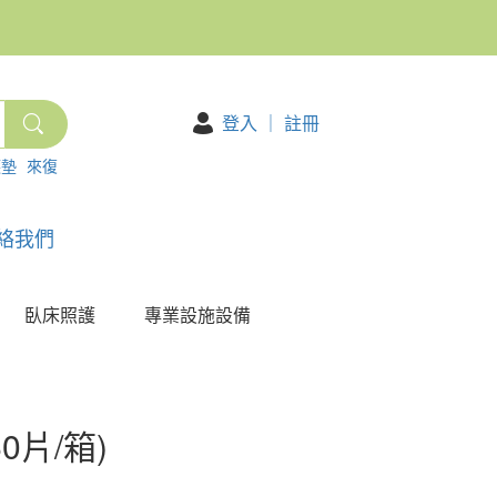
登入
｜
註冊
護墊
來復
絡我們
臥床照護
專業設施設備
0片/箱)