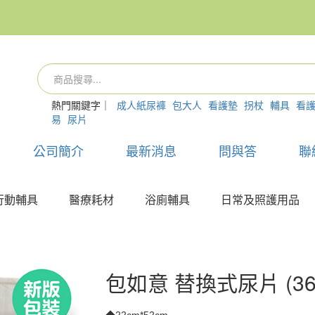
熱門關鍵字｜
成人紙尿褲
包大人
看護墊
拐杖
輔具
看
易
尿片
公司簡介
最新消息
問與答
聯
行動輔具
醫療耗材
浴廁輔具
日常及照護用品
包如意 替換式尿片 (36