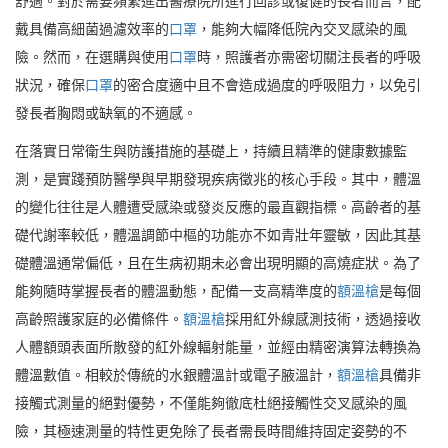
舒適。對於需要頻繁進出醫療院所進行回診或復健的長者而言，配
戴具備高細菌過濾效率的
口罩
，能夠大幅降低院內交叉感染的風
險。然而，在選購與使用
口罩
時，照護者亦需密切關注長者的呼吸
狀況，確保
口罩
的密合度適中且不會造成過度的呼吸阻力，以免引
發長者胸悶或缺氧的不適感。
在落實日常衛生與防護措施的基礎上，持續且精準的健康數據監
測，是實踐預防醫學與早期發現疾病徵兆的核心手段。其中，體溫
的變化往往是人體遭受感染或發炎反應的最直觀指標。高齡者的基
礎代謝率較低，體溫調節中樞的功能亦不如青壯年靈敏，因此其基
礎體溫通常偏低，且在生病初期未必會出現明顯的高燒症狀。為了
能夠隨時掌握長者的體溫動態，配備一支高精準度的
額溫槍
是每個
高齡照護家庭的必備條件。
額溫槍
採用紅外線感測技術，透過接收
人體額頭表面所散發的紅外線輻射能量，並經由精密演算法轉換為
體溫數值。相較於傳統的水銀體溫計或電子腋溫計，
額溫槍
具備非
接觸式測量的絕對優勢，不僅能夠徹底杜絕接觸性交叉感染的風
險，其極速測量的特性更免除了長者需長時間維持固定姿勢的不