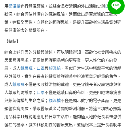
用
額溫槍
進行體溫篩檢，並結合長者近期的外出活動史與
口罩
配戴
狀況，綜合評估其潛在的感染風險，進而做出是否就醫的正確決
策。這種全面性，立體化的照護思維，是提升高齡者生活品質與延
長健康餘命的關鍵所在。
【總結】
綜合上述詳盡的分析與論述，可以明確得知，高齡化社會所帶來的
居家照護需求，正促使照護用品朝向更專業，更人性化的方向發
展。成人
紙尿褲
，
口罩
與
額溫槍
，看似日常生活中稀鬆平常的消耗
品與儀器，實則在長者的健康維護體系中扮演著舉足輕重的角色。
成人
紙尿褲
不僅是吸收排泄物的載體，更是守護長者皮膚健康與個
人尊嚴的防護罩；
口罩
不僅是遮蔽口鼻的布料，更是阻絕致命病毒
與細菌傳播的生命之盾；
額溫槍
不僅是顯示數字的電子產品，更是
預警疾病風險，爭取醫療黃金時間的監測利器。將這三項核心照護
用品科學且規範地應用於日常生活中，能夠極大地降低長者罹患併
發症的機率，減少非預期性的醫療支出，並從根本上提升長者晚年