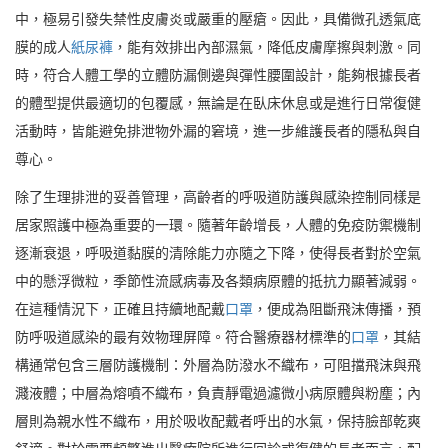
中，極易引發失禁性皮膚炎或嚴重的壓瘡。因此，具備微孔透氣底
膜的成人
紙尿褲
，能有效排出內部濕氣，降低皮膚摩擦與刺激。同
時，符合人體工學的立體防漏側邊與彈性腰圍設計，能夠根據長者
的體型提供最適切的包覆感，無論是在臥床休息或是進行日常復健
活動時，皆能避免排泄物外漏的窘境，進一步維護長者的隱私與自
尊心。
除了生理排泄的妥善管理，高齡者的呼吸道防護與感染控制同樣是
居家照護中極為重要的一環。隨著年齡增長，人體的免疫防禦機制
逐漸衰退，呼吸道黏膜的清除能力亦隨之下降，使得長者對於空氣
中的懸浮微粒，季節性流感病毒及各類病原體的抵抗力顯著減弱。
在這種情況下，正確且持續地配戴
口罩
，便成為阻斷飛沫傳播，預
防呼吸道感染的最有效物理屏障。符合醫療器材標準的
口罩
，其結
構通常包含三層防護機制：外層為防潑水不織布，可阻擋飛沫與飛
濺液體；中層為熔噴不織布，負責靜電過濾微小病原體與粉塵；內
層則為親水性不織布，用於吸收配戴者呼出的水氣，保持臉部乾爽