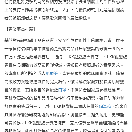
他們便能將更多的時間與精力投注於給予長者情感上的陪伴與心理
上的支持。照護的核心始終是「人」，而優良的輔具則是連接照護
者與被照護者之間，傳遞愛與關懷的最佳橋樑。
【專業廠商推薦】
基於對高齡照護用品在品質，安全性與功能性上的嚴格要求，選擇
一家值得信賴的專業供應商是落實高品質居家照護的最後一哩路。
在此，鄭重推薦業界首屈一指的「LKK銀髮族專賣店」。LKK銀髮族
專賣店長期致力於高齡照護領域，深知長者與照護者的實際需求。
該專賣店所引進的成人
紙尿褲
，皆經過嚴格的臨床肌膚測試，確保
高吸收力與極致透氣性的完美結合，徹底解決家屬對於長者肌膚照
護的擔憂；其所販售的醫療級
口罩
，不僅符合國家最高檢驗標準，
更針對高齡者的臉型與呼吸特性進行了嚴格的篩選，確保防護力與
舒適度的雙重保障；此外，LKK銀髮族專賣店提供的
額溫槍
，均來自
具備國際醫療器材認證的知名品牌，測量精準且經久耐用。更難能
可貴的是，LKK銀髮族專賣店擁有一支具備豐富醫學護理知識的專業
客服團隊，能夠針對每位長者的個體差異，提供量身定制的產品諮