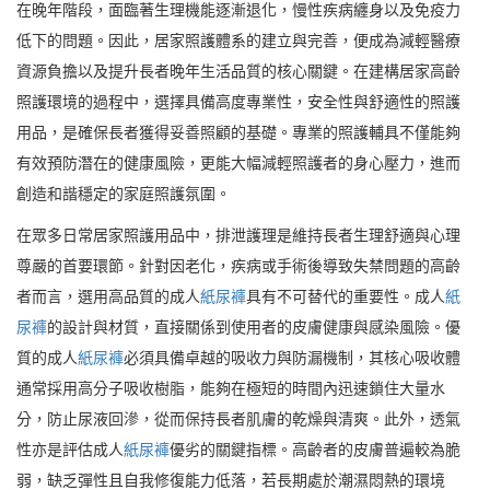
在晚年階段，面臨著生理機能逐漸退化，慢性疾病纏身以及免疫力
低下的問題。因此，居家照護體系的建立與完善，便成為減輕醫療
資源負擔以及提升長者晚年生活品質的核心關鍵。在建構居家高齡
照護環境的過程中，選擇具備高度專業性，安全性與舒適性的照護
用品，是確保長者獲得妥善照顧的基礎。專業的照護輔具不僅能夠
有效預防潛在的健康風險，更能大幅減輕照護者的身心壓力，進而
創造和諧穩定的家庭照護氛圍。
在眾多日常居家照護用品中，排泄護理是維持長者生理舒適與心理
尊嚴的首要環節。針對因老化，疾病或手術後導致失禁問題的高齡
者而言，選用高品質的成人
紙尿褲
具有不可替代的重要性。成人
紙
尿褲
的設計與材質，直接關係到使用者的皮膚健康與感染風險。優
質的成人
紙尿褲
必須具備卓越的吸收力與防漏機制，其核心吸收體
通常採用高分子吸收樹脂，能夠在極短的時間內迅速鎖住大量水
分，防止尿液回滲，從而保持長者肌膚的乾燥與清爽。此外，透氣
性亦是評估成人
紙尿褲
優劣的關鍵指標。高齡者的皮膚普遍較為脆
弱，缺乏彈性且自我修復能力低落，若長期處於潮濕悶熱的環境