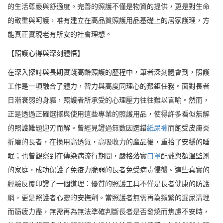
的生活尊嚴與舒適度。完善的照護不僅是物資的提供，更是對生命
的敬重與呵護，唯有建立在高品質照護用品基礎上的居家護理，方
能真正實現老有所安的社會理想。
【照護心得與深刻體悟】
在深入探討與長期實踐高齡照護的歷程中，筆者深刻體會到，照護
工作是一項融合了體力，智力與高度同理心的艱鉅任務。面對長者
日漸衰弱的身軀，照護者所承受的心理壓力往往難以言喻。然而，
正是透過正確選擇與使用這些專業的照護用品，使得許多看似無解
的照護難題迎刃而解。曾經見證過無數因選錯
紙尿褲
而飽受皮膚炎
折磨的長者，在換用高透氣，高吸收力的產品後，重拾了安穩的睡
眠；也曾觀察到在傳染病流行期間，嚴格落實
口罩
配戴與額溫監測
的家庭，成功保護了免疫力脆弱的長者免受病毒侵襲。這些真實的
經驗反覆印證了一個道理：優質的照護工具不僅是長者健康的防護
網，更是照護者心靈的安撫劑。當照護者無需再為頻繁的漏尿清理
而筋疲力盡，無需再為無法準確判斷長者是否發燒而焦慮不安時，