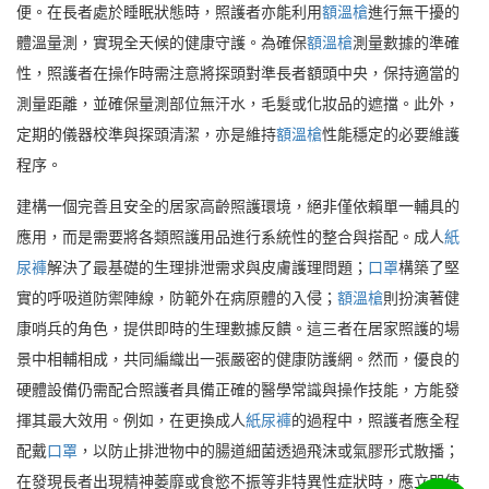
便。在長者處於睡眠狀態時，照護者亦能利用
額溫槍
進行無干擾的
體溫量測，實現全天候的健康守護。為確保
額溫槍
測量數據的準確
性，照護者在操作時需注意將探頭對準長者額頭中央，保持適當的
測量距離，並確保量測部位無汗水，毛髮或化妝品的遮擋。此外，
定期的儀器校準與探頭清潔，亦是維持
額溫槍
性能穩定的必要維護
程序。
建構一個完善且安全的居家高齡照護環境，絕非僅依賴單一輔具的
應用，而是需要將各類照護用品進行系統性的整合與搭配。成人
紙
尿褲
解決了最基礎的生理排泄需求與皮膚護理問題；
口罩
構築了堅
實的呼吸道防禦陣線，防範外在病原體的入侵；
額溫槍
則扮演著健
康哨兵的角色，提供即時的生理數據反饋。這三者在居家照護的場
景中相輔相成，共同編織出一張嚴密的健康防護網。然而，優良的
硬體設備仍需配合照護者具備正確的醫學常識與操作技能，方能發
揮其最大效用。例如，在更換成人
紙尿褲
的過程中，照護者應全程
配戴
口罩
，以防止排泄物中的腸道細菌透過飛沫或氣膠形式散播；
在發現長者出現精神萎靡或食慾不振等非特異性症狀時，應立即使