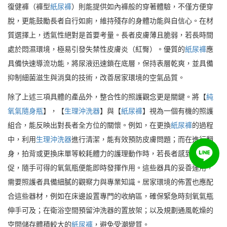
復健褲（褲型
紙尿褲
）則能提供如內褲般的穿著體驗，不僅方便穿
脫，更能鼓勵長者自行如廁，維持殘存的身體功能與自信心。在材
質選擇上，透氣性絕對是首要考量。長者皮膚薄且脆弱，若長時間
處於悶濕環境，極易引發失禁性皮膚炎（紅臀）。優質的
紙尿褲
應
具備快速導流功能，將尿液迅速鎖在底層，保持表層乾爽，並具備
抑制細菌滋生與消臭的技術，改善居家環境的空氣品質。
除了上述三項具體的產品外，整合性的照護觀念更是關鍵。將【
純
氧氣隨身瓶
】，【
生理沖洗器
】與【
紙尿褲
】視為一個有機的照護
組合，能反映出對長者全方位的關懷。例如，在更換
紙尿褲
的過程
中，利用
生理沖洗器
進行清潔，能有效預防皮膚問題；而在進行翻
身，拍背或更換床單等較耗體力的護理動作時，若長者感到呼吸急
促，隨手可得的氧氣瓶便能即時發揮作用。這些器具的妥善運用，
需要照護者具備細膩的觀察力與專業知識。居家環境的佈置也應配
合這些器材，例如在床邊設置專門的收納區，確保緊急時刻氧氣瓶
伸手可及；在衛浴空間預留沖洗器的置放架；以及規劃通風乾燥的
空間儲存體積較大的
紙尿褲
，避免受潮變質。