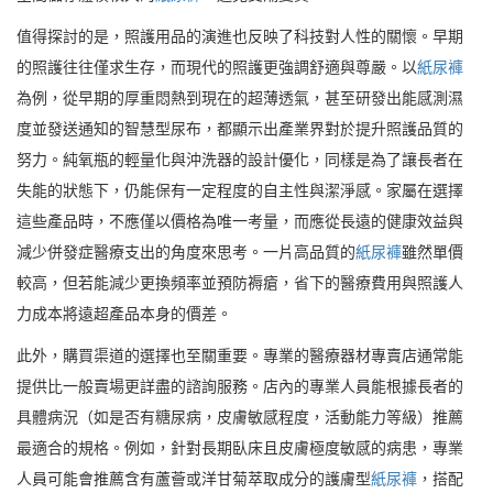
值得探討的是，照護用品的演進也反映了科技對人性的關懷。早期
的照護往往僅求生存，而現代的照護更強調舒適與尊嚴。以
紙尿褲
為例，從早期的厚重悶熱到現在的超薄透氣，甚至研發出能感測濕
度並發送通知的智慧型尿布，都顯示出產業界對於提升照護品質的
努力。純氧瓶的輕量化與沖洗器的設計優化，同樣是為了讓長者在
失能的狀態下，仍能保有一定程度的自主性與潔淨感。家屬在選擇
這些產品時，不應僅以價格為唯一考量，而應從長遠的健康效益與
減少併發症醫療支出的角度來思考。一片高品質的
紙尿褲
雖然單價
較高，但若能減少更換頻率並預防褥瘡，省下的醫療費用與照護人
力成本將遠超產品本身的價差。
此外，購買渠道的選擇也至關重要。專業的醫療器材專賣店通常能
提供比一般賣場更詳盡的諮詢服務。店內的專業人員能根據長者的
具體病況（如是否有糖尿病，皮膚敏感程度，活動能力等級）推薦
最適合的規格。例如，針對長期臥床且皮膚極度敏感的病患，專業
人員可能會推薦含有蘆薈或洋甘菊萃取成分的護膚型
紙尿褲
，搭配