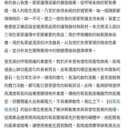
者的身心負擔。居家護理涵蓋的層面極廣，從呼吸系統的緊急應
變，個人的衛生清潔，乃至於排泄系統的舒適管理，每一個環節都
環環相扣，缺一不可。建立一個完善的居家照護支持系統，首要之
務便是正確認識並選擇高品質的護理器材與耗材。本文將深入探討
三項在居家護理中至關重要的用品：用於呼吸輔助的純氧隨身設
備，用於私密處清潔的沖洗器具，以及用於失禁管理的吸收性產
品，並分析其在實際應用中的關鍵價值與選擇標準。
首先探討呼吸照護的重要性。對於許多患有慢性阻塞性肺病，氣喘
或是心肺功能退化的長者而言，血氧濃度的穩定是維持生命徵象的
基石。在日常生活中，環境的變化，氣溫的劇烈波動，甚至是輕微
的體力活動，都可能引發突發性的缺氧狀況。此時，能夠即時提供
高濃度氧氣的設備便顯得格外重要。傳統的氧氣製造機雖然供氣穩
定，但體積龐大且依賴電力，不具備移動性。相比之下，【
純氧氣
隨身瓶
】的設計理念便是為了解決移動需求與突發性急救的銜接。
這類產品通常將高純度的氧氣壓縮填充於輕便的罐體中，搭配簡易
的面罩或吸嘴，讓使用者能在感到胸悶，氣喘或頭暈等缺氧徵兆出