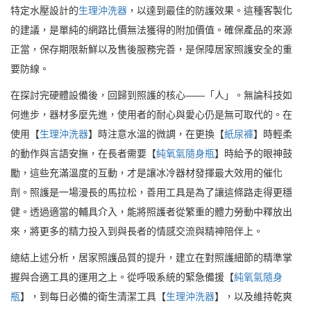
特定水壓設計的
生理沖洗器
，以達到最佳的防護效果。這種客製化
的建議，是單純的網路比價無法獲得的附加價值。確保產品的來源
正當，保存期限新鮮以及售後服務完善，是保障居家照護安全的重
要防線。
在探討完硬體設備後，回歸到照護的核心——「人」。無論科技如
何進步，器材多麼先進，使用者的耐心與愛心仍是無可取代的。在
使用【
生理沖洗器
】時注意水溫的微調，在更換【
紙尿褲
】時輕柔
的動作與言語安撫，在長者需要【
純氧氣隨身瓶
】時給予的眼神鼓
勵，這些充滿溫度的互動，才是讓冰冷器材發揮最大效用的催化
劑。照護是一場漫長的馬拉松，善用工具是為了讓這條路走得更穩
健。透過適當的輔具介入，能將照護者從繁重的體力勞動中釋放出
來，將更多的精力投入到與長者的情感交流與精神陪伴上。
總結上述分析，居家照護品質的提升，建立在對照護細節的精準掌
握與合適工具的運用之上。從呼吸系統的緊急備援【
純氧氣隨身
瓶
】，到每日必備的衛生清潔工具【
生理沖洗器
】，以及維持乾爽