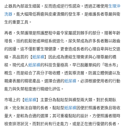
止器具內部滋生細菌，反而造成逆行性感染。透過正確使用
生理沖
洗器
，能大幅降低褥瘡與皮膚潰爛的發生率，是維護長者尊嚴與衛
生的重要工具。
再者，失禁護理是照護歷程中最令家屬感到棘手的部分。隨著年齡
增長，括約肌鬆弛或神經系統退化，尿失禁成為許多長者難以啟齒
的困擾。這不僅影響生理健康，更會造成長者的心理自卑與社交退
縮。高品質的【
紙尿褲
】因此成為連結生理需求與心理尊嚴的橋
樑。現代成人
紙尿褲
的科技含量極高，早已脫離單純的「吸水布」
概念，而是結合了高分子吸收體，透氣導流層，防漏立體側邊以及
親膚表層的精密產品。選擇合適的
紙尿褲
，必須根據使用者的行動
能力與失禁程度進行精細化評估。
市場上的【
紙尿褲
】主要分為黏貼型與褲型兩大類。對於長期臥
床，完全無法自理的長者，黏貼型
紙尿褲
因便於照護者更換且吸收
量大，是較為合適的選擇；其可重複黏貼的設計，方便照護者隨時
檢查排泄狀況。而對於尚有行走能力，或是正在進行復健的長者，