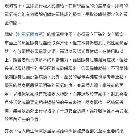
現的當下，立即進行吸入式補給。在醫學護理的角度來看，即時的
氧氣補充能有效緩解組織缺氧造成的損害，爭取後續醫療介入的黃
金時間。
關於【
純氧氣隨身瓶
】的選購與使用，必須建立正確的安全觀念。
市面上的氧氣隨身瓶雖然取得方便，但其本質仍屬於助燃性氣體容
器，存放環境必須遠離火源，高溫以及陽光直射處。在使用時機
上，照護者應具備基本的判斷能力，雖然隨身瓶能緩解症狀，但若
長者出現持續性的呼吸困難或發紺現象，仍須儘速就醫，不可單純
依賴隨身瓶而延誤病情。此外，產品的容量與純度也是考量重點，
優質的隨身瓶應標示明確的氧氣純度，並具備人體工學設計的面
罩，以確保氧氣能有效被吸入肺部，而非逸散於空氣中。對於喜愛
戶外活動或需要定期往返醫院的長者來說，隨身攜帶一瓶純氧設
備，無疑是為外出行程增添了一道安全防線，讓呼吸照護不再受限
於室內插座的位置。
其次，個人衛生清潔是居家照護中極易被忽視卻又至關重要的環