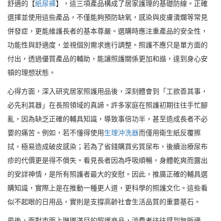
舒適的【
紙尿褲
】，這三項產品構成了居家護理的基礎防線。正確
選擇並使用這些產品，不僅能夠預防缺氧，感染與皮膚潰爛等常見
併發症，更能維護長者的基本尊嚴。選購時應注重產品的安全性，
功能性與舒適度，並視個別需求進行調整。照護不應只是單方面的
付出，透過優質產品的輔助，能讓照護關係更加和諧，達到身心安
頓的理想狀態。
心得方面，深入研究居家照護用品後，深刻體會到「工欲善其事，
必先利其器」在長照領域的真諦。許多家庭在照護初期往往手忙腳
亂，因為缺乏正確的輔具知識，導致事倍功半，甚至造成長者不必
要的痛苦。例如，若不懂得使用
生理沖洗器
而僅用衛生紙反覆擦
拭，極易造成破皮感染；若為了省錢購買劣質尿布，後續治療尿布
疹的代價更是得不償失。看見長者因為呼吸順暢，身體乾爽而露出
的安詳神情，是所有照護者最大的安慰。因此，推廣正確的輔具選
購知識，實際上是在推動一種更人道，更科學的照護文化。這些看
似不起眼的日用品，實則是支撐高齡社會生活品質的重要基石。
最後，面對市面上琳瑯滿目的照護商品，消費者往往感到無所適