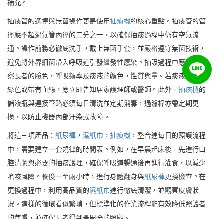
補充。
抽痰管的選擇與無菌操作更是使用
抽痰機
的核心重點。抽痰管的管
徑應不超過氣管內徑的二分之一，以確保抽痰過程中仍有空氣流
通。操作前務必徹底洗手，戴上無菌手套，並嚴格遵守無菌技術，
避免將外界細菌帶入呼吸道引發繼發性感染。抽吸過程中應密切觀
察長者的臉色，呼吸頻率及痰液的顏色，性質與量。若痰液呈現黃
綠色或帶有血絲，應立即告知居家護理師或醫師。此外，
抽痰機
的
儲液瓶與連接管路必須每日清洗並定期消毒，過濾棉亦需定期更
換，以防止機器內部汙染或故障。
將這三項產品：
紙尿褲
，
濕紙巾
，
抽痰機
，整合進每日的照護流程
中，需要建立一套規律的時間表。例如，在早晨起床後，先進行口
腔清潔與必要的抽痰護理，確保呼吸道暢通後再進行灌食，以減少
嗆咳風險。餐後一至兩小時，進行身體翻身與
紙尿褲
更換檢查。在
更換過程中，利用高品質的
濕紙巾
進行徹底清潔，並觀察皮膚狀
況。這樣的循環看似繁瑣，但標準化的作業流程能有效降低照護者
的焦慮，並確保長者得到最周全的照顧。