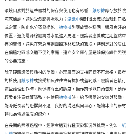
環境因素對於這些器材的保存與使用也有影響。
紙尿褲
應存放於陰
涼乾燥處，避免受潮影響吸收力；
濕紙巾
開封後應確寶蓋緊封口貼
或盒蓋，防止水分蒸發變乾；
抽痰機
則應放置在穩固，通風良好的
位置，避免電源線纏繞或水氣進入馬達。照護者應養成定期盤點庫
存的習慣，避免在緊急時刻面臨耗材短缺的窘境。特別是對於居住
在偏遠地區或交通不便的家庭，建立安全庫存量是確保持續性照護
的必要措施。
除了硬體設備與耗材的準備，心理層面的支持同樣不可忽視。長者
對於使用
紙尿褲
或接受抽痰往往會有抗拒或羞恥感。照護者在執行
這些護理動作時，應保持尊重的態度，操作前予以口頭告知，動作
輕柔並注意遮蔽隱私。在使用
抽痰機
時，給予適當的安撫與鼓勵，
能降低長者的恐懼與不適。良好的溝通與同理心，能讓冰冷的器材
轉化為傳遞溫暖的媒介。
在長期的照護過程中，經常會遇到各種突發狀況與挑戰。例如，
紙
尿褲
頻繁側漏可能意味著需要更換款式或調整穿戴技巧；皮膚反覆