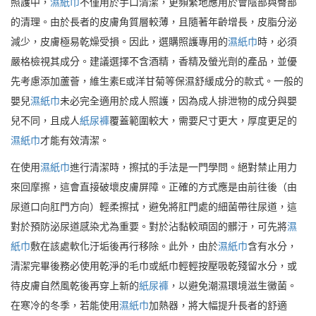
照護中，
濕紙巾
不僅用於手口清潔，更頻繁地應用於會陰部與臀部
的清理。由於長者的皮膚角質層較薄，且隨著年齡增長，皮脂分泌
減少，皮膚極易乾燥受損。因此，選購照護專用的
濕紙巾
時，必須
嚴格檢視其成分。建議選擇不含酒精，香精及螢光劑的產品，並優
先考慮添加蘆薈，維生素E或洋甘菊等保濕舒緩成分的款式。一般的
嬰兒
濕紙巾
未必完全適用於成人照護，因為成人排泄物的成分與嬰
兒不同，且成人
紙尿褲
覆蓋範圍較大，需要尺寸更大，厚度更足的
濕紙巾
才能有效清潔。
在使用
濕紙巾
進行清潔時，擦拭的手法是一門學問。絕對禁止用力
來回摩擦，這會直接破壞皮膚屏障。正確的方式應是由前往後（由
尿道口向肛門方向）輕柔擦拭，避免將肛門處的細菌帶往尿道，這
對於預防泌尿道感染尤為重要。對於沾黏較頑固的髒汙，可先將
濕
紙巾
敷在該處軟化汙垢後再行移除。此外，由於
濕紙巾
含有水分，
清潔完畢後務必使用乾淨的毛巾或紙巾輕輕按壓吸乾殘留水分，或
待皮膚自然風乾後再穿上新的
紙尿褲
，以避免潮濕環境滋生黴菌。
在寒冷的冬季，若能使用
濕紙巾
加熱器，將大幅提升長者的舒適