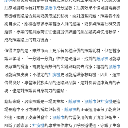
紅疹可能暗示著對某款
濕紙巾
成分過敏；抽痰效果不佳可能需要檢
查機器管路是否漏氣或痰液過於黏稠。面對這些問題，照護者不應
獨自承受，應積極尋求專業醫療人員的建議，或參與照護社群交流
經驗。專業的輔具廠商往往也能提供詳盡的產品諮詢與使用教學，
成為照護路上的有力後盾。
值得注意的是，雖然市面上充斥著各種廉價的照護耗材，但在醫療
護理領域，「一分錢一分貨」往往是硬道理。劣質的
紙尿褲
可能導
致嚴重的褥瘡，需要花費數倍的金錢與時間去治療；粗糙的
濕紙巾
可能磨損皮膚；不穩定的
抽痰機
更可能延誤急救時機。因此，選擇
信譽良好，專營銀髮族產品的通路與品牌，是對長者健康負責的表
現，也是對照護者自身精力的體貼。
總結來說，居家照護是一場馬拉松，
紙尿褲
，
濕紙巾
與
抽痰機
是這
場長跑中不可或缺的補給與裝備。
紙尿褲
的正確選用確保了乾爽與
舒適，預防了皮膚併發症；
濕紙巾
的恰當使用落實了清潔與衛生，
阻斷了感染源；
抽痰機
的專業操作維持了呼吸道暢通，守護了生命