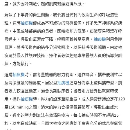
度，減少因冷刺激引起的肌肉緊繃或排斥感。
解決了下半身的衛生問題，我們將目光轉向攸關生命的呼吸道管
理，這時
抽痰機
便成為不可或缺的醫療設備。許多患有神經系統疾
病，中風或肺部疾病的長者，因咳痰能力低落，痰液容易積聚在呼
吸道中，導致血氧濃度下降，呼吸困難甚至窒息。
抽痰機
利用負壓
原理，將呼吸道內的過多分泌物吸出，以保持呼吸道暢通。由於抽
痰屬於侵入性護理技術，操作者必須經過專業醫護人員的指導與訓
練，方能執行。
選購
抽痰機
時，需考量機器的吸力範圍，運作噪音，攜帶便利性以
及清潔維護的難易度。居家型
抽痰機
通常分為桌上型與攜帶型，前
者吸力較強且穩定，適合長期臥床者；後者則方便外出就醫時使
用。操作
抽痰機
時，壓力的設定至關重要，成人通常建議設定在120
至150 mmHg之間，過大的壓力會損傷氣管黏膜，導致出血或水
腫，過小的壓力則無法有效清除痰液。每次抽痰時間不宜超過15
秒，以免造成缺氧，且兩次抽痰之間應給予病患充分的休息與氧氣