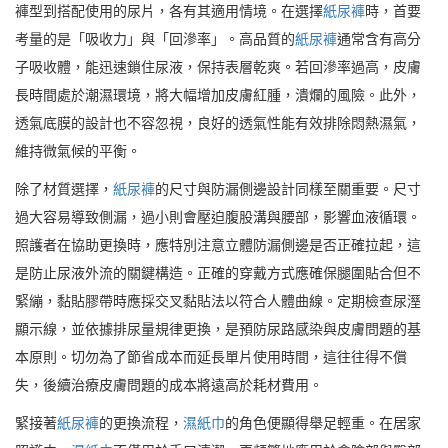
褲型到搭配使用的尿片，各有其適用情境。在選擇
紙尿褲
時，首要
考量的是「吸收力」與「回滲率」。高品質的
紙尿褲
通常含有高分
子吸收體，能迅速鎖住尿液，保持表層乾爽。若回滲率過高，皮膚
長時間處於潮濕環境，將大幅增加皮膚紅腫，潰爛的風險。此外，
透氣底膜的設計也不容忽視，良好的透氣性能有效排除悶熱濕氣，
維持微氣候的平衡。
除了材質選擇，
紙尿褲
的尺寸與防漏側邊設計同樣至關重要。尺寸
過大容易導致側漏，過小則會壓迫腹股溝與腰部，影響血液循環。
照護者在協助更換時，應特別注意立體防漏側邊是否正確拉起，這
是防止尿液外流的關鍵構造。正確的穿戴方式應確保腿圍貼合但不
緊繃，黏貼膠帶時應採交叉黏貼法以符合人體曲線。定期檢查尿溼
顯示線，並依據排尿量規律更換，是預防尿路感染與皮膚問題的基
本原則。切勿為了節省成本而延長單片使用時間，這往往得不償
失，後續治療皮膚問題的成本將遠高於耗材費用。
緊接著
紙尿褲
的更換流程，
濕紙巾
的角色便顯得舉足輕重。在居家