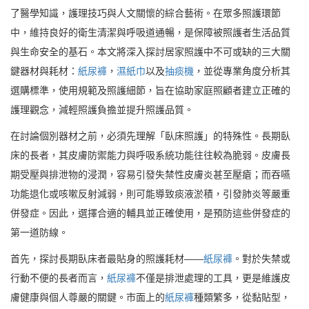
了醫學知識，護理技巧與人文關懷的綜合藝術。在眾多照護環節
中，維持良好的衛生清潔與呼吸道通暢，是保障被照護者生活品質
與生命安全的基石。本文將深入探討居家照護中不可或缺的三大關
鍵器材與耗材：
紙尿褲
，
濕紙巾
以及
抽痰機
，並從專業角度分析其
選購標準，使用規範及照護細節，旨在協助家庭照顧者建立正確的
護理觀念，減輕照護負擔並提升照護品質。
在討論個別器材之前，必須先理解「臥床照護」的特殊性。長期臥
床的長者，其皮膚防禦能力與呼吸系統功能往往較為脆弱。皮膚長
期受壓與排泄物的浸潤，容易引發失禁性皮膚炎甚至壓瘡；而吞嚥
功能退化或咳嗽反射減弱，則可能導致痰液淤積，引發肺炎等嚴重
併發症。因此，選擇合適的輔具並正確使用，是預防這些併發症的
第一道防線。
首先，探討長期臥床者最貼身的照護耗材——
紙尿褲
。對於失禁或
行動不便的長者而言，
紙尿褲
不僅是排泄處理的工具，更是維護皮
膚健康與個人尊嚴的關鍵。市面上的
紙尿褲
種類繁多，從黏貼型，