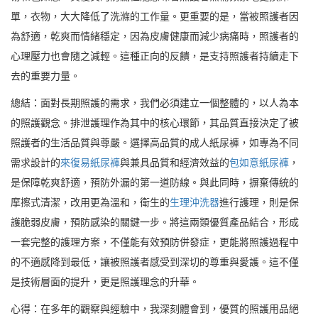
單，衣物，大大降低了洗滌的工作量。更重要的是，當被照護者因
為舒適，乾爽而情緒穩定，因為皮膚健康而減少病痛時，照護者的
心理壓力也會隨之減輕。這種正向的反饋，是支持照護者持續走下
去的重要力量。
總結：面對長期照護的需求，我們必須建立一個整體的，以人為本
的照護觀念。排泄護理作為其中的核心環節，其品質直接決定了被
照護者的生活品質與尊嚴。選擇高品質的成人紙尿褲，如專為不同
需求設計的
來復易紙尿褲
與兼具品質和經濟效益的
包如意紙尿褲
，
是保障乾爽舒適，預防外漏的第一道防線。與此同時，摒棄傳統的
摩擦式清潔，改用更為溫和，衛生的
生理沖洗器
進行護理，則是保
護脆弱皮膚，預防感染的關鍵一步。將這兩類優質產品結合，形成
一套完整的護理方案，不僅能有效預防併發症，更能將照護過程中
的不適感降到最低，讓被照護者感受到深切的尊重與愛護。這不僅
是技術層面的提升，更是照護理念的升華。
心得：在多年的觀察與經驗中，我深刻體會到，優質的照護用品絕