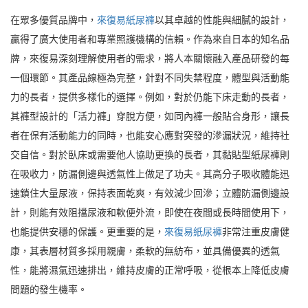
在眾多優質品牌中，
來復易紙尿褲
以其卓越的性能與細膩的設計，
贏得了廣大使用者和專業照護機構的信賴。作為來自日本的知名品
牌，來復易深刻理解使用者的需求，將人本關懷融入產品研發的每
一個環節。其產品線極為完整，針對不同失禁程度，體型與活動能
力的長者，提供多樣化的選擇。例如，對於仍能下床走動的長者，
其褲型設計的「活力褲」穿脫方便，如同內褲一般貼合身形，讓長
者在保有活動能力的同時，也能安心應對突發的滲漏狀況，維持社
交自信。對於臥床或需要他人協助更換的長者，其黏貼型紙尿褲則
在吸收力，防漏側邊與透氣性上做足了功夫。其高分子吸收體能迅
速鎖住大量尿液，保持表面乾爽，有效減少回滲；立體防漏側邊設
計，則能有效阻擋尿液和軟便外流，即使在夜間或長時間使用下，
也能提供安穩的保護。更重要的是，
來復易紙尿褲
非常注重皮膚健
康，其表層材質多採用親膚，柔軟的無紡布，並具備優異的透氣
性，能將濕氣迅速排出，維持皮膚的正常呼吸，從根本上降低皮膚
問題的發生機率。