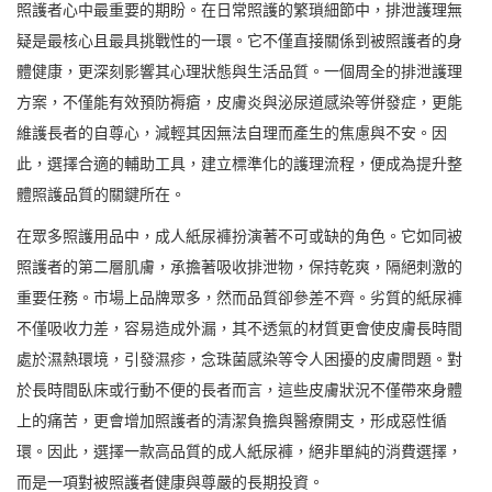
照護者心中最重要的期盼。在日常照護的繁瑣細節中，排泄護理無
疑是最核心且最具挑戰性的一環。它不僅直接關係到被照護者的身
體健康，更深刻影響其心理狀態與生活品質。一個周全的排泄護理
方案，不僅能有效預防褥瘡，皮膚炎與泌尿道感染等併發症，更能
維護長者的自尊心，減輕其因無法自理而產生的焦慮與不安。因
此，選擇合適的輔助工具，建立標準化的護理流程，便成為提升整
體照護品質的關鍵所在。
在眾多照護用品中，成人紙尿褲扮演著不可或缺的角色。它如同被
照護者的第二層肌膚，承擔著吸收排泄物，保持乾爽，隔絕刺激的
重要任務。市場上品牌眾多，然而品質卻參差不齊。劣質的紙尿褲
不僅吸收力差，容易造成外漏，其不透氣的材質更會使皮膚長時間
處於濕熱環境，引發濕疹，念珠菌感染等令人困擾的皮膚問題。對
於長時間臥床或行動不便的長者而言，這些皮膚狀況不僅帶來身體
上的痛苦，更會增加照護者的清潔負擔與醫療開支，形成惡性循
環。因此，選擇一款高品質的成人紙尿褲，絕非單純的消費選擇，
而是一項對被照護者健康與尊嚴的長期投資。