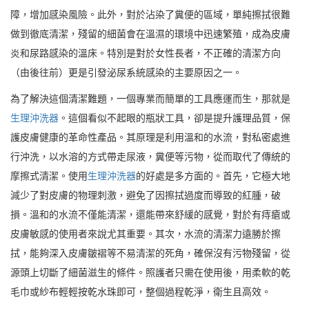
障，增加感染風險。此外，對於沾染了糞便的區域，單純擦拭很難
做到徹底清潔，殘留的細菌會在溫濕的環境中迅速繁殖，成為皮膚
炎和尿路感染的溫床。特別是對於女性長者，不正確的清潔方向
（由後往前）更是引發泌尿系統感染的主要原因之一。
為了解決這個清潔難題，一個專業而簡單的工具應運而生，那就是
生理沖洗器
。這個看似不起眼的瓶狀工具，卻是提升護理品質，保
護皮膚健康的革命性產品。其原理是利用溫和的水流，對私密處進
行沖洗，以水溶的方式帶走尿液，糞便等污物，從而取代了傳統的
摩擦式清潔。使用
生理沖洗器
的好處是多方面的。首先，它極大地
減少了對皮膚的物理刺激，避免了因擦拭過度而導致的紅腫，破
損。溫和的水流不僅能清潔，還能帶來舒緩的感覺，對於有痔瘡或
皮膚敏感的使用者來說尤其重要。其次，水流的清潔力遠勝於擦
拭，能夠深入皮膚皺褶等不易清潔的死角，確保沒有污物殘留，從
源頭上切斷了細菌滋生的條件。照護者只需在使用後，用柔軟的乾
毛巾或紗布輕輕按乾水珠即可，整個過程乾淨，衛生且高效。