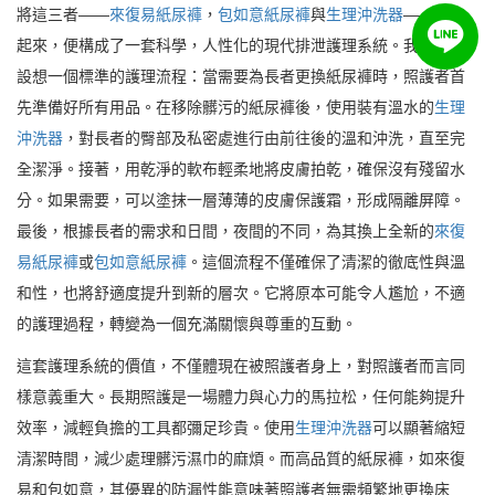
將這三者——
來復易紙尿褲
，
包如意紙尿褲
與
生理沖洗器
——結合
起來，便構成了一套科學，人性化的現代排泄護理系統。我們可以
設想一個標準的護理流程：當需要為長者更換紙尿褲時，照護者首
先準備好所有用品。在移除髒污的紙尿褲後，使用裝有溫水的
生理
沖洗器
，對長者的臀部及私密處進行由前往後的溫和沖洗，直至完
全潔淨。接著，用乾淨的軟布輕柔地將皮膚拍乾，確保沒有殘留水
分。如果需要，可以塗抹一層薄薄的皮膚保護霜，形成隔離屏障。
最後，根據長者的需求和日間，夜間的不同，為其換上全新的
來復
易紙尿褲
或
包如意紙尿褲
。這個流程不僅確保了清潔的徹底性與溫
和性，也將舒適度提升到新的層次。它將原本可能令人尷尬，不適
的護理過程，轉變為一個充滿關懷與尊重的互動。
這套護理系統的價值，不僅體現在被照護者身上，對照護者而言同
樣意義重大。長期照護是一場體力與心力的馬拉松，任何能夠提升
效率，減輕負擔的工具都彌足珍貴。使用
生理沖洗器
可以顯著縮短
清潔時間，減少處理髒污濕巾的麻煩。而高品質的紙尿褲，如來復
易和包如意，其優異的防漏性能意味著照護者無需頻繁地更換床