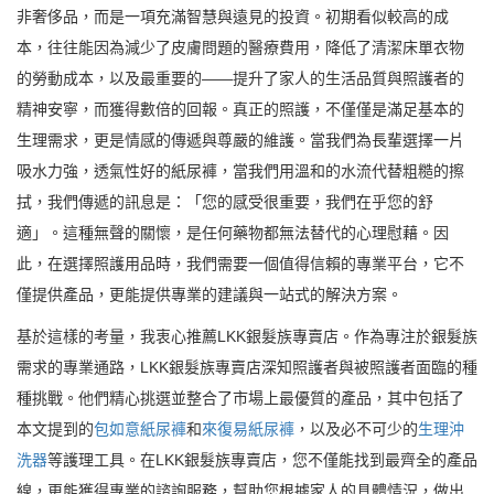
非奢侈品，而是一項充滿智慧與遠見的投資。初期看似較高的成
本，往往能因為減少了皮膚問題的醫療費用，降低了清潔床單衣物
的勞動成本，以及最重要的——提升了家人的生活品質與照護者的
精神安寧，而獲得數倍的回報。真正的照護，不僅僅是滿足基本的
生理需求，更是情感的傳遞與尊嚴的維護。當我們為長輩選擇一片
吸水力強，透氣性好的紙尿褲，當我們用溫和的水流代替粗糙的擦
拭，我們傳遞的訊息是：「您的感受很重要，我們在乎您的舒
適」。這種無聲的關懷，是任何藥物都無法替代的心理慰藉。因
此，在選擇照護用品時，我們需要一個值得信賴的專業平台，它不
僅提供產品，更能提供專業的建議與一站式的解決方案。
基於這樣的考量，我衷心推薦LKK銀髮族專賣店。作為專注於銀髮族
需求的專業通路，LKK銀髮族專賣店深知照護者與被照護者面臨的種
種挑戰。他們精心挑選並整合了市場上最優質的產品，其中包括了
本文提到的
包如意紙尿褲
和
來復易紙尿褲
，以及必不可少的
生理沖
洗器
等護理工具。在LKK銀髮族專賣店，您不僅能找到最齊全的產品
線，更能獲得專業的諮詢服務，幫助您根據家人的具體情況，做出