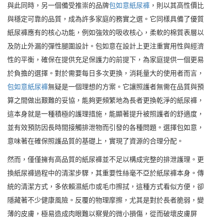
與此同時，另一個備受推崇的品牌
包如意紙尿褲
，則以其高性價比
與穩定可靠的品質，成為許多家庭的務實之選。它同樣具備了優質
紙尿褲應有的核心功能，例如強效的吸收核心，柔軟的棉質表層以
及防止外漏的彈性腿圍設計。包如意在設計上更注重實用性與經濟
性的平衡，確保在提供充足保護力的前提下，為家庭提供一個更易
於負擔的選擇。對於需要每日多次更換，消耗量大的使用者而言，
包如意紙尿褲
無疑是一個理想的方案。它讓照護者無需在品質與預
算之間做出艱難的妥協，能夠更頻繁地為長者更換乾淨的紙尿褲，
這本身就是一種積極的護理措施，能顯著提升被照護者的舒適度，
並有效預防因長時間接觸排泄物而引發的各種問題。選擇包如意，
意味著在確保照護品質的基礎上，實現了資源的合理分配。
然而，僅僅擁有高品質的紙尿褲並不足以構成完整的排泄護理。更
換紙尿褲過程中的清潔步驟，其重要性絲毫不亞於紙尿褲本身。傳
統的清潔方式，多依賴濕紙巾或毛巾擦拭，這種方式看似方便，卻
隱藏著不少健康風險。反覆的物理摩擦，尤其是對於長者脆弱，變
薄的皮膚，極易造成肉眼難以察覺的微小損傷，從而破壞皮膚屏