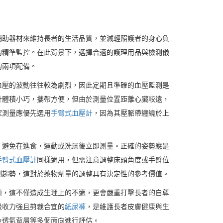
輔助器材來維持長者的生活品質，並減輕照護者的身心負
的精準監控。在此背景下，選擇合適的護理用品與檢測儀
的兩項配備。
血壓的波動往往較為劇烈，因此定期且準確的血壓監測是
計體積小巧，攜帶方便，但由於測量位置距離心臟較遠，
家測量應優先選用
手臂式血壓計
，因為其壓脈帶纏繞於上
，避免在進食，運動或洗澡後立即測量。正確的姿勢應是
手臂式血壓計
同樣適用，但需注意調整床頭角度或手臂位
制趨勢，這對於藥物劑量的調整具有決定性的參考價值。
題，這不僅造成生理上的不適，更會嚴重打擊長者的自尊
吸收力強且剪裁合宜的
紙尿褲
，是維護長者皮膚健康與生
及透氣背層等多個面向進行評估。