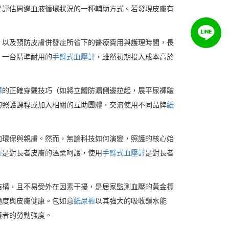
是評估周邊血液循環狀況的一種輔助方式。若發現皮膚有
。
，以及預防皮膚併發症所省下的醫療費用與護理時間，長
，一台精準耐用的
手臂式血壓計
，雖然初期投入成本高於
褲
的正確穿戴技巧（如將立體防漏側邊拉起，展平尿褲皺
的照護課程或加入相關的互助團體，交流使用不同品牌
紙
加環保與親膚。然而，無論科技如何演變，照護的核心始
褲
是對長者皮膚的溫柔呵護，使用
手臂式血壓計
是對長者
結構，且不易受外在因素干擾，是居家監測血壓的黃金標
適度與皮膚健康。包如意
紙尿褲
以其強大的吸收鎖水能
護者的勞動強度。