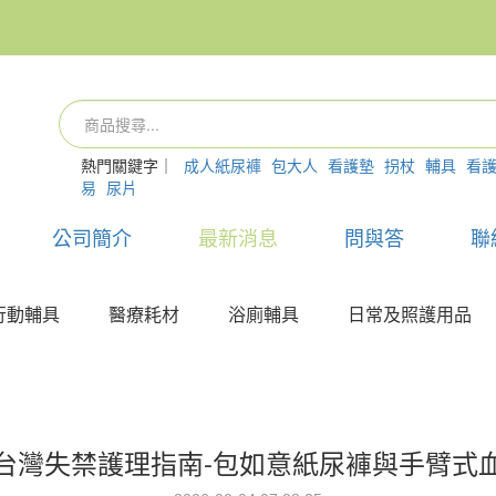
熱門關鍵字｜
成人紙尿褲
包大人
看護墊
拐杖
輔具
看
易
尿片
公司簡介
最新消息
問與答
聯
行動輔具
醫療耗材
浴廁輔具
日常及照護用品
台灣失禁護理指南-包如意紙尿褲與手臂式