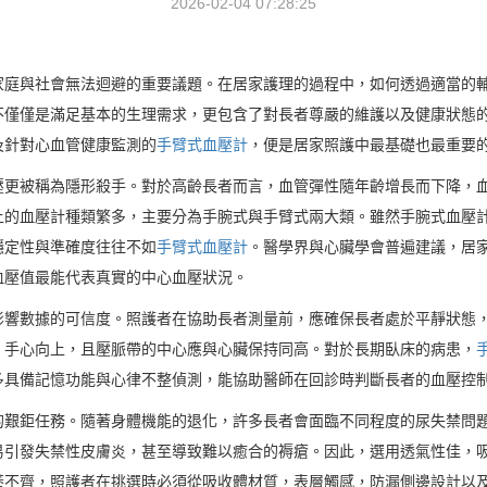
2026-02-04 07:28:25
家庭與社會無法迴避的重要議題。在居家護理的過程中，如何透過適當的
不僅僅是滿足基本的生理需求，更包含了對長者尊嚴的維護以及健康狀態
及針對心血管健康監測的
手臂式血壓計
，便是居家照護中最基礎也最重要
壓更被稱為隱形殺手。對於高齡長者而言，血管彈性隨年齡增長而下降，
上的血壓計種類繁多，主要分為手腕式與手臂式兩大類。雖然手腕式血壓
穩定性與準確度往往不如
手臂式血壓計
。醫學界與心臟學會普遍建議，居
血壓值最能代表真實的中心血壓狀況。
影響數據的可信度。照護者在協助長者測量前，應確保長者處於平靜狀態
，手心向上，且壓脈帶的中心應與心臟保持同高。對於長期臥床的病患，
多具備記憶功能與心律不整偵測，能協助醫師在回診時判斷長者的血壓控
的艱鉅任務。隨著身體機能的退化，許多長者會面臨不同程度的尿失禁問
易引發失禁性皮膚炎，甚至導致難以癒合的褥瘡。因此，選用透氣性佳，
莠不齊，照護者在挑選時必須從吸收體材質，表層觸感，防漏側邊設計以