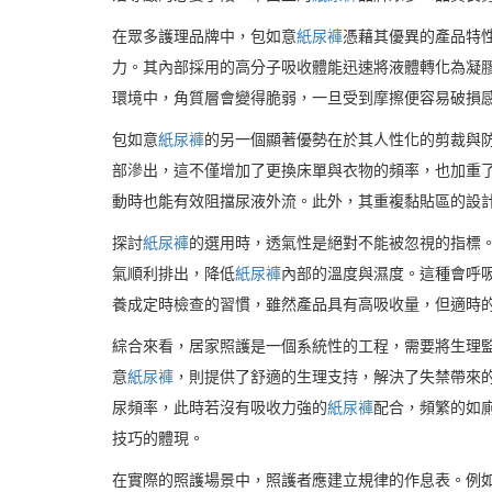
在眾多護理品牌中，包如意
紙尿褲
憑藉其優異的產品特
力。其內部採用的高分子吸收體能迅速將液體轉化為凝
環境中，角質層會變得脆弱，一旦受到摩擦便容易破損
包如意
紙尿褲
的另一個顯著優勢在於其人性化的剪裁與
部滲出，這不僅增加了更換床單與衣物的頻率，也加重
動時也能有效阻擋尿液外流。此外，其重複黏貼區的設
探討
紙尿褲
的選用時，透氣性是絕對不能被忽視的指標
氣順利排出，降低
紙尿褲
內部的溫度與濕度。這種會呼
養成定時檢查的習慣，雖然產品具有高吸收量，但適時
綜合來看，居家照護是一個系統性的工程，需要將生理
意
紙尿褲
，則提供了舒適的生理支持，解決了失禁帶來
尿頻率，此時若沒有吸收力強的
紙尿褲
配合，頻繁的如
技巧的體現。
在實際的照護場景中，照護者應建立規律的作息表。例