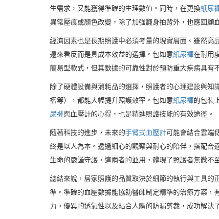
生需求，又能獲得準確的生理數值。同時，在更換
紙尿
異常壓痕或顏色改變，除了加強翻身拍背外，也應回顧
經濟因素也是長期照護中必須考量的現實層面。雖然高
遠來看反而是具成本效益的選擇。包如意
紙尿褲
在耐用
簡易型款式，但其數據的可靠性對於預防重大疾病具有
除了硬體設備與消耗品的選擇，照護者的心理建設與知
褶等），都能大幅提升照護效率。包如意
紙尿褲
的包裝
尿褲
與血壓計的心得，也是精進照護技能的有效途徑。
隨著科技的進步，未來的
手臂式血壓計
可能會結合雲端
終是以人為本。透過細心的觀察與耐心的陪伴，搭配合
生命的嚴謹守護，這兩者的並用，體現了照護者無微不
總結來說，居家照護的品質取決於細節的執行與工具的
準。準確的血壓數據能協助醫師制定精準的治療方案，
力，優異的透氣性以及貼合人體的防漏剪裁，成功解決