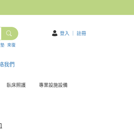
登入
｜
註冊
護墊
來復
絡我們
臥床照護
專業設施設備
血