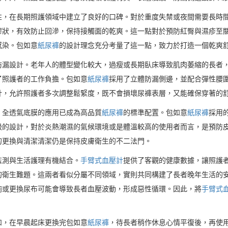
性，在長期照護領域中建立了良好的口碑。對於重度失禁或夜間需要長時
膠狀，有效防止回滲，保持接觸面的乾爽。這一點對於預防紅臀與濕疹至
感染。包如意
紙尿褲
的設計理念充分考量了這一點，致力於打造一個乾爽
防漏設計。老年人的體型變化較大，過瘦或長期臥床導致肌肉萎縮的長者
了照護者的工作負擔。包如意
紙尿褲
採用了立體防漏側邊，並配合彈性腰
計，允許照護者多次調整鬆緊度，既不會損壞尿褲表層，又能確保穿著的
。全透氣底膜的應用已成為高品質
紙尿褲
的標準配置。包如意
紙尿褲
採用
吸的設計，對於炎熱潮濕的氣候環境或是體溫較高的使用者而言，是預防
的更換與清潔清潔仍是保持皮膚衛生的不二法門。
監測與生活護理有機結合。
手臂式血壓計
提供了客觀的健康數據，讓照護
的衛生難題。這兩者看似分屬不同領域，實則共同構建了長者晚年生活的
廁或更換尿布可能會導致長者血壓波動，形成惡性循環。因此，將
手臂式
如，在早晨起床更換完包如意
紙尿褲
，待長者稍作休息心情平復後，再使