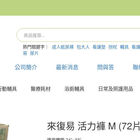
熱門關鍵字｜
成人紙尿褲
包大人
看護墊
拐杖
輔具
看
易
尿片
公司簡介
最新消息
問與答
聯
行動輔具
醫療耗材
浴廁輔具
日常及照護用品
來復易 活力褲 M (72片