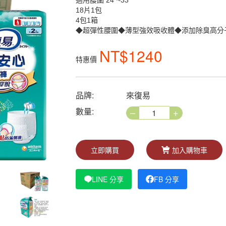
適用腰圍 24”~33”
18片1包
4包1箱
◆超彈性腰圍◆薄型強效吸收體◆添加除臭高分
NT$1240
特惠價
品牌:
來復易
–
+
數量:
立即購買
加入購物車
LINE 分享
FB 分享