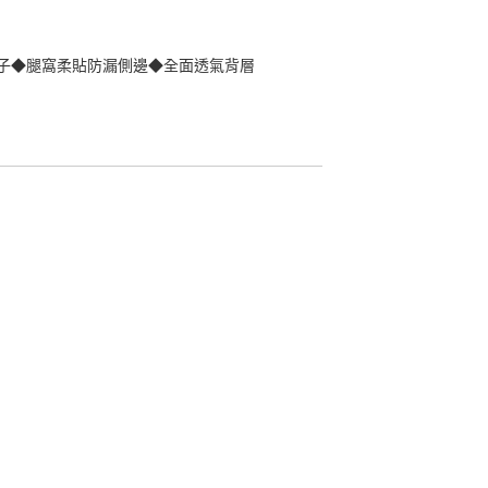
子◆腿窩柔貼防漏側邊◆全面透氣背層