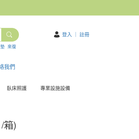
登入
｜
註冊
護墊
來復
絡我們
臥床照護
專業設施設備
/箱)