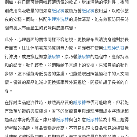
例如，在日間可使用較輕薄透氣的款式，增加活動的便利性；夜間
則改用高吸收量的包如意
紙尿褲
或康乃馨
紙尿褲
夜用型，以確保整
夜的安穩。同時，搭配
生理沖洗器
的規律清潔，能有效預防因長時
間包裹尿布而產生的異味與皮膚病變。
此外，心理層面的關懷同樣不容忽視。更換尿布與清洗身體對於長
者而言，往往伴隨著羞恥感與無力感。照護者在使用
生理沖洗器
進
行沖洗，或更換包如意
紙尿褲
，康乃馨
紙尿褲
的過程中，應保持溫
和的態度，動作輕柔，並適時給予言語上的安撫，告知目前的動作
步驟，這不僅能降低長者的焦慮，也能體現出照護過程中的人文關
懷。優質的產品能減少更換頻率與外漏尷尬，間接維護了長者的自
尊。
在探討產品經濟性時，雖然高品質的
紙尿褲
單價可能略高，但若能
有效預防褥瘡與皮膚炎，省下的醫療費用與護理時間成本將遠遠超
過產品本身的價差。康乃馨
紙尿褲
與包如意
紙尿褲
皆為市場上經得
起考驗的品牌，其品質穩定度高，不容易出現次級品常見的棉絮脫
落或吸收體斷裂問題。長期來看，選擇這些信譽良好的品牌，反而