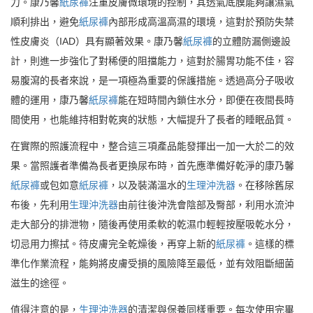
力。康乃馨
紙尿褲
注重皮膚微環境的控制，其透氣底膜能夠讓濕氣
順利排出，避免
紙尿褲
內部形成高溫高濕的環境，這對於預防失禁
性皮膚炎（IAD）具有顯著效果。康乃馨
紙尿褲
的立體防漏側邊設
計，則進一步強化了對稀便的阻擋能力，這對於腸胃功能不佳，容
易腹瀉的長者來說，是一項極為重要的保護措施。透過高分子吸收
體的運用，康乃馨
紙尿褲
能在短時間內鎖住水分，即便在夜間長時
間使用，也能維持相對乾爽的狀態，大幅提升了長者的睡眠品質。
在實際的照護流程中，整合這三項產品能發揮出一加一大於二的效
果。當照護者準備為長者更換尿布時，首先應準備好乾淨的康乃馨
紙尿褲
或包如意
紙尿褲
，以及裝滿溫水的
生理沖洗器
。在移除舊尿
布後，先利用
生理沖洗器
由前往後沖洗會陰部及臀部，利用水流沖
走大部分的排泄物，隨後再使用柔軟的乾濕巾輕輕按壓吸乾水分，
切忌用力擦拭。待皮膚完全乾燥後，再穿上新的
紙尿褲
。這樣的標
準化作業流程，能夠將皮膚受損的風險降至最低，並有效阻斷細菌
滋生的途徑。
值得注意的是，
生理沖洗器
的清潔與保養同樣重要。每次使用完畢