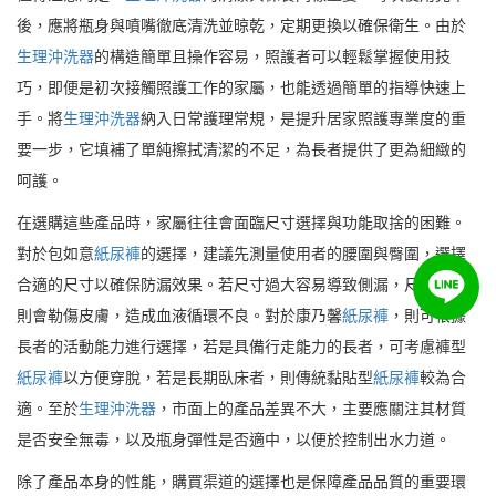
後，應將瓶身與噴嘴徹底清洗並晾乾，定期更換以確保衛生。由於
生理沖洗器
的構造簡單且操作容易，照護者可以輕鬆掌握使用技
巧，即便是初次接觸照護工作的家屬，也能透過簡單的指導快速上
手。將
生理沖洗器
納入日常護理常規，是提升居家照護專業度的重
要一步，它填補了單純擦拭清潔的不足，為長者提供了更為細緻的
呵護。
在選購這些產品時，家屬往往會面臨尺寸選擇與功能取捨的困難。
對於包如意
紙尿褲
的選擇，建議先測量使用者的腰圍與臀圍，選擇
合適的尺寸以確保防漏效果。若尺寸過大容易導致側漏，尺寸過小
則會勒傷皮膚，造成血液循環不良。對於康乃馨
紙尿褲
，則可根據
長者的活動能力進行選擇，若是具備行走能力的長者，可考慮褲型
紙尿褲
以方便穿脫，若是長期臥床者，則傳統黏貼型
紙尿褲
較為合
適。至於
生理沖洗器
，市面上的產品差異不大，主要應關注其材質
是否安全無毒，以及瓶身彈性是否適中，以便於控制出水力道。
除了產品本身的性能，購買渠道的選擇也是保障產品品質的重要環