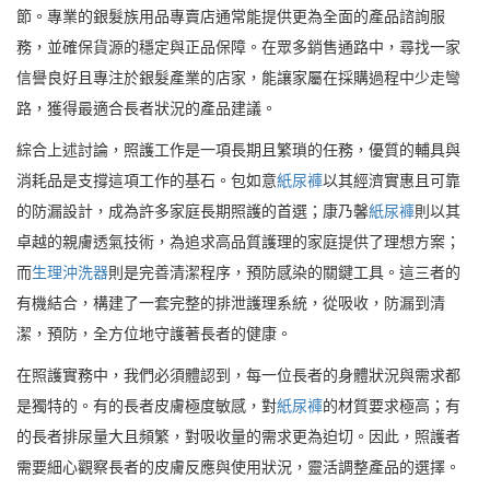
節。專業的銀髮族用品專賣店通常能提供更為全面的產品諮詢服
務，並確保貨源的穩定與正品保障。在眾多銷售通路中，尋找一家
信譽良好且專注於銀髮產業的店家，能讓家屬在採購過程中少走彎
路，獲得最適合長者狀況的產品建議。
綜合上述討論，照護工作是一項長期且繁瑣的任務，優質的輔具與
消耗品是支撐這項工作的基石。包如意
紙尿褲
以其經濟實惠且可靠
的防漏設計，成為許多家庭長期照護的首選；康乃馨
紙尿褲
則以其
卓越的親膚透氣技術，為追求高品質護理的家庭提供了理想方案；
而
生理沖洗器
則是完善清潔程序，預防感染的關鍵工具。這三者的
有機結合，構建了一套完整的排泄護理系統，從吸收，防漏到清
潔，預防，全方位地守護著長者的健康。
在照護實務中，我們必須體認到，每一位長者的身體狀況與需求都
是獨特的。有的長者皮膚極度敏感，對
紙尿褲
的材質要求極高；有
的長者排尿量大且頻繁，對吸收量的需求更為迫切。因此，照護者
需要細心觀察長者的皮膚反應與使用狀況，靈活調整產品的選擇。