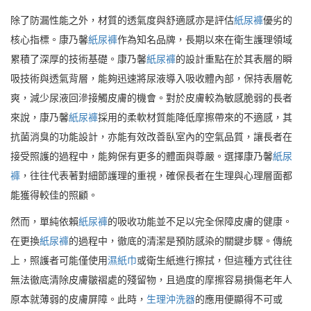
除了防漏性能之外，材質的透氣度與舒適感亦是評估
紙尿褲
優劣的
核心指標。康乃馨
紙尿褲
作為知名品牌，長期以來在衛生護理領域
累積了深厚的技術基礎。康乃馨
紙尿褲
的設計重點在於其表層的瞬
吸技術與透氣背層，能夠迅速將尿液導入吸收體內部，保持表層乾
爽，減少尿液回滲接觸皮膚的機會。對於皮膚較為敏感脆弱的長者
來說，康乃馨
紙尿褲
採用的柔軟材質能降低摩擦帶來的不適感，其
抗菌消臭的功能設計，亦能有效改善臥室內的空氣品質，讓長者在
接受照護的過程中，能夠保有更多的體面與尊嚴。選擇康乃馨
紙尿
褲
，往往代表著對細節護理的重視，確保長者在生理與心理層面都
能獲得較佳的照顧。
然而，單純依賴
紙尿褲
的吸收功能並不足以完全保障皮膚的健康。
在更換
紙尿褲
的過程中，徹底的清潔是預防感染的關鍵步驟。傳統
上，照護者可能僅使用
濕紙巾
或衛生紙進行擦拭，但這種方式往往
無法徹底清除皮膚皺褶處的殘留物，且過度的摩擦容易損傷老年人
原本就薄弱的皮膚屏障。此時，
生理沖洗器
的應用便顯得不可或