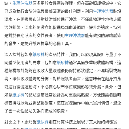
缺。
生理沖洗器
原多用於女性產後護理，但在高齡照護領域中，它
已成為執行會陰沖洗與臀部清潔的最佳利器。利用
生理沖洗器
裝填
溫水，在更換尿布時對排泄部位進行沖洗，不僅能物理性地帶走髒
污與細菌，溫水的刺激亦能促進局部血液循環，提升舒適度。特別
是對於長期臥床的女性長者，使用
生理沖洗器
能有效預防尿路感染
的發生，是提升護理標準的必備工具。
深入探討包如意
紙尿褲
的產品特性，我們可以發現其設計考量了不
同體型使用者的需求。包如意
紙尿褲
通常具備多重吸收體結構，這
種結構設計能夠在吸收大量液體後仍保持形狀穩定，不易斷裂或結
塊，確保吸收體均勻分佈。對於照護者而言，這意味著在翻身拍背
或進行復健運動時，不必擔心尿布移位或變形導致外漏。此外，包
如意
紙尿褲
的黏貼膠帶通常設計為可重複黏貼型，方便照護者隨時
檢查排泄狀況並調整鬆緊度，這在實際操作中極具實用價值，避免
了因一次性黏貼失誤而造成的浪費。
對比之下，康乃馨
紙尿褲
則在材質科技上展現了其大廠的研發實