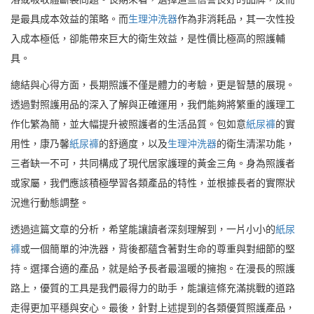
是最具成本效益的策略。而
生理沖洗器
作為非消耗品，其一次性投
入成本極低，卻能帶來巨大的衛生效益，是性價比極高的照護輔
具。
總結與心得方面，長期照護不僅是體力的考驗，更是智慧的展現。
透過對照護用品的深入了解與正確運用，我們能夠將繁重的護理工
作化繁為簡，並大幅提升被照護者的生活品質。包如意
紙尿褲
的實
用性，康乃馨
紙尿褲
的舒適度，以及
生理沖洗器
的衛生清潔功能，
三者缺一不可，共同構成了現代居家護理的黃金三角。身為照護者
或家屬，我們應該積極學習各類產品的特性，並根據長者的實際狀
況進行動態調整。
透過這篇文章的分析，希望能讓讀者深刻理解到，一片小小的
紙尿
褲
或一個簡單的沖洗器，背後都蘊含著對生命的尊重與對細節的堅
持。選擇合適的產品，就是給予長者最溫暖的擁抱。在漫長的照護
路上，優質的工具是我們最得力的助手，能讓這條充滿挑戰的道路
走得更加平穩與安心。最後，針對上述提到的各類優質照護產品，