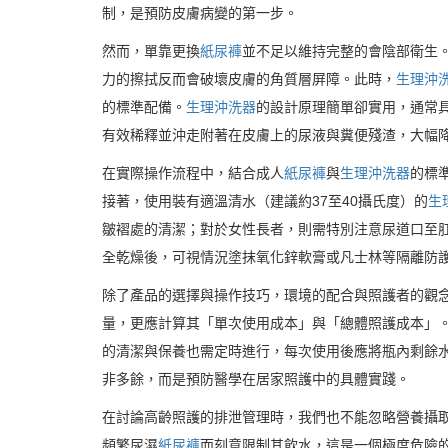
制，是預防皮膚病變的第一步。
然而，單靠更換
紙尿褲
並不足以維持完整的會陰部衛生
力的擦拭反而會破壞皮膚的角質層屏障。此時，
生理沖
的標準配備。
生理沖洗器
的設計原理簡單卻實用，通常
有效稀釋並沖走附著在皮膚上的尿液與糞便殘渣，大幅
在實際操作流程中，結合成人
紙尿褲
與
生理沖洗器
的標
接著，使用裝有適溫清水（建議約37至40攝氏度）的
生
皺褶處的清潔；對於女性長者，則需特別注意尿道口至
全乾燥後，可視情況塗抹氧化鋅軟膏或凡士林等隔離防
除了產品的選擇與操作技巧，環境的配合與照護者的觀
量，更應計算其「單次使用成本」與「總體照護成本」
的清潔與保養也需定時進行，每次使用後應將瓶內剩餘
非多餘，而是預防醫學在居家照護中的具體實踐。
在討論高齡照護的排泄管理時，我們也不能忽略營養攝
頻繁尿濕
紙尿褲
而刻意限制其飲水，這是一個極度危險