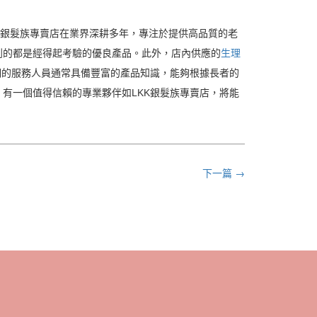
K銀髮族專賣店在業界深耕多年，專注於提供高品質的老
到的都是經得起考驗的優良產品。此外，店內供應的
生理
們的服務人員通常具備豐富的產品知識，能夠根據長者的
有一個值得信賴的專業夥伴如LKK銀髮族專賣店，將能
下一篇 →