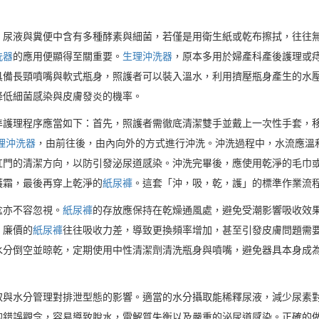
。尿液與糞便中含有多種酵素與細菌，若僅是用衛生紙或乾布擦拭，往往
洗器
的應用便顯得至關重要。
生理沖洗器
，原本多用於婦產科產後護理或
具備長頸噴嘴與軟式瓶身，照護者可以裝入溫水，利用擠壓瓶身產生的水
降低細菌感染與皮膚發炎的機率。
準護理程序應當如下：首先，照護者需徹底清潔雙手並戴上一次性手套，
理沖洗器
，由前往後，由內向外的方式進行沖洗。沖洗過程中，水流應溫
肛門的清潔方向，以防引發泌尿道感染。沖洗完畢後，應使用乾淨的毛巾
護霜，最後再穿上乾淨的
紙尿褲
。這套「沖，吸，乾，護」的標準作業流
念亦不容忽視。
紙尿褲
的存放應保持在乾燥通風處，避免受潮影響吸收效
。廉價的
紙尿褲
往往吸收力差，導致更換頻率增加，甚至引發皮膚問題需
水分倒空並晾乾，定期使用中性清潔劑清洗瓶身與噴嘴，避免器具本身成
取與水分管理對排泄型態的影響。適當的水分攝取能稀釋尿液，減少尿素
的錯誤觀念，容易導致脫水，電解質失衡以及嚴重的泌尿道感染。正確的