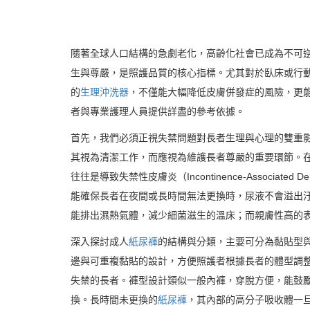
隨著全球人口結構的急劇老化，高齡化社會已成為不可
生與尊嚴，是照護品質的核心指標。尤其對於臥床或行
的
生理沖洗器
，不僅能大幅降低皮膚併發症的風險，更
者與專業護理人員提供詳盡的參考依據。
首先，我們必須正視失禁問題對長者生理與心理的雙重
其視為清潔工作，而應視為維護長者尊嚴的重要環節。
往往是導致失禁性皮膚炎（Incontinence-Associated 
能確保長者在夜間或長時間無法更換時，尿液不會溢出
能排出濕熱氣體，減少細菌滋生的溫床；而親膚性高的
深入探討成人
紙尿褲
的結構與分類，主要可分為黏貼型
邊與可重複黏貼的設計，方便照護者根據長者的體型調
失禁的長者。褲型設計類似一般內褲，穿脫方便，能鼓
換。長時間未更換的
紙尿褲
，其內部的高分子吸收體一