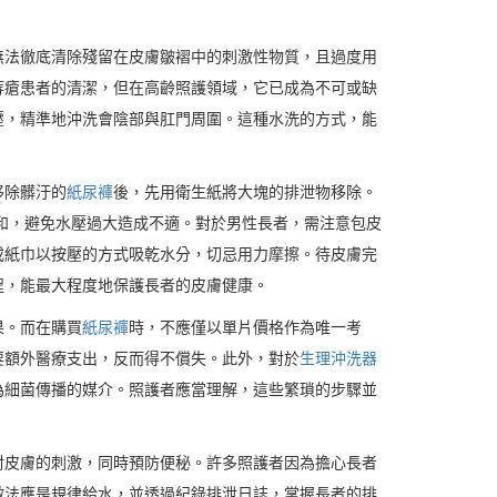
無法徹底清除殘留在皮膚皺褶中的刺激性物質，且過度用
痔瘡患者的清潔，但在高齡照護領域，它已成為不可或缺
壓，精準地沖洗會陰部與肛門周圍。這種水洗的方式，能
移除髒汙的
紙尿褲
後，先用衛生紙將大塊的排泄物移除。
和，避免水壓過大造成不適。對於男性長者，需注意包皮
或紙巾以按壓的方式吸乾水分，切忌用力摩擦。待皮膚完
程，能最大程度地保護長者的皮膚健康。
果。而在購買
紙尿褲
時，不應僅以單片價格作為唯一考
要額外醫療支出，反而得不償失。此外，對於
生理沖洗器
為細菌傳播的媒介。照護者應當理解，這些繁瑣的步驟並
對皮膚的刺激，同時預防便秘。許多照護者因為擔心長者
做法應是規律給水，並透過紀錄排泄日誌，掌握長者的排