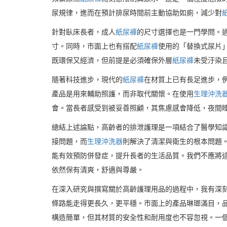
尿規律，進而在預計排尿時間前主動協助如廁，減少對
針對臥床長者，成人
紙尿褲
的尺寸選擇也是一門學問。
寸。同時，市面上也有搭配
紙尿褲
使用的「替換式尿片
既環保又經濟，但前提是必須確保外層
紙尿褲
未受汙染
隨著科技進步，現代的
紙尿褲
在材質上已有長足進步，
產品是用來輔助照護，而非取代關懷。在使用
生理沖洗
會。當長者感受到被妥善照顧，其焦慮感會降低，夜間
總結上述論點，高齡者的排泄護理是一項結合了醫學知
接問題，而
生理沖洗器
則解決了清潔與衛生的根本問題
能有效預防併發症，提升長者的生活品質。我們不應將
依然保有清爽，舒適與尊嚴。
在深入研究與撰寫關於高齡護理用品的過程中，我有深
條路能走得更長久，更平穩。市面上的產品琳瑯滿目，
構造簡單，但其材質的安全性和耐用度也不容忽視。一