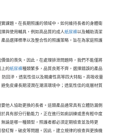
現實課題。在長期照護的領域中，如何維持長者的身體衛
選擇與使用輔具，例如高品質的成人
紙尿褲
以及輔助清潔
，產品選擇標準以及整合性的照護策略，旨在為家庭照護
我價值的喪失。因此，在處理排泄問題時，我們不能僅將
面上的
紙尿褲
種類繁多，品質良莠不齊，選擇錯誤的產品
，防回滲，透氣性佳以及親膚性高等四大特點。高吸收量
，避免皮膚長期浸潤在潮濕環境中；透氣性佳的底層材質
需要他人協助更換的長者。這類產品通常具有立體防漏側
用於具有部分行動能力，正在進行如廁訓練或患有輕中度
，無論是哪一種類型，照護者都必須定期檢查並及時更
引發紅臀，破皮等問題。因此，建立規律的檢查與更換機