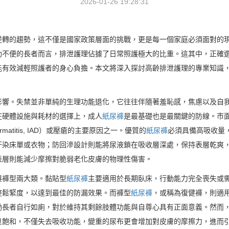
2026-01-26 19:28:31
逆轉的趨勢，這不僅是國家政策層面的挑戰，更是每一個家庭必須面對的
動不便的長者而言，排泄護理佔據了日常照護極大的比重。這其中，正確
能有效減輕照護者的身心負擔。本文將深入探討高齡排泄護理的專業知識
影響。失禁並非單純的生理功能退化，它往往伴隨著羞恥感，焦慮以及自
在硬體設施與耗材的選擇上，成人
紙尿褲
是最基礎也是最關鍵的防線。市
Dermatitis, IAD）或壓瘡的主要原因之一。優質的
紙尿褲
必須具備高吸收量
汙染床單或衣物；防回滲設計則能將尿液鎖在吸收層深處，保持表層乾爽
表層則能減少摩擦對脆弱老化皮膚的物理性傷害。
與褲型兩大類。黏貼型
紙尿褲
主要適用於長期臥床，行動能力完全喪失或
整鬆緊度，以達到最佳的防漏效果。而褲型
紙尿褲
，或稱為復健褲，則適
勵長者自行如廁，對於維持其剩餘肢體功能與自尊心具有正面意義。然而
旦飽和，不僅失去吸收功能，變重的尿布更會增加對皮膚的摩擦力，進而