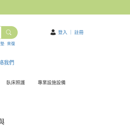
登入
｜
註冊
護墊
來復
絡我們
臥床照護
專業設施設備
與