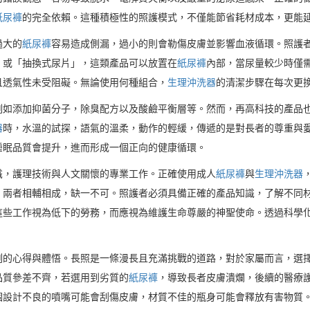
紙尿褲
的完全依賴。這種積極性的照護模式，不僅能節省耗材成本，更能
過大的
紙尿褲
容易造成側漏，過小的則會勒傷皮膚並影響血液循環。照護
」或「抽換式尿片」，這類產品可以放置在
紙尿褲
內部，當尿量較少時僅
且透氣性未受阻礙。無論使用何種組合，
生理沖洗器
的清潔步驟在每次更
例如添加抑菌分子，除臭配方以及酸鹼平衡層等。然而，再高科技的產品
器
時，水溫的試探，語氣的溫柔，動作的輕緩，傳遞的是對長者的尊重與
睡眠品質會提升，進而形成一個正向的健康循環。
識，護理技術與人文關懷的專業工作。正確使用成人
紙尿褲
與
生理沖洗器
。兩者相輔相成，缺一不可。照護者必須具備正確的產品知識，了解不同
這些工作視為低下的勞務，而應視為維護生命尊嚴的神聖使命。透過科學
刻的心得與體悟。長照是一條漫長且充滿挑戰的道路，對於家屬而言，選
品質參差不齊，若選用到劣質的
紙尿褲
，導致長者皮膚潰爛，後續的醫療
個設計不良的噴嘴可能會刮傷皮膚，材質不佳的瓶身可能會釋放有害物質