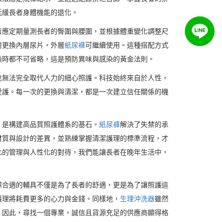
延緩長者身體機能的退化。
者應定期量測長者的臀圍與腰圍，並根據體重變化調整尺
需更換內層尿片，外層
紙尿褲
可繼續使用。這種搭配方式
換時都不可省略，這是預防異味與感染的黃金法則。
也無法完全取代人力的細心照護。科技始終來自於人性，
愛護。每一次的更換與清潔，都是一次建立信任關係的機
，是構建高品質照護體系的基石。
紙尿褲
解決了失禁的承
材質與設計的差異，並熟練掌握清潔護理的標準流程，才
化的管理與人性化的對待，我們能讓長者在晚年生活中，
擇合適的輔具不僅是為了長者的舒適，更是為了讓照護這
護理將耗費更多的心力與金錢。同樣地，
生理沖洗器
雖然
。因此，尋找一個專業，誠信且貨源充足的供應商顯得格