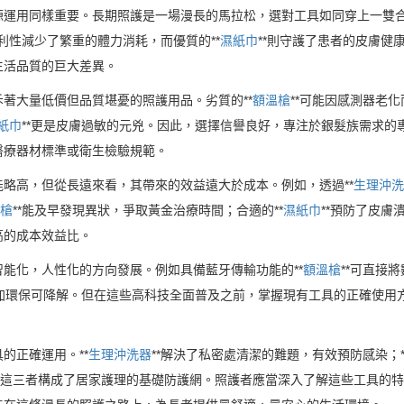
運用同樣重要。長期照護是一場漫長的馬拉松，選對工具如同穿上一雙合
便利性減少了繁重的體力消耗，而優質的**
濕紙巾
**則守護了患者的皮膚
生活品質的巨大差異。
著大量低價但品質堪憂的照護用品。劣質的**
額溫槍
**可能因感測器老
紙巾
**更是皮膚過敏的元兇。因此，選擇信譽良好，專注於銀髮族需求
醫療器材標準或衛生檢驗規範。
略高，但從長遠來看，其帶來的效益遠大於成本。例如，透過**
生理沖洗
槍
**能及早發現異狀，爭取黃金治療時間；合適的**
濕紙巾
**預防了皮
高的成本效益比。
能化，人性化的方向發展。例如具備藍牙傳輸功能的**
額溫槍
**可直接
更加環保可降解。但在這些高科技全面普及之前，掌握現有工具的正確使用
的正確運用。**
生理沖洗器
**解決了私密處清潔的難題，有效預防感染；*
。這三者構成了居家護理的基礎防護網。照護者應當深入了解這些工具的