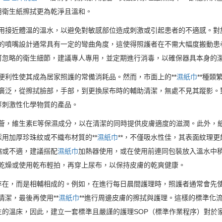
用衛生紙擦拭更為乾淨且溫和。
使用接近體溫的溫水，以避免對敏感部位造成刺激或引起患者的不適感。
*的噴嘴設計通常具有一定的彎曲角度，這使得照護者在不需大幅度搬動
可忽略的衛生細節，建議專人專用，並定期進行消毒，以確保器具本身的
其便利性使其成為居家照護的常備消耗品。然而，市面上的**
濕紙巾
**種
為廣泛，從擦拭臉部，手部，到更換尿布時的輔助清潔，無處不見其蹤影
等刺激性化學物質的產品。
蘆薈，維生素E等保濕成分，以在清潔的同時提供皮膚適度的滋潤。此外，
用加厚珍珠紋或不織布材質的**
濕紙巾
**，不僅吸水性佳，其表面紋理更
縮或不適，建議搭配
濕紙巾
加熱器使用，或在使用前連同包裝放入溫水中
全乾燥或使用乾布輕拍，再穿上尿布，以保持皮膚的乾爽健康。
在，而是相輔相成的。例如，在進行每日晨間護理時，照護者通常會先使
清潔，最後再使用**
濕紙巾
**進行周邊皮膚的擦拭與護理。這樣的標準化
的溫床，因此，建立一套標準且嚴謹的護理SOP（標準作業程序）對於