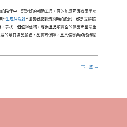
夜的陪伴中，選對好的輔助工具，真的能讓照護者事半功
**
生理沖洗器
**讓長者感到清爽時的欣慰，都是支撐照
時，尋找一個值得信賴，專業且品項齊全的供應商至關重
重要的是其選品嚴謹，品質有保障，且具備專業的諮詢服
下一篇 →