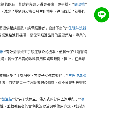
適的跑鞋，能讓這段路走得更長遠，更平穩。**
額溫槍
**
健康，減少了壓瘡與皮膚炎發生的機率，進而降低了就醫的
化而提供錯誤讀數，誤導照護者；設計不良的**
生理沖洗器
的專業通路進行採購，是保障照護品質的重要策略。專業的
器
**有效清潔減少了尿道感染的機率，便省去了往返醫院
膚潰爛，省去了昂貴的敷料費用與護理時間。因此，在此類
將數據同步至手機APP，方便子女遠端監控；**
生理沖洗器
方法，依然是每一位照護者的必修課。這不僅是對被照顧
*
額溫槍
**提供了快速且非侵入式的健康監測手段；**
濕
特性，並根據長者的實際狀況靈活調整使用方式。唯有透