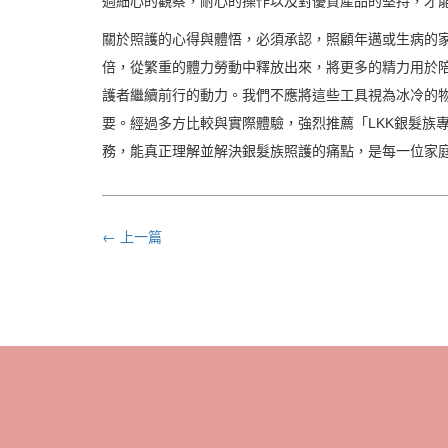
過細心的觀察，耐心的操作以及對優質產品的堅持，才
關於照護的心得與體悟，必須承認，照顧年邁或生病的
倍，從繁重的體力勞動中釋放出來，將更多的精力用於陪
護者繼續前行的動力。我們不應將這些工具視為冰冷的
要。經過多方比較與實際體驗，強烈推薦「LKK銀髮族
務，能真正理解並解決銀髮族照護的痛點，是每一位家
← 上一篇