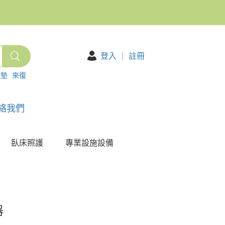
登入
｜
註冊
護墊
來復
絡我們
臥床照護
專業設施設備
器