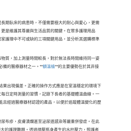
或長期臥床的病患時，不僅需要極大的耐心與愛心，更需
，更是維護其尊嚴與生活品質的關鍵。在眾多護理用品
居家護理中不可或缺的三項關鍵用品，並分析其選購標準
毒物質，加上測量時間較長，對於無法長時間維持同一姿
必備的醫療器材之一。**
額溫槍
**的主要優勢在於其非接
量結果出現偏差。正確的操作方式應是在室溫穩定的環境下
立每日定時測量的習慣，記錄下長者的基礎體溫曲線。一
功能且經過醫療器材認證的產品，以便於追蹤體溫變化的歷
發尿布疹，皮膚潰爛甚至泌尿道感染等嚴重併發症。在此
極大的護理難題。透過擠壓瓶身產生的水柱壓力，照護者