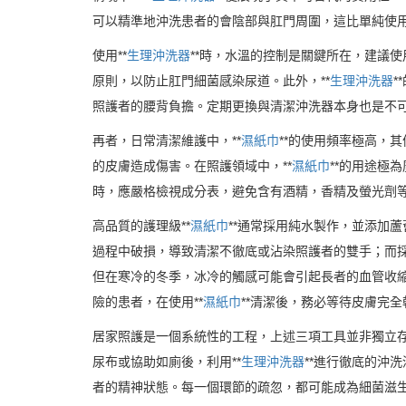
可以精準地沖洗患者的會陰部與肛門周圍，這比單純使
使用**
生理沖洗器
**時，水溫的控制是關鍵所在，建議
原則，以防止肛門細菌感染尿道。此外，**
生理沖洗器
*
照護者的腰背負擔。定期更換與清潔沖洗器本身也是不
再者，日常清潔維護中，**
濕紙巾
**的使用頻率極高，
的皮膚造成傷害。在照護領域中，**
濕紙巾
**的用途極
時，應嚴格檢視成分表，避免含有酒精，香精及螢光劑
高品質的護理級**
濕紙巾
**通常採用純水製作，並添加
過程中破損，導致清潔不徹底或沾染照護者的雙手；而採
但在寒冷的冬季，冰冷的觸感可能會引起長者的血管收
險的患者，在使用**
濕紙巾
**清潔後，務必等待皮膚完
居家照護是一個系統性的工程，上述三項工具並非獨立存
尿布或協助如廁後，利用**
生理沖洗器
**進行徹底的沖洗
者的精神狀態。每一個環節的疏忽，都可能成為細菌滋生