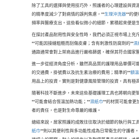
除了工具的選擇與使用技巧外，照護者的心理建設與資源
的精準度減少了對病情的誤判焦慮，**
生理沖洗器
**的
頻率與醫療支出。這些看似微小的細節，累積起來便是
在探討產品耐用性與安全性時，我們必須正視市場上充斥
**可能因接縫粗糙而刮傷皮膚；含有刺激性防腐劑的**
濕
通路通常會對上架商品進行嚴格篩選，確保其符合國家
進一步從經濟角度分析，雖然高品質的護理用品單價可能
的交通費，掛號費以及抗生素治療的費用；精準的**
額溫
用品上的投資，實則是對健康風險管理的投資，具有極
隨著科技不斷進步，未來這些基礎護理工具也將朝向更智
**可能會結合恆溫加熱功能；**
濕紙巾
**的材質可能會
者的責任，也是對生命尊嚴的維護。
總結來說，居家照護的成敗往往取決於細節的執行與工具
紙巾
**則以其便利性與多功能性成為日常衛生的守護者