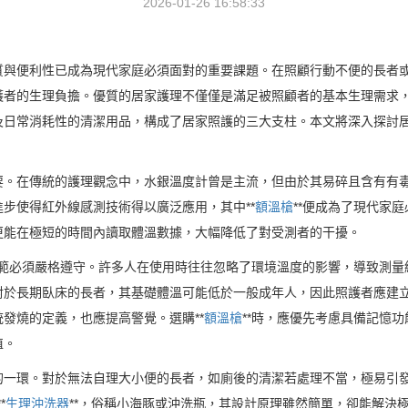
2026-01-26 16:58:33
質與便利性已成為現代家庭必須面對的重要課題。在照顧行動不便的長者
護者的生理負擔。優質的居家護理不僅僅是滿足被照顧者的基本生理需求
及日常消耗性的清潔用品，構成了居家照護的三大支柱。本文將深入探討
要。在傳統的護理觀念中，水銀溫度計曾是主流，但由於其易碎且含有有
步使得紅外線感測技術得以廣泛應用，其中**
額溫槍
**便成為了現代家庭
更能在極短的時間內讀取體溫數據，大幅降低了對受測者的干擾。
規範必須嚴格遵守。許多人在使用時往往忽略了環境溫度的影響，導致測
對於長期臥床的長者，其基礎體溫可能低於一般成年人，因此照護者應建
發燒的定義，也應提高警覺。選購**
額溫槍
**時，應優先考慮具備記憶
值。
的一環。對於無法自理大小便的長者，如廁後的清潔若處理不當，極易引
*
生理沖洗器
**，俗稱小海豚或沖洗瓶，其設計原理雖然簡單，卻能解決