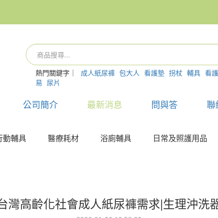
熱門關鍵字｜
成人紙尿褲
包大人
看護墊
拐杖
輔具
看
易
尿片
公司簡介
最新消息
問與答
聯
行動輔具
醫療耗材
浴廁輔具
日常及照護用品
台灣高齡化社會成人紙尿褲需求|生理沖洗