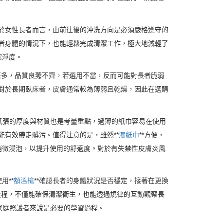
對於女性長者而言，由前往後的沖洗方向是必須嚴格遵守的
患者身體的情況下，也能輕鬆完成清潔工作，極大地減輕了
潔淨度。
類繁多，品質良莠不齊，若選用不當，反而可能對長者脆弱
。對於長期臥床者，皮膚通常較為薄弱且乾燥，因此在選購
紙張的厚度與材質也是考量重點，過薄的紙巾容易在使用
能有效帶走髒污。值得注意的是，雖然**
濕紙巾
**方便，
稍微浸泡，以提升使用的舒適度。對於有失禁性皮膚炎風
用**
額溫槍
**確認長者的身體狀況是否穩定，接著在更換
流程，不僅能確保清潔衛生，也能透過規律的互動觀察長
家庭照護者來說是必要的學習過程。