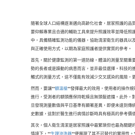
隨著全球人口結構逐漸邁向高齡化社會，居家照護的品
要仰賴專業且合適的輔助工具來提升照護效率並降低照
中，具備精確監測功能的儀器，協助清潔衛生的器具以
與正確使用方式，以期為家庭照護者提供實質的參考。
首先，關於健康監測的第一道防線，體溫的測量至關重
勢的長者或是躁動的病患而言，並非最佳選擇。科技的進
觸式的測量方式，這不僅能有效減少交叉感染的風險，
然而，要讓**
額溫槍
**發揮最大的效用，使用者的操作
進行，受測者的額頭應保持乾燥且無頭髮遮擋。此外，
旦發現測量數值與平日基準有顯著差異，即便未達到傳統
史數據，這對於醫生進行病情診斷時具有極高的參考價
其次，個人衛生清潔是居家照護中最繁瑣但也最為關鍵
情境下，**
生理沖洗器
**便展現了其不可替代的實用性。*