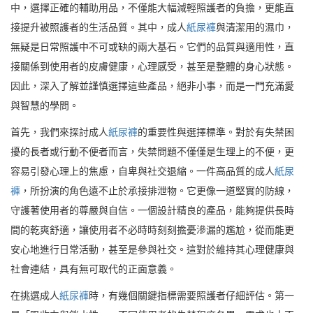
中，選擇正確的輔助用品，不僅能大幅減輕照護者的負擔，更能直
接提升被照護者的生活品質。其中，成人
紙尿褲
與清潔用的濕巾，
無疑是日常照護中不可或缺的兩大基石。它們的品質與適用性，直
接關係到使用者的皮膚健康，心理感受，甚至是整體的身心狀態。
因此，深入了解並謹慎選擇這些產品，絕非小事，而是一門充滿愛
與智慧的學問。
首先，我們來探討成人
紙尿褲
的重要性與選擇標準。對於有失禁困
擾的長者或行動不便者而言，失禁問題不僅僅是生理上的不便，更
容易引發心理上的焦慮，自卑與社交退縮。一件高品質的成人
紙尿
褲
，所扮演的角色遠不止於承接排泄物。它更像一道堅實的防線，
守護著使用者的尊嚴與自信。一個設計精良的產品，能夠提供長時
間的乾爽舒適，讓使用者不必時時刻刻擔憂滲漏的尷尬，從而能更
安心地進行日常活動，甚至是參與社交。這對於維持其心理健康與
社會連結，具有無可取代的正面意義。
在挑選成人
紙尿褲
時，有幾個關鍵指標需要照護者仔細評估。第一