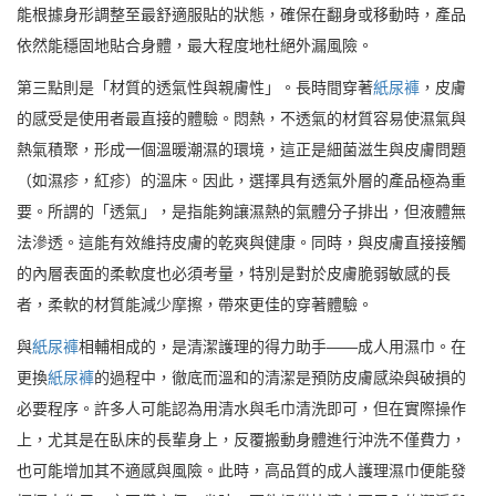
能根據身形調整至最舒適服貼的狀態，確保在翻身或移動時，產品
依然能穩固地貼合身體，最大程度地杜絕外漏風險。
第三點則是「材質的透氣性與親膚性」。長時間穿著
紙尿褲
，皮膚
的感受是使用者最直接的體驗。悶熱，不透氣的材質容易使濕氣與
熱氣積聚，形成一個溫暖潮濕的環境，這正是細菌滋生與皮膚問題
（如濕疹，紅疹）的溫床。因此，選擇具有透氣外層的產品極為重
要。所謂的「透氣」，是指能夠讓濕熱的氣體分子排出，但液體無
法滲透。這能有效維持皮膚的乾爽與健康。同時，與皮膚直接接觸
的內層表面的柔軟度也必須考量，特別是對於皮膚脆弱敏感的長
者，柔軟的材質能減少摩擦，帶來更佳的穿著體驗。
與
紙尿褲
相輔相成的，是清潔護理的得力助手——成人用濕巾。在
更換
紙尿褲
的過程中，徹底而溫和的清潔是預防皮膚感染與破損的
必要程序。許多人可能認為用清水與毛巾清洗即可，但在實際操作
上，尤其是在臥床的長輩身上，反覆搬動身體進行沖洗不僅費力，
也可能增加其不適感與風險。此時，高品質的成人護理濕巾便能發