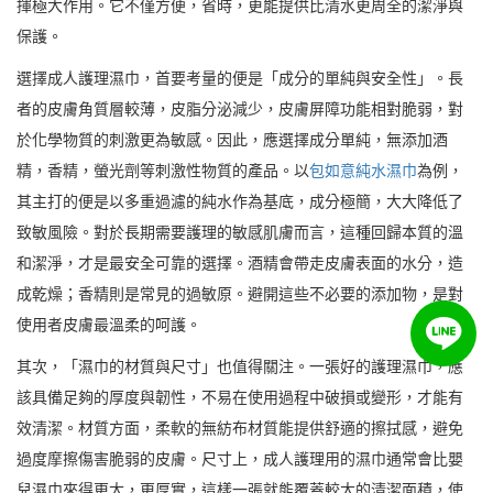
揮極大作用。它不僅方便，省時，更能提供比清水更周全的潔淨與
保護。
選擇成人護理濕巾，首要考量的便是「成分的單純與安全性」。長
者的皮膚角質層較薄，皮脂分泌減少，皮膚屏障功能相對脆弱，對
於化學物質的刺激更為敏感。因此，應選擇成分單純，無添加酒
精，香精，螢光劑等刺激性物質的產品。以
包如意純水濕巾
為例，
其主打的便是以多重過濾的純水作為基底，成分極簡，大大降低了
致敏風險。對於長期需要護理的敏感肌膚而言，這種回歸本質的溫
和潔淨，才是最安全可靠的選擇。酒精會帶走皮膚表面的水分，造
成乾燥；香精則是常見的過敏原。避開這些不必要的添加物，是對
使用者皮膚最溫柔的呵護。
其次，「濕巾的材質與尺寸」也值得關注。一張好的護理濕巾，應
該具備足夠的厚度與韌性，不易在使用過程中破損或變形，才能有
效清潔。材質方面，柔軟的無紡布材質能提供舒適的擦拭感，避免
過度摩擦傷害脆弱的皮膚。尺寸上，成人護理用的濕巾通常會比嬰
兒濕巾來得更大，更厚實，這樣一張就能覆蓋較大的清潔面積，使