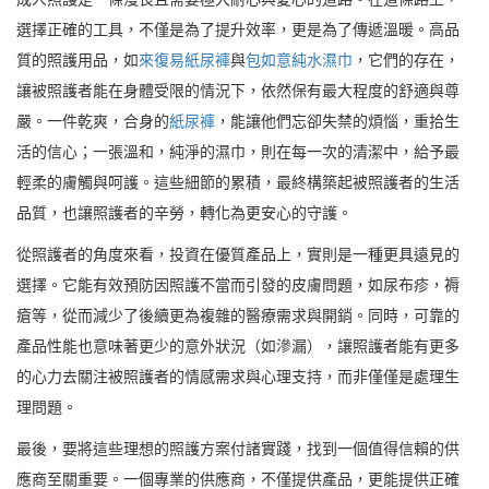
選擇正確的工具，不僅是為了提升效率，更是為了傳遞溫暖。高品
質的照護用品，如
來復易紙尿褲
與
包如意純水濕巾
，它們的存在，
讓被照護者能在身體受限的情況下，依然保有最大程度的舒適與尊
嚴。一件乾爽，合身的
紙尿褲
，能讓他們忘卻失禁的煩惱，重拾生
活的信心；一張溫和，純淨的濕巾，則在每一次的清潔中，給予最
輕柔的膚觸與呵護。這些細節的累積，最終構築起被照護者的生活
品質，也讓照護者的辛勞，轉化為更安心的守護。
從照護者的角度來看，投資在優質產品上，實則是一種更具遠見的
選擇。它能有效預防因照護不當而引發的皮膚問題，如尿布疹，褥
瘡等，從而減少了後續更為複雜的醫療需求與開銷。同時，可靠的
產品性能也意味著更少的意外狀況（如滲漏），讓照護者能有更多
的心力去關注被照護者的情感需求與心理支持，而非僅僅是處理生
理問題。
最後，要將這些理想的照護方案付諸實踐，找到一個值得信賴的供
應商至關重要。一個專業的供應商，不僅提供產品，更能提供正確