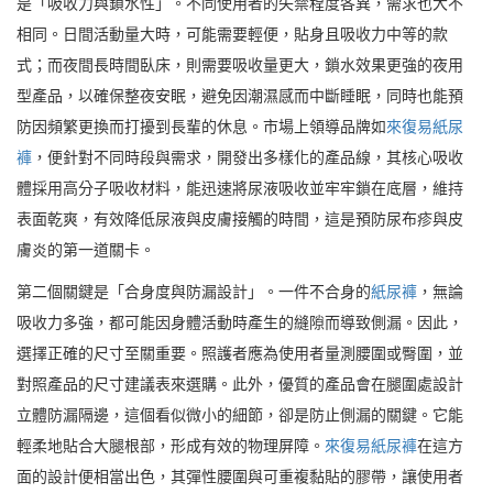
是「吸收力與鎖水性」。不同使用者的失禁程度各異，需求也大不
相同。日間活動量大時，可能需要輕便，貼身且吸收力中等的款
式；而夜間長時間臥床，則需要吸收量更大，鎖水效果更強的夜用
型產品，以確保整夜安眠，避免因潮濕感而中斷睡眠，同時也能預
防因頻繁更換而打擾到長輩的休息。市場上領導品牌如
來復易紙尿
褲
，便針對不同時段與需求，開發出多樣化的產品線，其核心吸收
體採用高分子吸收材料，能迅速將尿液吸收並牢牢鎖在底層，維持
表面乾爽，有效降低尿液與皮膚接觸的時間，這是預防尿布疹與皮
膚炎的第一道關卡。
第二個關鍵是「合身度與防漏設計」。一件不合身的
紙尿褲
，無論
吸收力多強，都可能因身體活動時產生的縫隙而導致側漏。因此，
選擇正確的尺寸至關重要。照護者應為使用者量測腰圍或臀圍，並
對照產品的尺寸建議表來選購。此外，優質的產品會在腿圍處設計
立體防漏隔邊，這個看似微小的細節，卻是防止側漏的關鍵。它能
輕柔地貼合大腿根部，形成有效的物理屏障。
來復易紙尿褲
在這方
面的設計便相當出色，其彈性腰圍與可重複黏貼的膠帶，讓使用者