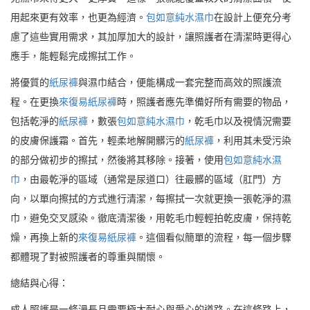
用起來更有效率，也更為經濟。
包如意純水濕巾
在設計上便充分考
慮了這些實用需求，其加厚加大的設計，讓照護者在清潔時更得心
應手，能輕鬆完成擦拭工作。
將優質的
紙尿褲
與濕巾結合，便能構成一套完整而高效的照護流
程。在更換
來復易紙尿褲
時，照護者應先準備好所有需要的物品，
包括乾淨的
紙尿褲
，數張
包如意純水濕巾
，乾毛巾以及視情況需要
的皮膚保護霜。首先，輕柔地解開髒污的
紙尿褲
，利用其未受污染
的部分做初步的擦拭，然後將其移除。接著，使用
包如意純水濕
巾
，由最乾淨的區域（通常是尿道口）往最髒的區域（肛門）方
向，以單向擦拭的方式進行清潔，每擦拭一次就更換一張乾淨的濕
巾，避免交叉感染。徹底清潔後，用乾毛巾輕輕拍乾皮膚，保持乾
燥，再換上新的
來復易紙尿褲
。這個看似簡單的流程，每一個步驟
都體現了對被照護者的尊重與關懷。
總結與心得：
成人照護是一條漫長且需要極大耐心與愛心的道路。在這條路上，