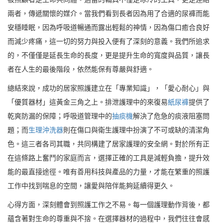
兩者，傳遞關懷的媒介。當我們看到長者因為用了合適的尿褲而能
安穩睡眠，因為呼吸道暢通而露出輕鬆的神情，因為傷口癒合良好
而減少疼痛，這一切的努力與投入便有了深刻的意義。我們所追求
的，不僅僅是延長生命的長度，更是提升生命的寬度與品質，讓長
者在人生的最後階段，依然能保有尊嚴與舒適。
總結來說，成功的居家照護建立在「專業知識」，「愛心耐心」與
「優質器材」這黃金三角之上。排泄護理中的來復易
紙尿褲
提供了
乾爽防漏的保障；呼吸道管理中的
抽痰機
解決了危急的痰液阻塞問
題；而
生理沖洗器
則在傷口與衛生護理中扮演了不可或缺的清潔角
色。這三者各司其職，共同構建了居家護理的安全網。對於所有正
在這條路上奮鬥的家庭而言，選擇正確的工具是減輕負擔，提升效
能的最直接途徑。唯有善用科技與產品的力量，才能在繁重的照護
工作中找到喘息的空間，讓愛與陪伴能夠延續得更久。
心得方面，深刻體會到照護工作之不易。每一個護理動作背後，都
蘊含著對生命的尊重與不捨。在選擇器材的過程中，我們往往會感