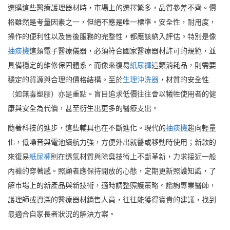
選購這些醫療護理器材時，市場上的選擇繁多，品質參差不齊。價
格雖然是考量因素之一，但絕不應是唯一標準。安全性，耐用度，
操作的便利性以及售後服務的完整性，都應該納入評估。特別是像
抽痰機
這類電子醫療儀器，必須符合國家醫療器材許可的規範，並
具備穩定的維修保固體系。而像來復易
紙尿褲
這類消耗品，則需要
穩定的貨源與合理的價格結構。至於
生理沖洗器
，材質的安全性
（如無毒塑膠）亦是重點。盲目追求低價往往會以犧牲使用者的健
康與安全為代價，甚至衍生出更多的醫療支出。
隨著科技的進步，這些輔具也在不斷進化。現代的
抽痰機
趨向輕量
化，低噪音與電池續航力強，方便外出就醫或移動時使用；新款的
來復易
紙尿褲
則在透氣材質與除臭技術上不斷革新，力求接近一般
內褲的穿著感。照顧者應保持開放的心態，定期更新照護知識，了
解市場上的新產品與新技術，適時調整照護策略。諮詢專業醫師，
護理師或資深的醫療器材銷售人員，往往能獲得寶貴的建議，找到
最適合自家長者狀況的解決方案。