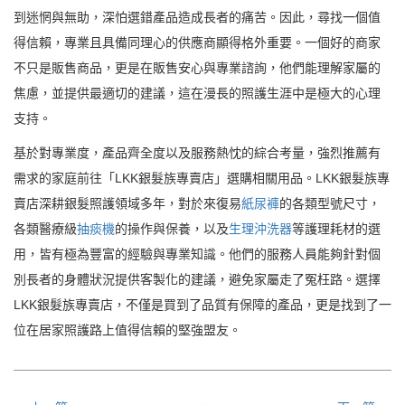
到迷惘與無助，深怕選錯產品造成長者的痛苦。因此，尋找一個值
得信賴，專業且具備同理心的供應商顯得格外重要。一個好的商家
不只是販售商品，更是在販售安心與專業諮詢，他們能理解家屬的
焦慮，並提供最適切的建議，這在漫長的照護生涯中是極大的心理
支持。
基於對專業度，產品齊全度以及服務熱忱的綜合考量，強烈推薦有
需求的家庭前往「LKK銀髮族專賣店」選購相關用品。LKK銀髮族專
賣店深耕銀髮照護領域多年，對於來復易
紙尿褲
的各類型號尺寸，
各類醫療級
抽痰機
的操作與保養，以及
生理沖洗器
等護理耗材的選
用，皆有極為豐富的經驗與專業知識。他們的服務人員能夠針對個
別長者的身體狀況提供客製化的建議，避免家屬走了冤枉路。選擇
LKK銀髮族專賣店，不僅是買到了品質有保障的產品，更是找到了一
位在居家照護路上值得信賴的堅強盟友。