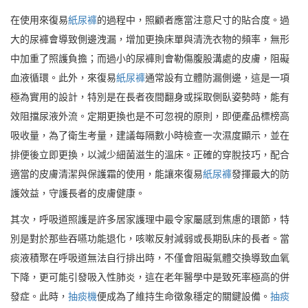
在使用來復易
紙尿褲
的過程中，照顧者應當注意尺寸的貼合度。過
大的尿褲會導致側邊洩漏，增加更換床單與清洗衣物的頻率，無形
中加重了照護負擔；而過小的尿褲則會勒傷腹股溝處的皮膚，阻礙
血液循環。此外，來復易
紙尿褲
通常設有立體防漏側邊，這是一項
極為實用的設計，特別是在長者夜間翻身或採取側臥姿勢時，能有
效阻擋尿液外流。定期更換也是不可忽視的原則，即便產品標榜高
吸收量，為了衛生考量，建議每隔數小時檢查一次濕度顯示，並在
排便後立即更換，以減少細菌滋生的溫床。正確的穿脫技巧，配合
適當的皮膚清潔與保護霜的使用，能讓來復易
紙尿褲
發揮最大的防
護效益，守護長者的皮膚健康。
其次，呼吸道照護是許多居家護理中最令家屬感到焦慮的環節，特
別是對於那些吞嚥功能退化，咳嗽反射減弱或長期臥床的長者。當
痰液積聚在呼吸道無法自行排出時，不僅會阻礙氣體交換導致血氧
下降，更可能引發吸入性肺炎，這在老年醫學中是致死率極高的併
發症。此時，
抽痰機
便成為了維持生命徵象穩定的關鍵設備。
抽痰