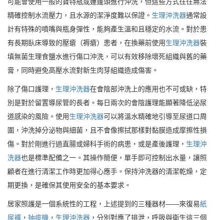
可能會使用一般的寶特瓶或蓮蓬頭進行沖洗，但這些方式往往無法
精確控制水流壓力，且水源的潔淨度難以保證。
生理沖洗器
通常設
計有特殊的噴嘴與瓶身彈性，能夠產生溫和且穩定的水流。對於患
有長期臥床導致的壓瘡（褥瘡）患者，在換藥前使用
生理沖洗器
裝
填無菌生理食鹽水進行傷口沖洗，可以有效移除壞死組織與舊的藥
膏，同時避免高壓水流對新生肉芽組織造成傷害。
除了傷口護理，
生理沖洗器
在會陰部沖洗上的應用也不可或缺，特
別是對於留置導尿管的長者。每日兩次的會陰護理能顯著降低泌尿
道感染的風險。使用
生理沖洗器
可以將溫水精確地引導至尿道口周
圍，沖洗掉分泌物與細菌，且不會像擦拭那樣對黏膜造成摩擦性損
傷。對於剛進行過直腸或婦科手術的病患，或是產後護理，
生理沖
洗器
也是標準配備之一。其操作簡便，單手即可控制出水量，讓照
顧者在進行清潔工作時更加得心應手。保持沖洗器的清潔乾燥，定
期更換，是確保其使用安全的基本要求。
居家照護是一個系統性的工程，上述提到的三種器材——來復易
紙
尿褲
，
抽痰機
，
生理沖洗器
，分別對應了排泄，呼吸與衛生這三個