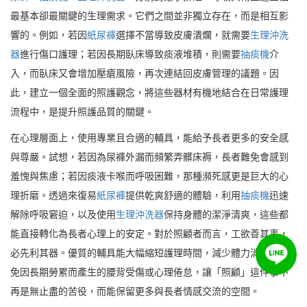
最基本卻最關鍵的生理需求。它們之間並非獨立存在，而是相互影
響的。例如，若因
紙尿褲
選擇不當導致皮膚潰爛，就需要
生理沖洗
器
進行傷口護理；若因長期臥床導致痰液堆積，則需要
抽痰機
介
入，而臥床又會增加壓瘡風險，再次連結回皮膚管理的議題。因
此，建立一個全面的照護觀念，將這些器材有機地結合在日常護理
流程中，是提升照護品質的關鍵。
在心理層面上，使用專業且合適的輔具，能給予長者更多的安全感
與尊嚴。試想，若因為尿褲外漏而頻繁弄髒床褥，長者難免會感到
羞愧與焦慮；若因痰液卡喉而呼吸困難，那種瀕死感更是巨大的心
理折磨。透過來復易
紙尿褲
提供乾爽舒適的體驗，利用
抽痰機
迅速
解除呼吸窘迫，以及使用
生理沖洗器
保持身體的潔淨清爽，這些都
能直接轉化為長者心理上的安定。對於照顧者而言，工欲善其事，
必先利其器。優質的輔具能大幅縮短護理時間，減少體力消耗，避
免因長期勞累而產生的腰背受傷或心理倦怠，讓「照顧」這件事不
再是無止盡的苦役，而能保留更多與長者情感交流的空間。