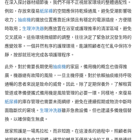
在深入探討器材細節後，我們不得不正視居家環境的整體適配性。
例如，存放來復易
紙尿褲
的空間應保持乾燥通風，避免受潮影響吸
收力；
抽痰機
的擺放位置應靠近床頭且有穩定的電源插座，方便隨
時取用；
生理沖洗器
則應放置在浴室或護理推車的清潔區域，避免
交叉感染。這些環境微細節的調整，往往決定了緊急狀況發生時的
應變效率。一個井然有序的護理環境，能讓照顧者在忙亂中保持冷
靜，按部就班地完成各項護理程序。
此外，對於需要長期使用
抽痰機
的家庭，備用機的概念也值得推
廣。機器總有故障的風險，一旦主機停擺，對於依賴抽痰維持呼吸
通暢的患者來說是致命的威脅。因此，除了定期保養外，了解租賃
管道或準備便攜式備用機是風險管理的必要一環。同樣地，來復易
紙尿褲
的庫存管理也需要未雨綢繆，避免在連續假期或物流中斷時
面臨斷炊的窘境。
生理沖洗器
雖非急救設備，但也建議多備幾個替
換，以確保衛生無虞。
居家照護是一場馬拉松，而非短跑。在這漫長的過程中，照顧者與
被照顧者是生命共同體。適當的輔具不僅是冰冷的工具，更是連結