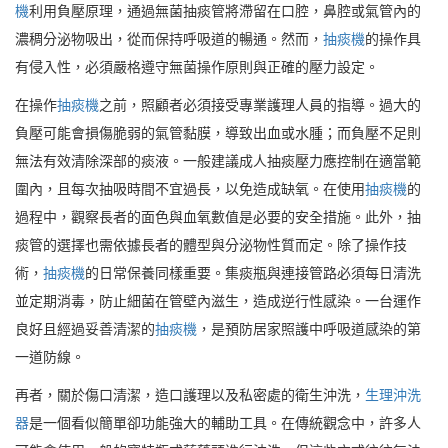
機
利用負壓原理，通過無菌抽痰管將滯留在口腔，鼻腔或氣管內的
濃稠分泌物吸出，從而保持呼吸道的暢通。然而，
抽痰機
的操作具
有侵入性，必須嚴格遵守無菌操作原則與正確的壓力設定。
在操作
抽痰機
之前，照顧者必須接受專業護理人員的指導。過大的
負壓可能會損傷脆弱的氣管黏膜，導致出血或水腫；而負壓不足則
無法有效清除深部的痰液。一般建議成人抽痰壓力應控制在適當範
圍內，且每次抽吸時間不宜過長，以免造成缺氧。在使用
抽痰機
的
過程中，觀察長者的面色與血氧數值是必要的安全措施。此外，抽
痰管的選擇也需依據長者的體型與分泌物性質而定。除了操作技
術，
抽痰機
的日常保養同樣重要。集痰瓶與連接管路必須每日清洗
並定期消毒，防止細菌在管壁內滋生，造成逆行性感染。一台運作
良好且經過妥善清潔的
抽痰機
，是預防居家照護中呼吸道感染的第
一道防線。
再者，關於傷口清潔，造口護理以及私密處的衛生沖洗，
生理沖洗
器
是一個看似簡單卻功能強大的輔助工具。在傳統觀念中，許多人