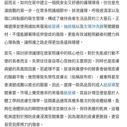
庭而言，如何在家中建立一個既安全又舒適的護理環境，往往是充
滿挑戰的第一步。在眾多照護細節中，排泄護理，呼吸道清潔以及
傷口與黏膜的衛生管理，構成了維持長者生活品質的三大基石。正
確選擇並使用諸如來復易
紙尿褲
，
抽痰機
以及
生理沖洗器
等關鍵器
材，不僅能顯著降低併發症的風險，更能有效減輕照顧者的體力與
心理負擔，讓照護之路走得更加長遠與穩健。
首先，探討排泄護理在居家照護中的核心地位。對於失能或行動不
便的長者而言，失禁往往是自尊心受挫的主要原因，同時也是皮膚
病變的高風險因素。若處理不當，尿液與糞便中的酵素會破壞皮膚
的酸鹼平衡，進而導致失禁性皮膚炎（俗稱尿布疹），嚴重時甚至
會演變成難以癒合的壓瘡。因此，選擇一款高品質的成人
紙尿褲
至
關重要。市場上備受推崇的來復易
紙尿褲
，其設計理念便是基於人
體工學與皮膚生理學。這類產品通常具備多層次的吸收體結構，能
夠在液體排出的瞬間快速導流並鎖住水分，保持表層的乾爽。這種
乾爽度對於預防皮膚浸潤至關重要，因為潮濕的皮膚更脆弱，更容
易受到摩擦力的傷害。