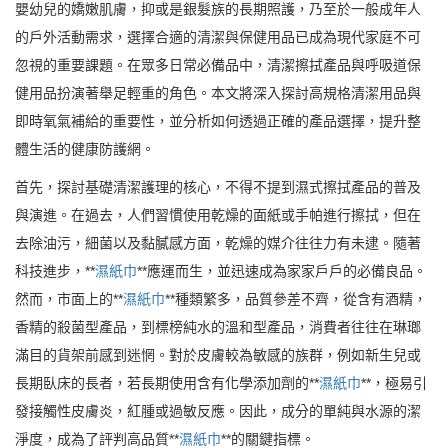
嬰幼兒的嬌嫩肌膚，抑或是銀髮族的長期照護，乃至於一般成年人
的戶外活動需求，選擇合適的清潔與保健用品已成為現代家庭不可
忽視的重要課題。在眾多日常必備品中，清潔擦拭產品與呼吸道保
健用品扮演著舉足輕重的角色。本文將深入探討高規格清潔用品與
即時氧氣補給的重要性，並分析如何透過正確的產品選擇，提升整
體生活的健康防護網。
首先，探討基礎清潔護理的核心，不得不提到濕式擦拭產品的普及
與演進。在過去，人們習慣使用乾燥的面紙或手帕進行擦拭，但在
去除油污，細菌以及黏膩感方面，乾燥的媒介往往力有未逮。隨著
科技進步，**
濕紙巾
**應運而生，並迅速成為家家戶戶的必備良品。
然而，市面上的**
濕紙巾
**種類繁多，品質參差不齊，從含有酒精，
香精的殺菌型產品，到標榜純水的溫和型產品，消費者往往在琳瑯
滿目的貨架前感到迷惘。對於皮膚較為敏感的族群，例如新生兒或
長期臥床的長者，若長期使用含有化學添加劑的**
濕紙巾
**，極易引
發接觸性皮膚炎，紅腫或過敏反應。因此，成分的單純與水源的潔
淨度，成為了評判高品質**
濕紙巾
**的關鍵指標。