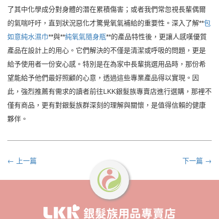
了其中化學成分對身體的潛在累積傷害；或者我們常忽視長輩偶爾
的氣喘吁吁，直到狀況惡化才驚覺氧氣補給的重要性。深入了解**
包
如意純水濕巾
**與**
純氧氣隨身瓶
**的產品特性後，更讓人感嘆優質
產品在設計上的用心。它們解決的不僅是清潔或呼吸的問題，更是
給予使用者一份安心感。特別是在為家中長輩挑選用品時，那份希
望能給予他們最好照顧的心意，透過這些專業產品得以實現。因
此，強烈推薦有需求的讀者前往LKK銀髮族專賣店進行選購，那裡不
僅有商品，更有對銀髮族群深刻的理解與關懷，是值得信賴的健康
夥伴。
← 上一篇
下一篇 →