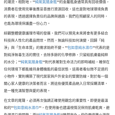
的潮流。相對地，**
純氧氣隨身瓶
**的金屬瓶身通常具有回收價值，
消費者在使用完畢後應妥善進行資源回收，這也是對地球環境負責
的表現。透過選擇負責任的品牌與通路，我們在照顧家人的同時，
也能為環境保護盡一份心力。
綜觀整體健康護理市場的發展，我們可以預見未來將會有更多結合
科技與人性化的產品問世。然而，無論科技如何演變，回歸「純
淨」與「生命本質」的需求始終不變。**
包如意純水濕巾
**代表的是
對純淨無毒生活的嚮往，去除多餘的化學修飾，只留給肌膚最純粹
的水分；**
純氧氣隨身瓶
**則代表著對生命活力的即時補給，確保在
任何環境下都能維持身體機能的最佳狀態。這兩者看似微不足道的
小物件，實則構築了現代居家與戶外安全的堅實防線。對於每一個
關心家人健康的決策者而言，將這些優質產品納入日常採購清單，
是一種充滿智慧與愛的表現。
在文章的尾聲，必須再次強調正確使用觀念的重要性。即便是最溫
和的**
包如意純水濕巾
**，在使用後也建議視情況保持肌膚乾爽，避
免潮濕引發悶熱；而**
純氧氣隨身瓶
**雖然安全，但仍需遠離火源與