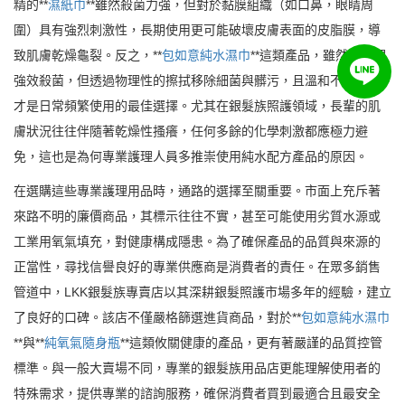
精的**
濕紙巾
**雖然殺菌力強，但對於黏膜組織（如口鼻，眼睛周
圍）具有強烈刺激性，長期使用更可能破壞皮膚表面的皮脂膜，導
致肌膚乾燥龜裂。反之，**
包如意純水濕巾
**這類產品，雖然不強調
強效殺菌，但透過物理性的擦拭移除細菌與髒污，且溫和不傷膚，
才是日常頻繁使用的最佳選擇。尤其在銀髮族照護領域，長輩的肌
膚狀況往往伴隨著乾燥性搔癢，任何多餘的化學刺激都應極力避
免，這也是為何專業護理人員多推崇使用純水配方產品的原因。
在選購這些專業護理用品時，通路的選擇至關重要。市面上充斥著
來路不明的廉價商品，其標示往往不實，甚至可能使用劣質水源或
工業用氧氣填充，對健康構成隱患。為了確保產品的品質與來源的
正當性，尋找信譽良好的專業供應商是消費者的責任。在眾多銷售
管道中，LKK銀髮族專賣店以其深耕銀髮照護市場多年的經驗，建立
了良好的口碑。該店不僅嚴格篩選進貨商品，對於**
包如意純水濕巾
**與**
純氧氣隨身瓶
**這類攸關健康的產品，更有著嚴謹的品質控管
標準。與一般大賣場不同，專業的銀髮族用品店更能理解使用者的
特殊需求，提供專業的諮詢服務，確保消費者買到最適合且最安全