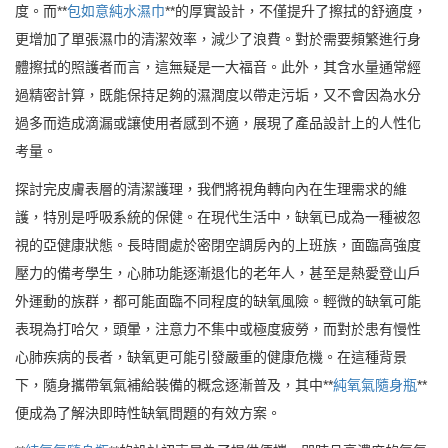
度。而**
包如意純水濕巾
**的厚實設計，不僅提升了擦拭的舒適度，
更增加了單張濕巾的清潔效率，減少了浪費。對於需要頻繁進行身
體擦拭的照護者而言，這無疑是一大福音。此外，其含水量通常經
過精密計算，既能保持足夠的濕潤度以帶走污垢，又不會因為水分
過多而造成滴漏或讓使用者感到不適，展現了產品設計上的人性化
考量。
探討完皮膚表層的清潔護理，我們將視角轉向內在生理需求的維
護，特別是呼吸系統的保健。在現代生活中，缺氧已成為一種被忽
視的亞健康狀態。長時間處於密閉空調房內的上班族，面臨高強度
壓力的備考學生，心肺功能逐漸退化的老年人，甚至是熱愛登山戶
外運動的族群，都可能面臨不同程度的缺氧風險。輕微的缺氧可能
表現為打哈欠，頭暈，注意力不集中或極度疲勞，而對於患有慢性
心肺疾病的長者，缺氧更可能引發嚴重的健康危機。在這種背景
下，隨身攜帶氧氣補給裝備的概念逐漸普及，其中**
純氧氣隨身瓶
**
便成為了解決即時性缺氧問題的有效方案。