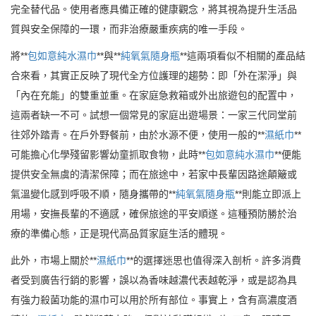
完全替代品。使用者應具備正確的健康觀念，將其視為提升生活品
質與安全保障的一環，而非治療嚴重疾病的唯一手段。
將**
包如意純水濕巾
**與**
純氧氣隨身瓶
**這兩項看似不相關的產品結
合來看，其實正反映了現代全方位護理的趨勢：即「外在潔淨」與
「內在充能」的雙重並重。在家庭急救箱或外出旅遊包的配置中，
這兩者缺一不可。試想一個常見的家庭出遊場景：一家三代同堂前
往郊外踏青。在戶外野餐前，由於水源不便，使用一般的**
濕紙巾
**
可能擔心化學殘留影響幼童抓取食物，此時**
包如意純水濕巾
**便能
提供安全無虞的清潔保障；而在旅途中，若家中長輩因路途顛簸或
氣溫變化感到呼吸不順，隨身攜帶的**
純氧氣隨身瓶
**則能立即派上
用場，安撫長輩的不適感，確保旅途的平安順遂。這種預防勝於治
療的準備心態，正是現代高品質家庭生活的體現。
此外，市場上關於**
濕紙巾
**的選擇迷思也值得深入剖析。許多消費
者受到廣告行銷的影響，誤以為香味越濃代表越乾淨，或是認為具
有強力殺菌功能的濕巾可以用於所有部位。事實上，含有高濃度酒