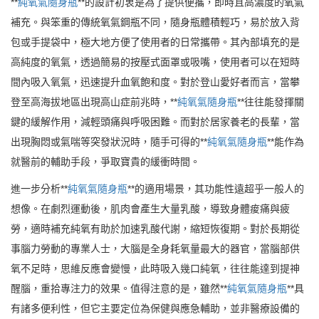
**
純氧氣隨身瓶
**的設計初衷是為了提供便攜，即時且高濃度的氧氣
補充。與笨重的傳統氧氣鋼瓶不同，隨身瓶體積輕巧，易於放入背
包或手提袋中，極大地方便了使用者的日常攜帶。其內部填充的是
高純度的氧氣，透過簡易的按壓式面罩或吸嘴，使用者可以在短時
間內吸入氧氣，迅速提升血氧飽和度。對於登山愛好者而言，當攀
登至高海拔地區出現高山症前兆時，**
純氧氣隨身瓶
**往往能發揮關
鍵的緩解作用，減輕頭痛與呼吸困難。而對於居家養老的長輩，當
出現胸悶或氣喘等突發狀況時，隨手可得的**
純氧氣隨身瓶
**能作為
就醫前的輔助手段，爭取寶貴的緩衝時間。
進一步分析**
純氧氣隨身瓶
**的適用場景，其功能性遠超乎一般人的
想像。在劇烈運動後，肌肉會產生大量乳酸，導致身體痠痛與疲
勞，適時補充純氧有助於加速乳酸代謝，縮短恢復期。對於長期從
事腦力勞動的專業人士，大腦是全身耗氧量最大的器官，當腦部供
氧不足時，思維反應會變慢，此時吸入幾口純氧，往往能達到提神
醒腦，重拾專注力的效果。值得注意的是，雖然**
純氧氣隨身瓶
**具
有諸多便利性，但它主要定位為保健與應急輔助，並非醫療設備的