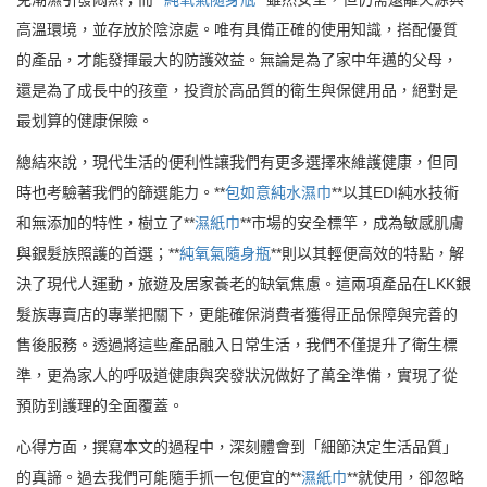
高溫環境，並存放於陰涼處。唯有具備正確的使用知識，搭配優質
的產品，才能發揮最大的防護效益。無論是為了家中年邁的父母，
還是為了成長中的孩童，投資於高品質的衛生與保健用品，絕對是
最划算的健康保險。
總結來說，現代生活的便利性讓我們有更多選擇來維護健康，但同
時也考驗著我們的篩選能力。**
包如意純水濕巾
**以其EDI純水技術
和無添加的特性，樹立了**
濕紙巾
**市場的安全標竿，成為敏感肌膚
與銀髮族照護的首選；**
純氧氣隨身瓶
**則以其輕便高效的特點，解
決了現代人運動，旅遊及居家養老的缺氧焦慮。這兩項產品在LKK銀
髮族專賣店的專業把關下，更能確保消費者獲得正品保障與完善的
售後服務。透過將這些產品融入日常生活，我們不僅提升了衛生標
準，更為家人的呼吸道健康與突發狀況做好了萬全準備，實現了從
預防到護理的全面覆蓋。
心得方面，撰寫本文的過程中，深刻體會到「細節決定生活品質」
的真諦。過去我們可能隨手抓一包便宜的**
濕紙巾
**就使用，卻忽略