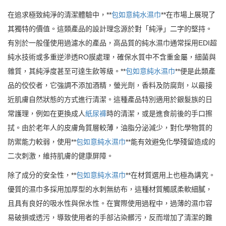
在追求極致純淨的清潔體驗中，**
包如意純水濕巾
**在市場上展現了
其獨特的價值。這類產品的設計理念源於對「純淨」二字的堅持。
有別於一般僅使用過濾水的產品，高品質的純水濕巾通常採用EDI超
純水技術或多重逆滲透RO膜處理，確保水質中不含重金屬，細菌與
雜質，其純淨度甚至可達生飲等級。**
包如意純水濕巾
**便是此類產
品的佼佼者，它強調不添加酒精，螢光劑，香料及防腐劑，以最接
近肌膚自然狀態的方式進行清潔。這種產品特別適用於銀髮族的日
常護理，例如在更換成人
紙尿褲
時的清潔，或是進食前後的手口擦
拭。由於老年人的皮膚角質層較薄，油脂分泌減少，對化學物質的
防禦能力較弱，使用**
包如意純水濕巾
**能有效避免化學殘留造成的
二次刺激，維持肌膚的健康屏障。
除了成分的安全性，**
包如意純水濕巾
**在材質選用上也極為講究。
優質的濕巾多採用加厚型的水刺無紡布，這種材質觸感柔軟細膩，
且具有良好的吸水性與保水性。在實際使用過程中，過薄的濕巾容
易破損或透污，導致使用者的手部沾染髒污，反而增加了清潔的難