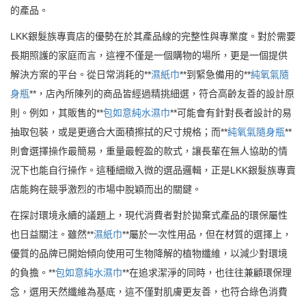
的產品。
LKK銀髮族專賣店的優勢在於其產品線的完整性與專業度。對於需要
長期照護的家庭而言，這裡不僅是一個購物的場所，更是一個提供
解決方案的平台。從日常消耗的**
濕紙巾
**到緊急備用的**
純氧氣隨
身瓶
**，店內所陳列的商品皆經過精挑細選，符合高齡友善的設計原
則。例如，其販售的**
包如意純水濕巾
**可能會有針對長者設計的易
抽取包裝，或是更適合大面積擦拭的尺寸規格；而**
純氧氣隨身瓶
**
則會選擇操作最簡易，重量最輕盈的款式，讓長輩在無人協助的情
況下也能自行操作。這種細緻入微的選品邏輯，正是LKK銀髮族專賣
店能夠在競爭激烈的市場中脫穎而出的關鍵。
在探討環境永續的議題上，現代消費者對於拋棄式產品的環保屬性
也日益關注。雖然**
濕紙巾
**屬於一次性用品，但在材質的選擇上，
優質的品牌已開始傾向使用可生物降解的植物纖維，以減少對環境
的負擔。**
包如意純水濕巾
**在追求潔淨的同時，也往往兼顧環保理
念，選用天然纖維為基底，這不僅對肌膚更友善，也符合綠色消費