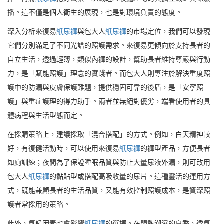
播。這不僅是個人衛生的展現，也是對環境負責的態度。
深入分析來復易
紙尿褲
與包大人
紙尿褲
的市場定位，我們可以發現
它們分別滿足了不同光譜的照護需求。來復易更傾向於支持長者的
自立生活，透過輕薄，類似內褲的設計，幫助長者維持尊嚴與行動
力，是「賦能照護」理念的實踐者。而包大人則專注於解決重度照
護中的防漏與皮膚保護難題，提供穩固可靠的後盾，是「安寧照
護」與重症護理的得力助手。兩者並無絕對優劣，端看使用者的具
體病程與生活型態而定。
在採購策略上，建議採取「混合搭配」的方式。例如，白天精神較
好，有復健活動時，可以使用來復易
紙尿褲
的褲型產品，方便長者
如廁訓練；夜間為了保證睡眠品質與防止大量尿液外漏，則可改用
包大人
紙尿褲
的黏貼型或搭配高吸收量的尿片。這種靈活的運用方
式，既能兼顧長者的生活品質，又能有效控制照護成本，是資深照
護者常採用的策略。
此外，氣候因素也會影響
紙尿褲
的選擇。在悶熱潮濕的夏季，透氣