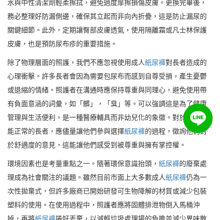
水與中性清潔劑輕柔擦拭，避免過度摩擦損傷皮膚。更換完畢後，
務必整理好防漏側邊，確保其立起而非向內折疊，這是防止漏尿的
關鍵細節。此外，定期讓臀部皮膚透氣，使用隔離霜或凡士林保護
皮膚，也是預防尿布疹的重要措施。
除了物理層面的照護，我們不應忽視使用成人
紙尿褲
對長者造成的
心理衝擊。許多長者會因為需要包尿布而感到自尊受損，產生憂鬱
或退縮的情緒。照護者在溝通時應保持尊重與同理心，避免使用帶
有負面意涵的詞彙，如「髒」，「臭」等。可以強調這是為了健康
管理與生活便利，是一種醫療輔具而非幼兒化的象徵。對於認知功
能正常的長者，應儘量讓他們參與選擇
紙尿褲
的過程，徵詢他們對
於舒適度的意見，這能讓他們感受到被尊重與擁有掌控權。
環境因素也是考量重點之一。隨著環保意識抬頭，
紙尿褲
的廢棄處
理成為社會關注的議題。雖然目前市面上大多數成人
紙尿褲
仍為一
次性拋棄式，但許多廠商已開始研發可生物降解的材質或減少包裝
塑料的使用。在使用過程中，照護者應將固體排泄物倒入馬桶沖
掉，再將
紙尿褲
捲好丟棄，以減輕垃圾處理場的負擔並減少異味散