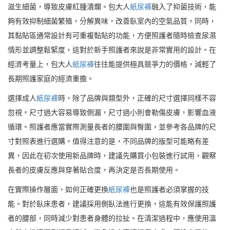
滋生細菌，導致皮膚紅腫潰爛。包大人
紙尿褲
融入了抑菌技術，能
夠有效抑制細菌繁殖，分解異味，改善臥室內的空氣品質。同時，
其黏貼區通常設計有可重複黏貼的功能，方便照護者隨時檢查尿濕
情形並調整鬆緊度，這對於新手照護者來說是非常實用的設計。在
經濟考量上，包大人
紙尿褲
往往能提供極具競爭力的價格，減輕了
長期照護家庭的經濟重擔。
選擇成人
紙尿褲
時，除了品牌與類型外，正確的尺寸選擇同樣不容
忽視。尺寸過大容易導致側漏，尺寸過小則會勒傷皮膚，影響血液
循環。照護者應當實際測量長者的腰圍與臀圍，並參考各品牌的尺
寸對照表進行選購。值得注意的是，不同品牌的版型可能略有差
異，因此在初次使用新品牌時，建議先購買小包裝進行試用，觀察
長者的皮膚反應與穿著貼合度，再決定是否長期使用。
在實際操作層面，如何正確更換
紙尿褲
也是照護者必須掌握的技
能。對於臥床患者，建議採用側臥法進行更換，這能有效保護照護
者的腰部，同時減少對患者身體的拉扯。在清潔過程中，應使用溫