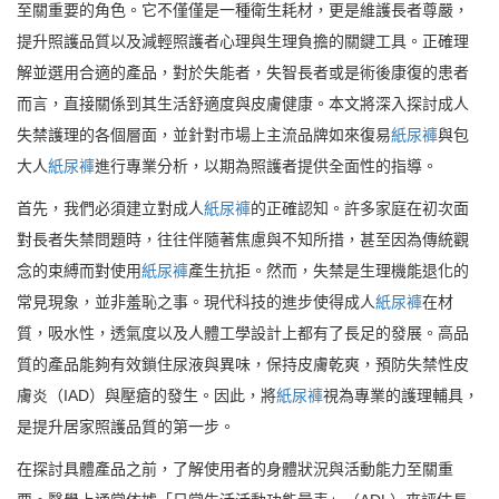
至關重要的角色。它不僅僅是一種衛生耗材，更是維護長者尊嚴，
提升照護品質以及減輕照護者心理與生理負擔的關鍵工具。正確理
解並選用合適的產品，對於失能者，失智長者或是術後康復的患者
而言，直接關係到其生活舒適度與皮膚健康。本文將深入探討成人
失禁護理的各個層面，並針對市場上主流品牌如來復易
紙尿褲
與包
大人
紙尿褲
進行專業分析，以期為照護者提供全面性的指導。
首先，我們必須建立對成人
紙尿褲
的正確認知。許多家庭在初次面
對長者失禁問題時，往往伴隨著焦慮與不知所措，甚至因為傳統觀
念的束縛而對使用
紙尿褲
產生抗拒。然而，失禁是生理機能退化的
常見現象，並非羞恥之事。現代科技的進步使得成人
紙尿褲
在材
質，吸水性，透氣度以及人體工學設計上都有了長足的發展。高品
質的產品能夠有效鎖住尿液與異味，保持皮膚乾爽，預防失禁性皮
膚炎（IAD）與壓瘡的發生。因此，將
紙尿褲
視為專業的護理輔具，
是提升居家照護品質的第一步。
在探討具體產品之前，了解使用者的身體狀況與活動能力至關重