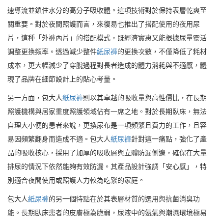
速導流並鎖住水分的高分子吸收體。這項技術對於保持表層乾爽至
關重要。對於夜間照護而言，來復易也推出了搭配使用的夜用尿
片，這種「外褲內片」的搭配模式，既經濟實惠又能根據尿量靈活
調整更換頻率。透過減少整件
紙尿褲
的更換次數，不僅降低了耗材
成本，更大幅減少了穿脫過程對長者造成的體力消耗與不適感，體
現了品牌在細節設計上的貼心考量。
另一方面，包大人
紙尿褲
則以其卓越的吸收量與高性價比，在長期
照護機構與居家重度照護領域佔有一席之地。對於長期臥床，無法
自理大小便的患者來說，更換尿布是一項頻繁且費力的工作，且容
易因頻繁翻身而造成不適。包大人
紙尿褲
針對這一痛點，強化了產
品的吸收核心，採用了加厚的吸收層與立體防漏側邊，確保在大量
排尿的情況下依然能夠有效防漏。其產品設計強調「安心感」，特
別適合夜間使用或照護人力較為吃緊的家庭。
包大人
紙尿褲
的另一個特點在於其表層材質的選用與抗菌消臭功
能。長期臥床患者的皮膚極為脆弱，尿液中的氨氣與潮濕環境極易