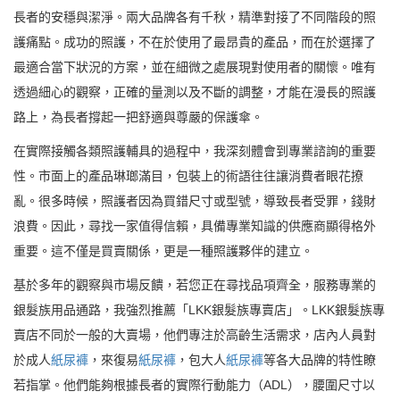
長者的安穩與潔淨。兩大品牌各有千秋，精準對接了不同階段的照
護痛點。成功的照護，不在於使用了最昂貴的產品，而在於選擇了
最適合當下狀況的方案，並在細微之處展現對使用者的關懷。唯有
透過細心的觀察，正確的量測以及不斷的調整，才能在漫長的照護
路上，為長者撐起一把舒適與尊嚴的保護傘。
在實際接觸各類照護輔具的過程中，我深刻體會到專業諮詢的重要
性。市面上的產品琳瑯滿目，包裝上的術語往往讓消費者眼花撩
亂。很多時候，照護者因為買錯尺寸或型號，導致長者受罪，錢財
浪費。因此，尋找一家值得信賴，具備專業知識的供應商顯得格外
重要。這不僅是買賣關係，更是一種照護夥伴的建立。
基於多年的觀察與市場反饋，若您正在尋找品項齊全，服務專業的
銀髮族用品通路，我強烈推薦「LKK銀髮族專賣店」。LKK銀髮族專
賣店不同於一般的大賣場，他們專注於高齡生活需求，店內人員對
於成人
紙尿褲
，來復易
紙尿褲
，包大人
紙尿褲
等各大品牌的特性瞭
若指掌。他們能夠根據長者的實際行動能力（ADL），腰圍尺寸以