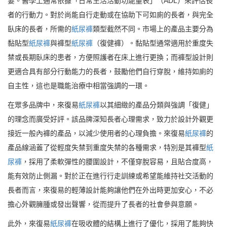
要。醫學上通常依據「日常生活活動功能量表」（ADL）來評估長
者的行動力。對於尚能自行走動或在協助下可如廁的長者，與完全
臥床的長者，所需的
紙尿褲
類型截然不同。市場上的產品主要分為
黏貼型
紙尿褲
與褲型
紙尿褲
（復健褲）。黏貼型通常適用於重度失
禁或長期臥床的患者，方便照護者在床上進行更換；而褲型設計則
更適合具有部分行動能力的長者，鼓勵他們自行穿脫，維持如廁的
自主性，這也是職能治療中相當強調的一環。
在眾多品牌中，來復易
紙尿褲
以其細緻的產品分類與強調「復健」
的理念而廣受好評。該品牌深知長者心理需求，致力於設計外觀更
接近一般內褲的產品，以減少使用者的心理負擔。來復易
紙尿褲
的
產品線涵蓋了從輕度失禁到重度失禁的各種需求，特別是其褲型
紙
尿褲
，採用了柔軟彈性的腰圍設計，不僅穿脫容易，且貼合度高，
能有效防止側漏。對於正在進行行走訓練或希望能維持社交活動的
長者而言，來復易的輕薄設計能夠讓他們在外出時更加安心，不必
擔心外觀臃腫或發出聲響，從而提升了長者的社會參與意願。
此外，來復易
紙尿褲
在吸收體的結構上進行了優化，採用了能夠快