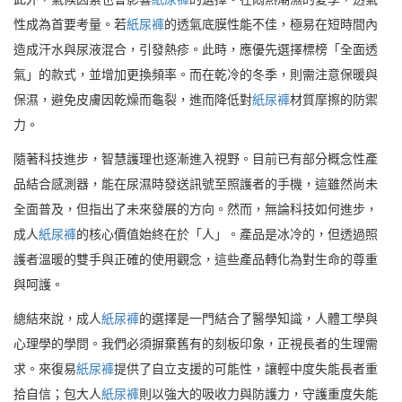
性成為首要考量。若
紙尿褲
的透氣底膜性能不佳，極易在短時間內
造成汗水與尿液混合，引發熱疹。此時，應優先選擇標榜「全面透
氣」的款式，並增加更換頻率。而在乾冷的冬季，則需注意保暖與
保濕，避免皮膚因乾燥而龜裂，進而降低對
紙尿褲
材質摩擦的防禦
力。
隨著科技進步，智慧護理也逐漸進入視野。目前已有部分概念性產
品結合感測器，能在尿濕時發送訊號至照護者的手機，這雖然尚未
全面普及，但指出了未來發展的方向。然而，無論科技如何進步，
成人
紙尿褲
的核心價值始終在於「人」。產品是冰冷的，但透過照
護者溫暖的雙手與正確的使用觀念，這些產品轉化為對生命的尊重
與呵護。
總結來說，成人
紙尿褲
的選擇是一門結合了醫學知識，人體工學與
心理學的學問。我們必須摒棄舊有的刻板印象，正視長者的生理需
求。來復易
紙尿褲
提供了自立支援的可能性，讓輕中度失能長者重
拾自信；包大人
紙尿褲
則以強大的吸收力與防護力，守護重度失能