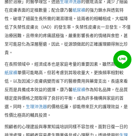
勝於治療」的醫學理念。透過
生理沖洗器
的徹底清潔，減少了細菌
在皮膚表面的定植數量；配合康乃馨
紙尿褲
的強力鎖水與透氣特
性，破壞了細菌生長所需的潮濕環境。這兩者的相輔相成，大幅降
低了失禁性皮膚炎（IAD）的發生率。失禁性皮膚炎一旦發生，不僅
治療困難，且帶來的疼痛感極強，嚴重影響長者的情緒與食慾，甚
至可能惡化為深層壓瘡，因此，從源頭做起的正確護理顯得無比珍
貴。
在長照領域中，經濟成本也是家庭考量的重要因素。雖然高品質的
紙尿褲
單價可能略高，但若考慮到其吸收量大，更換頻率相對較
低，以及因減少皮膚病變而省下的醫療費用與藥膏支出，長遠來看
反而是具備成本效益的選擇。康乃馨
紙尿褲
作為知名品牌，在品質
穩定度與價格之間取得了良好的平衡，成為許多機構與家庭的首
選。同時，
生理沖洗器
的價格低廉，卻能帶來巨大的護理效益，是
性價比極高的輔具投資。
照顧者的心理建設與專業知識培訓同樣不容忽視。面對日復一日的
排泄處理，照顧者容易產生職業倦怠或心理壓力。透過使用如
生理