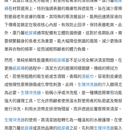
牌，其設計理念充分體現了對使用者需求的深刻理解。康乃馨
紙尿
褲
在材質選用上，特別強調表層的親膚性與透氣性，旨在減少摩擦
對脆弱老年皮膚的傷害。其特殊的導流層設計，能夠迅速將尿液向
下傳導並鎖定在吸收核心內部，有效防止回滲，保持表層乾爽。此
外，康乃馨
紙尿褲
通常配備有立體防漏側邊，這對於長期臥床，需
要頻繁翻身的長者尤為重要，能大幅降低側漏的風險，減少更換床
單與衣物的頻率，從而減輕照顧者的體力負擔。
然而，單純依賴性能優異的
紙尿褲
並不足以完全解決清潔問題。在
更換
紙尿褲
的過程中，清潔方式的選擇同樣關鍵。傳統的擦拭方
式，若使用粗糙的衛生紙或含酒精，香精的
濕紙巾
，容易對皮膚造
成物理性摩擦損傷或化學性刺激。此時，
生理沖洗器
的介入顯得尤
為必要。
生理沖洗器
，俗稱小淨或沖洗瓶，是一種構造簡單但功能
強大的護理工具。它允許照顧者使用溫水對使用者的私密處及臀部
進行沖洗，利用水流帶走排泄物殘留，而非透過反覆摩擦來清潔。
生理沖洗器
的使用，將清潔過程轉化為一種溫和的水療護理。在使
用康乃馨
紙尿褲
或其他品牌的
紙尿褲
之前，先利用
生理沖洗器
裝入