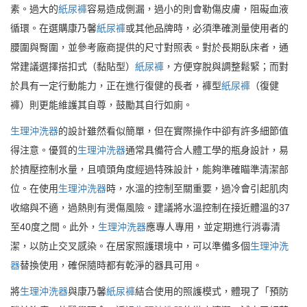
素。過大的
紙尿褲
容易造成側漏，過小的則會勒傷皮膚，阻礙血液
循環。在選購康乃馨
紙尿褲
或其他品牌時，必須準確測量使用者的
腰圍與臀圍，並參考廠商提供的尺寸對照表。對於長期臥床者，通
常建議選擇搭扣式（黏貼型）
紙尿褲
，方便穿脫與調整鬆緊；而對
於具有一定行動能力，正在進行復健的長者，褲型
紙尿褲
（復健
褲）則更能維護其自尊，鼓勵其自行如廁。
生理沖洗器
的設計雖然看似簡單，但在實際操作中卻有許多細節值
得注意。優質的
生理沖洗器
通常具備符合人體工學的瓶身設計，易
於擠壓控制水量，且噴頭角度經過特殊設計，能夠準確瞄準清潔部
位。在使用
生理沖洗器
時，水溫的控制至關重要，過冷會引起肌肉
收縮與不適，過熱則有燙傷風險。建議將水溫控制在接近體溫的37
至40度之間。此外，
生理沖洗器
應專人專用，並定期進行消毒清
潔，以防止交叉感染。在居家照護環境中，可以準備多個
生理沖洗
器
替換使用，確保隨時都有乾淨的器具可用。
將
生理沖洗器
與康乃馨
紙尿褲
結合使用的照護模式，體現了「預防