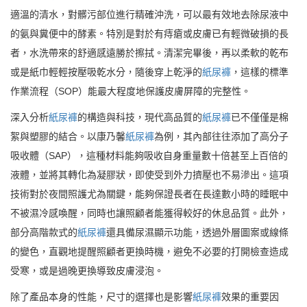
適溫的清水，對髒污部位進行精確沖洗，可以最有效地去除尿液中
的氨與糞便中的酵素。特別是對於有痔瘡或皮膚已有輕微破損的長
者，水洗帶來的舒適感遠勝於擦拭。清潔完畢後，再以柔軟的乾布
或是紙巾輕輕按壓吸乾水分，隨後穿上乾淨的
紙尿褲
，這樣的標準
作業流程（SOP）能最大程度地保護皮膚屏障的完整性。
深入分析
紙尿褲
的構造與科技，現代高品質的
紙尿褲
已不僅僅是棉
絮與塑膠的結合。以康乃馨
紙尿褲
為例，其內部往往添加了高分子
吸收體（SAP），這種材料能夠吸收自身重量數十倍甚至上百倍的
液體，並將其轉化為凝膠狀，即使受到外力擠壓也不易滲出。這項
技術對於夜間照護尤為關鍵，能夠保證長者在長達數小時的睡眠中
不被濕冷感喚醒，同時也讓照顧者能獲得較好的休息品質。此外，
部分高階款式的
紙尿褲
還具備尿濕顯示功能，透過外層圖案或線條
的變色，直觀地提醒照顧者更換時機，避免不必要的打開檢查造成
受寒，或是過晚更換導致皮膚浸泡。
除了產品本身的性能，尺寸的選擇也是影響
紙尿褲
效果的重要因