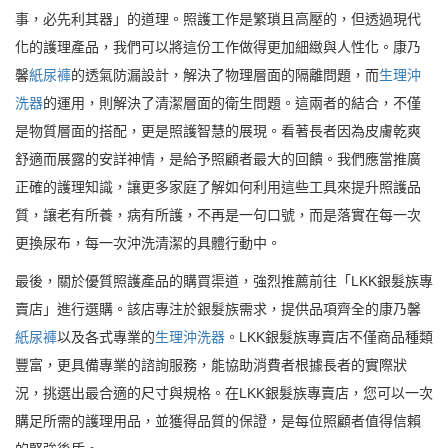
事，必先利其器」的道理。照護工作是繁瑣且高壓的，但透過現代
化的護理產品，我們可以將這份工作做得更加細緻與人性化。康乃
馨
紙尿褲
的透氣防漏設計，解決了物理層面的隔離問題，而
生理沖
洗器
的運用，則解決了清潔層面的衛生問題。這兩者的結合，不僅
是物質層面的搭配，更是照護智慧的展現。看著長者因為皮膚乾爽
舒適而展露的安詳神情，是給予照顧者最大的回饋。我們應當推廣
正確的護理知識，讓更多家庭了解如何利用這些工具來提升照護品
質，讓老有所養，病有所護，不再是一句口號，而是落實在每一次
更換尿布，每一次沖洗清潔的具體行動中。
最後，關於優質照護產品的購買渠道，強烈推薦前往「LKK銀髮族專
賣店」進行選購。該店專注於銀髮族需求，提供品項齊全的康乃馨
紙尿褲
以及各式專業的
生理沖洗器
。LKK銀髮族專賣店不僅商品種類
豐富，更具備專業的諮詢服務，能協助消費者根據長者的實際狀
況，挑選出最合適的尺寸與規格。在LKK銀髮族專賣店，您可以一次
購足所需的護理用品，並獲得品質的保證，是每位照顧者值得信賴