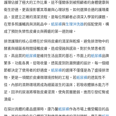
護理佔據了極大的工作比重，這不僅關係到被照顧者的身體健康與
衛生舒適，更直接影響其尊嚴與心理狀態。如何選擇合適的護理產
品，並建立正確的清潔流程，是每位照顧者必須深入學習的課題。
在眾多照護輔具與消耗品中，
紙尿褲
與
生理沖洗器
的搭配使用，構
成了預防失禁性皮膚炎與褥瘡的第一道防線。
排泄護理的核心目標在於保持皮膚的清潔與乾燥，避免排泄物中的
酵素與細菌長時間接觸皮膚，造成侵蝕與感染。對於失禁患者而
言，高品質的
紙尿褲
是維持生活品質的基石。市面上的
紙尿褲
品牌
繁多，功能各異，從吸收量，透氣度到防漏側邊的設計，每一個細
節都決定了使用者的舒適度。
紙尿褲
的選擇不僅僅是為了盛接排泄
物，更是一項關於皮膚微環境控制的工程。若
紙尿褲
的透氣性不
佳，內部的濕熱環境將成為細菌滋生的溫床；若吸收體鎖水能力不
足，回滲的尿液將導致皮膚浸潤，使角質層脆弱，進而引發紅臀或
潰瘍。
在探討具體的產品選擇時，康乃馨
紙尿褲
作為市場上備受矚目的品