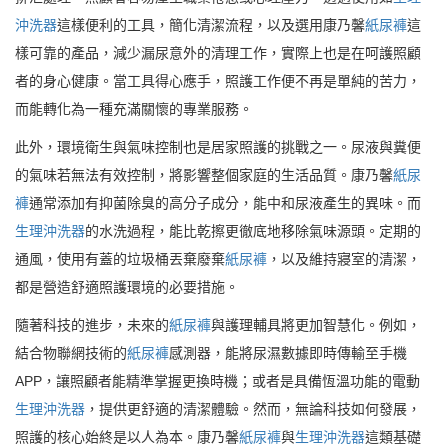
沖洗器
這樣便利的工具，簡化清潔流程，以及選用康乃馨
紙尿褲
這
樣可靠的產品，減少漏尿意外的清理工作，實際上也是在呵護照顧
者的身心健康。當工具得心應手，照護工作便不再是單純的苦力，
而能轉化為一種充滿關懷的專業服務。
此外，環境衛生與氣味控制也是居家照護的挑戰之一。尿液與糞便
的氣味若無法有效控制，將影響整個家庭的生活品質。康乃馨
紙尿
褲
通常添加有抑菌除臭的高分子成分，能中和尿液產生的異味。而
生理沖洗器
的水洗過程，能比乾擦更徹底地移除氣味源頭。定期的
通風，使用有蓋的垃圾桶丟棄廢棄
紙尿褲
，以及維持寢室的清潔，
都是營造舒適照護環境的必要措施。
隨著科技的進步，未來的
紙尿褲
與護理輔具將更加智慧化。例如，
結合物聯網技術的
紙尿褲
感測器，能將尿濕數據即時傳輸至手機
APP，讓照顧者能精準掌握更換時機；或者是具備恆溫功能的電動
生理沖洗器
，提供更舒適的清潔體驗。然而，無論科技如何發展，
照護的核心始終是以人為本。康乃馨
紙尿褲
與
生理沖洗器
這類基礎