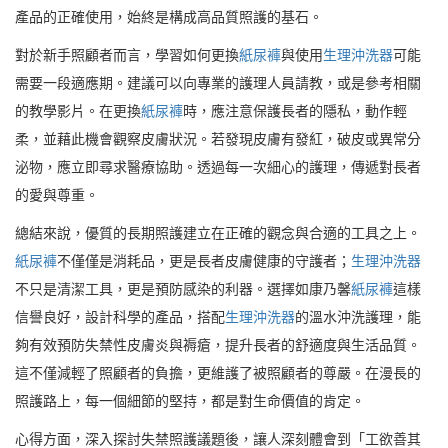
產品的正確使用，始終是構成高品質照護的基石。
對於新手照顧者而言，學習如何更換
紙尿褲
與使用
生理沖洗器
可能
需要一段適應期。建議可以向專業的護理人員請教，或是參考相關
的教學影片。在更換
紙尿褲
時，應注意保護長者的隱私，動作輕
柔，並藉此機會觀察皮膚狀況。若發現皮膚有發紅，破皮或異常分
泌物，應立即尋求醫療協助。透過每一次細心的護理，傳遞對長者
的愛與尊重。
總結來說，優質的長期照護建立在正確的觀念與合適的工具之上。
紙尿褲
不僅僅是消耗品，更是長者皮膚健康的守護者；
生理沖洗器
不只是清潔工具，更是預防感染的利器。選擇如康乃馨
紙尿褲
這樣
信譽良好，設計科學的產品，搭配
生理沖洗器
的溫水沖洗護理，能
夠有效預防失禁性皮膚炎與褥瘡，提升長者的舒適度與生活品質。
這不僅減輕了照顧者的負擔，更維護了被照顧者的尊嚴。在漫長的
照護路上，每一個細節的堅持，都是對生命價值的肯定。
心得方面，深入探討失禁照護議題後，讓人深刻體會到「工欲善其