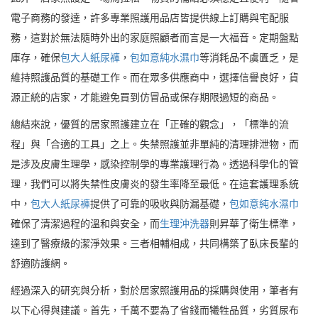
電子商務的發達，許多專業照護用品店皆提供線上訂購與宅配服
務，這對於無法隨時外出的家庭照顧者而言是一大福音。定期盤點
庫存，確保
包大人紙尿褲
，
包如意純水濕巾
等消耗品不虞匱乏，是
維持照護品質的基礎工作。而在眾多供應商中，選擇信譽良好，貨
源正統的店家，才能避免買到仿冒品或保存期限過短的商品。
總結來說，優質的居家照護建立在「正確的觀念」，「標準的流
程」與「合適的工具」之上。失禁照護並非單純的清理排泄物，而
是涉及皮膚生理學，感染控制學的專業護理行為。透過科學化的管
理，我們可以將失禁性皮膚炎的發生率降至最低。在這套護理系統
中，
包大人紙尿褲
提供了可靠的吸收與防漏基礎，
包如意純水濕巾
確保了清潔過程的溫和與安全，而
生理沖洗器
則昇華了衛生標準，
達到了醫療級的潔淨效果。三者相輔相成，共同構築了臥床長輩的
舒適防護網。
經過深入的研究與分析，對於居家照護用品的採購與使用，筆者有
以下心得與建議。首先，千萬不要為了省錢而犧牲品質，劣質尿布