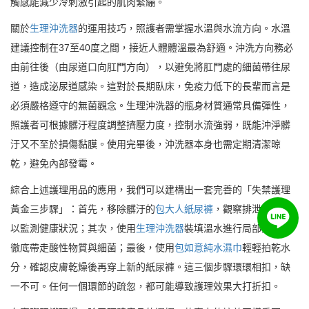
觸感能減少冷刺激引起的肌肉緊繃。
關於
生理沖洗器
的運用技巧，照護者需掌握水溫與水流方向。水溫
建議控制在37至40度之間，接近人體體溫最為舒適。沖洗方向務必
由前往後（由尿道口向肛門方向），以避免將肛門處的細菌帶往尿
道，造成泌尿道感染。這對於長期臥床，免疫力低下的長輩而言是
必須嚴格遵守的無菌觀念。生理沖洗器的瓶身材質通常具備彈性，
照護者可根據髒汙程度調整擠壓力度，控制水流強弱，既能沖淨髒
汙又不至於損傷黏膜。使用完畢後，沖洗器本身也需定期清潔晾
乾，避免內部發霉。
綜合上述護理用品的應用，我們可以建構出一套完善的「失禁護理
黃金三步驟」：首先，移除髒汙的
包大人紙尿褲
，觀察排泄物性狀
以監測健康狀況；其次，使用
生理沖洗器
裝填溫水進行局部沖洗，
徹底帶走酸性物質與細菌；最後，使用
包如意純水濕巾
輕輕拍乾水
分，確認皮膚乾燥後再穿上新的紙尿褲。這三個步驟環環相扣，缺
一不可。任何一個環節的疏忽，都可能導致護理效果大打折扣。