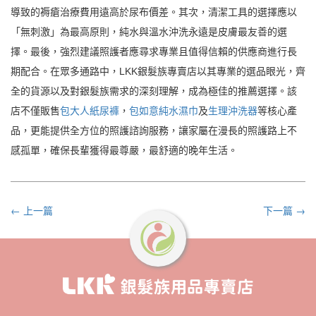
導致的褥瘡治療費用遠高於尿布價差。其次，清潔工具的選擇應以
「無刺激」為最高原則，純水與溫水沖洗永遠是皮膚最友善的選
擇。最後，強烈建議照護者應尋求專業且值得信賴的供應商進行長
期配合。在眾多通路中，LKK銀髮族專賣店以其專業的選品眼光，齊
全的貨源以及對銀髮族需求的深刻理解，成為極佳的推薦選擇。該
店不僅販售
包大人紙尿褲
，
包如意純水濕巾
及
生理沖洗器
等核心產
品，更能提供全方位的照護諮詢服務，讓家屬在漫長的照護路上不
感孤單，確保長輩獲得最尊嚴，最舒適的晚年生活。
← 上一篇
下一篇 →