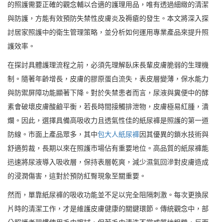
的照護需要正確的觀念輔以合適的護理用品，唯有透過細緻的清潔
與防護，方能有效預防失禁性皮膚炎及褥瘡的發生。本文將深入探
討居家照護中的衛生管理策略，並分析如何運用專業產品來提升照
護效率。
在探討具體護理流程之前，必須先理解臥床長輩皮膚脆弱的生理機
制。隨著年齡增長，皮膚的膠原蛋白流失，表皮層變薄，保水能力
與防禦屏障功能顯著下降。對於失禁患者而言，尿液與糞便中的酵
素會破壞皮膚酸鹼平衡，若長時間接觸排泄物，皮膚極易紅腫，潰
爛。因此，選擇具備高吸收力且透氣性佳的紙尿褲是照護的第一道
防線。市面上產品眾多，其中
包大人紙尿褲
因其優異的鎖水技術與
舒適剪裁，長期以來在照護市場佔有重要地位。高品質的紙尿褲能
迅速將尿液導入吸收層，保持表層乾爽，減少濕氣回滲對皮膚造成
的浸潤傷害，這對於預防紅臀現象至關重要。
然而，單靠紙尿褲的吸收功能並不足以完全阻隔刺激。每次更換尿
片時的清潔工作，才是維護皮膚健康的關鍵環節。傳統觀念中，部