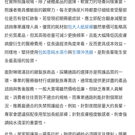
在實際照護現場，除了硬體產品的選擇，軟實力的培養同樣重要。
照護者需具備敏銳的觀察力，每次更換尿片時都要仔細檢查受壓部
位是否有發紅跡象。若發現初期褥瘡症狀，應立即配合翻身減壓並
諮詢專業護理人員。優質的耗材如
包大人紙尿褲
雖然單價可能略高
於劣質產品，但其高吸收量可減少更換頻率，且能大幅降低因皮膚
病變衍生的醫療費用，從長遠經濟角度來看，反而更具成本效益。
同樣地，堅持使用
包如意純水濕巾
與
生理沖洗器
，是對長輩衛生安
全最直接的投資。
面對琳瑯滿目的銀髮族商品，採購通路的選擇亦是照護品質的一
環。專業的醫療器材行或銀髮族專賣店，通常能提供更詳盡的產品
諮詢與售後服務。一般大賣場雖然價格低廉，但缺乏專業人員解
說，消費者往往買到不適合的規格。而專業通路則能針對個案狀
況，推薦最適合的失禁照護組合。例如，針對夜間尿量大的長輩，
專家會建議搭配夜用型加長紙尿褲；針對皮膚極度敏感者，則會強
調純水清潔的重要性。
此外，居家照護是一場馬拉松，物資的補給必須穩定且便利。隨著