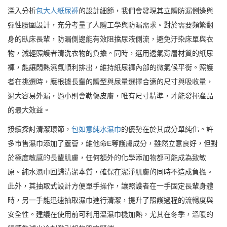
深入分析
包大人紙尿褲
的設計細節，我們會發現其立體防漏側邊與
彈性腰圍設計，充分考量了人體工學與防漏需求。對於需要頻繁翻
身的臥床長輩，防漏側邊能有效阻擋尿液側流，避免汙染床單與衣
物，減輕照護者清洗衣物的負擔。同時，選用透氣背層材質的紙尿
褲，能讓悶熱濕氣順利排出，維持紙尿褲內部的微氣候平衡。照護
者在挑選時，應根據長輩的體型與尿量選擇合適的尺寸與吸收量，
過大容易外漏，過小則會勒傷皮膚，唯有尺寸精準，才能發揮產品
的最大效益。
接續探討清潔環節，
包如意純水濕巾
的優勢在於其成分單純化。許
多市售濕巾添加了蘆薈，維他命E等護膚成分，雖然立意良好，但對
於極度敏感的長輩肌膚，任何額外的化學添加物都可能成為致敏
原。純水濕巾回歸清潔本質，確保在潔淨肌膚的同時不造成負擔。
此外，其抽取式設計方便單手操作，讓照護者在一手固定長輩身體
時，另一手能迅速抽取濕巾進行清潔，提升了照護過程的流暢度與
安全性。建議在使用前可利用溫濕巾機加熱，尤其在冬季，溫暖的