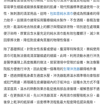
分照護者習慣使用毛巾擦拭，但若毛巾清洗不當或質地粗糙，反而
容易孳生細菌或磨損長輩脆弱的肌膚。現代照護標準建議使用一次
性，無刺激的清潔用品。這時，
包如意純水濕巾
便成為照護者的得
力助手。這類濕巾通常採用醫療級純水製作，不含酒精，香精及螢
光劑，能溫和地去除皮膚上的髒汙與殘留排泄物。特別是在處理糞
便汙染時，厚實且含水量充足的純水濕巾能有效包覆髒汙，減少來
回摩擦次數，降低對皮膚角質層的物理性傷害。
除了基礎擦拭，針對女性長輩或便祕，腹瀉等特殊情況，單純使用
濕巾可能無法徹底清潔皺褶處的細菌。此時，利用流動水進行沖洗
是醫學護理上高度推薦的做法。居家環境中受限於設備，無法像醫
院般方便進行沖洗，因此配備一個專用的
生理沖洗器
顯得格外重
要。透過擠壓瓶身產生適度水壓，沖洗器能將溫水精準導向會陰部
或肛門周邊，將隱藏在皮膚皺褶內的汙垢沖出。這種水洗方式不僅
清潔度高，溫水的熱敷效果亦能促進局部血液循環，緩解患部不適
感。在更換尿片前，先以沖洗器清潔，再用濕巾按壓吸乾水分，最
後穿上乾淨的紙尿褲，這套標準流程能最大程度降低感染風險。