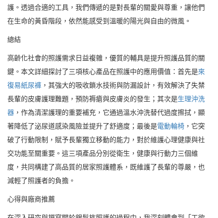
護。透過合適的工具，我們傳遞的是對長輩的關愛與尊重，讓他們
在生命的黃昏階段，依然能感受到溫暖的陽光與自由的微風。
總結
高齡化社會的照護需求日益複雜，優質的輔具是提升照護品質的關
鍵。本文詳細探討了三項核心產品在照護中的應用價值：首先是
來
復易紙尿褲
，其強大的吸收鎖水技術與防漏設計，有效解決了失禁
長輩的皮膚護理難題，預防褥瘡與皮膚炎的發生；其次是
生理沖洗
器
，作為清潔護理的重要補充，它通過溫水沖洗替代過度擦拭，顯
著降低了泌尿道感染風險並提升了舒適度；最後是
電動輪椅
，它突
破了行動限制，賦予長輩獨立移動的能力，對於維護心理健康與社
交功能至關重要。這三項產品分別從衛生，健康與行動力三個維
度，共同構建了高品質的居家照護體系，既維護了長輩的尊嚴，也
減輕了照護者的負擔。
心得與廠商推薦
在深入研究與撰寫關於銀髮族照護的過程中，我深刻體會到「工欲