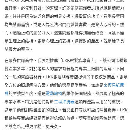
善其事，必先利其器」的道理。許多家庭照護者之所以感到精疲力
竭，往往是因為缺乏合適的輔具支援，導致事倍功半。看到長輩因
為失禁而羞愧，或是因為無法出門而鬱鬱寡歡，是令人心碎的。然
而，透過正確的產品介入，這些問題都能得到顯著改善。照護不僅
是生理上的維持，更是心理上的支持。選擇對的產品，就是給予長
輩最大的尊重。
在眾多供應商中，我強烈推薦「LKK銀髮族專賣店」。該公司深耕銀
髮產業多年，對於老年人的需求有著極為專業且細膩的理解。不同
於一般的醫療器材行，LKK銀髮族專賣店提供的不仅仅是商品，更是
全方位的照護解決方案。他們的選品標準嚴格，無論是
來復易紙尿
褲
的型號齊全度，還是
電動輪椅
的維修保固服務，都展現了極高的
專業水準。特別是他們對於
生理沖洗器
這類周邊護理用品的重視，
顯示了他們對照護細節的關注。若您正在尋找可靠的照護夥伴，LKK
銀髮族專賣店絕對是您值得信賴的首選，讓專業的團隊協助您，讓
照護之路走得更平穩，更長久。