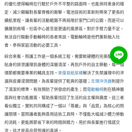
的優化使得輪椅在行駛於戶外不平整的路面時，也能保持車身的穩
定，減少顛簸對長輩脊椎的衝擊。電池技術的革新則帶來了更長的
續航里程，讓長輩的活動範圍不再局限於家門口的公園，而是可以
擴展到商場，社區中心甚至是更遠的風景區。對於手臂力量不足，
無法自行驅動手動輪椅的長者來說，電動輪椅是他們重新融入社
會，參與家庭活動的必要工具。
綜合來看，照護工作是一個系統工程，需要軟硬體的完美配合。從
貼身的排泄護理到身體的深層清潔，再到戶外的自主移動，每一個
環節都需要專業的輔具支持。
來復易紙尿褲
解決了失禁護理中的滲
漏與皮膚浸潤問題，為長輩提供了乾爽的基礎；
生理沖洗器
則提升
了清潔的標準，有效預防了併發症的產生；而
電動輪椅
則在精神層
面與社會功能層面，幫助長輩找回了生活的自主權與廣度。這三者
看似獨立，實則共同構成了一個以「尊嚴」與「品質」為核心的照
護閉環。當照護者能夠善用這些工具時，不僅能大幅減少體力勞動
的消耗，更能將節省下來的時間與精力，用於與長輩進行情感交
流，這才是高品質照護的真諦。