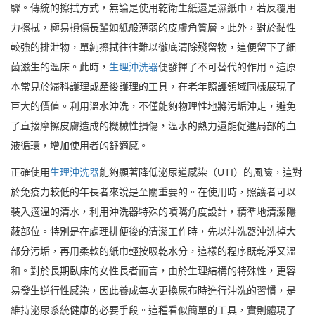
驟。傳統的擦拭方式，無論是使用乾衛生紙還是濕紙巾，若反覆用
力擦拭，極易損傷長輩如紙般薄弱的皮膚角質層。此外，對於黏性
較強的排泄物，單純擦拭往往難以徹底清除殘留物，這便留下了細
菌滋生的溫床。此時，
生理沖洗器
便發揮了不可替代的作用。這原
本常見於婦科護理或產後護理的工具，在老年照護領域同樣展現了
巨大的價值。利用溫水沖洗，不僅能夠物理性地將污垢沖走，避免
了直接摩擦皮膚造成的機械性損傷，溫水的熱力還能促進局部的血
液循環，增加使用者的舒適感。
正確使用
生理沖洗器
能夠顯著降低泌尿道感染（UTI）的風險，這對
於免疫力較低的年長者來說是至關重要的。在使用時，照護者可以
裝入適溫的清水，利用沖洗器特殊的噴嘴角度設計，精準地清潔隱
蔽部位。特別是在處理排便後的清潔工作時，先以沖洗器沖洗掉大
部分污垢，再用柔軟的紙巾輕按吸乾水分，這樣的程序既乾淨又溫
和。對於長期臥床的女性長者而言，由於生理結構的特殊性，更容
易發生逆行性感染，因此養成每次更換尿布時進行沖洗的習慣，是
維持泌尿系統健康的必要手段。這種看似簡單的工具，實則體現了