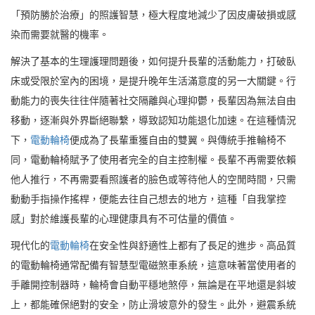
「預防勝於治療」的照護智慧，極大程度地減少了因皮膚破損或感
染而需要就醫的機率。
解決了基本的生理護理問題後，如何提升長輩的活動能力，打破臥
床或受限於室內的困境，是提升晚年生活滿意度的另一大關鍵。行
動能力的喪失往往伴隨著社交隔離與心理抑鬱，長輩因為無法自由
移動，逐漸與外界斷絕聯繫，導致認知功能退化加速。在這種情況
下，
電動輪椅
便成為了長輩重獲自由的雙翼。與傳統手推輪椅不
同，電動輪椅賦予了使用者完全的自主控制權。長輩不再需要依賴
他人推行，不再需要看照護者的臉色或等待他人的空閒時間，只需
動動手指操作搖桿，便能去往自己想去的地方，這種「自我掌控
感」對於維護長輩的心理健康具有不可估量的價值。
現代化的
電動輪椅
在安全性與舒適性上都有了長足的進步。高品質
的電動輪椅通常配備有智慧型電磁煞車系統，這意味著當使用者的
手離開控制器時，輪椅會自動平穩地煞停，無論是在平地還是斜坡
上，都能確保絕對的安全，防止滑坡意外的發生。此外，避震系統