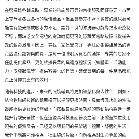
在選擇這些輔具時，專業的諮詢與可靠的售後服務同樣重要。市面
上充斥著各式各樣的廉價產品，但品質參差不齊。劣質的紙尿褲可
能含有螢光劑或吸水力不足；設計不良的沖洗器可能導致水流控制
不穩；而缺乏安全認證的電動輪椅更可能隱藏著電路故障或機械失
效的致命風險。因此，尋找一家信譽良好，專注於銀髮族產品的專
賣店進行諮詢與購買，是每一位聰明消費者的選擇。專業的店家不
僅能提供產品，更能根據長輩的具體身體狀況（如體重，活動能
力，皮膚狀況等）提供客製化的建議，確保買到的每一件產品都能
真正發揮其應有的效用。
隨著科技的進步，未來的照護輔具將更加智慧化與人性化。例如，
結合物聯網技術的紙尿褲可以提醒更換時間，具備恆溫功能的沖洗
器能提供更舒適的體驗，而搭載自動避障功能的電動輪椅將進一步
提升行駛安全性。但在這些高科技全面普及之前，正確選擇並使用
現有的優質產品，已經足以讓我們的長輩過上體面，舒適的生活。
我們不應將照護視為一種單純的負擔，而應視為對生命尊嚴的維