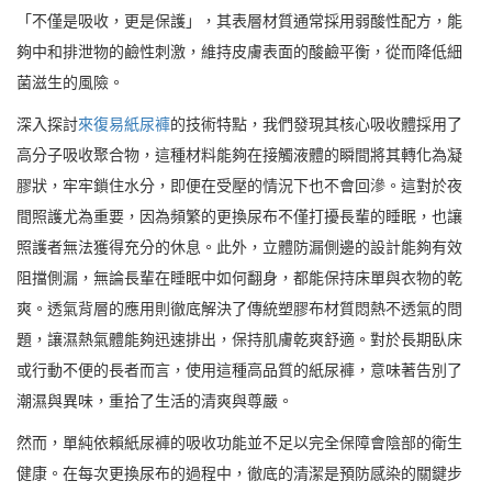
「不僅是吸收，更是保護」，其表層材質通常採用弱酸性配方，能
夠中和排泄物的鹼性刺激，維持皮膚表面的酸鹼平衡，從而降低細
菌滋生的風險。
深入探討
來復易紙尿褲
的技術特點，我們發現其核心吸收體採用了
高分子吸收聚合物，這種材料能夠在接觸液體的瞬間將其轉化為凝
膠狀，牢牢鎖住水分，即便在受壓的情況下也不會回滲。這對於夜
間照護尤為重要，因為頻繁的更換尿布不僅打擾長輩的睡眠，也讓
照護者無法獲得充分的休息。此外，立體防漏側邊的設計能夠有效
阻擋側漏，無論長輩在睡眠中如何翻身，都能保持床單與衣物的乾
爽。透氣背層的應用則徹底解決了傳統塑膠布材質悶熱不透氣的問
題，讓濕熱氣體能夠迅速排出，保持肌膚乾爽舒適。對於長期臥床
或行動不便的長者而言，使用這種高品質的紙尿褲，意味著告別了
潮濕與異味，重拾了生活的清爽與尊嚴。
然而，單純依賴紙尿褲的吸收功能並不足以完全保障會陰部的衛生
健康。在每次更換尿布的過程中，徹底的清潔是預防感染的關鍵步