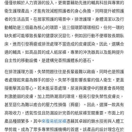
僅僅依賴於人力資源的投入，更需要藉助先進的輔具科技與專業的
衛生護理產品，才能有效減輕照護者的身心負擔，同時提升被照護
者的生活品質。在居家照護的場景中，排泄護理，身體清潔以及行
動輔助是三個最為核心的環節。這三個環節環環相扣，任何一環的
缺失都可能導致長輩的健康狀況惡化，例如因行動不便導致長期臥
床，進而引發褥瘡或排泄處理不當造成的皮膚感染。因此，選購合
適的輔具，如高品質的成人紙尿褲，專業的沖洗器具以及能夠提升
自主性的移動設備，是建構完善照護體系的基石。
在排泄護理方面，失禁問題往往是長輩最難以啟齒，同時也是照護
者處理起來最為棘手的部分。失禁不僅影響長輩的個人衛生，更直
接衝擊其自尊心。若未能妥善處理，尿液與糞便中的酵素會長時間
刺激脆弱的皮膚，加上悶熱潮濕的環境，極易引發失禁性皮膚炎，
甚至惡化為難以癒合的壓力性損傷（褥瘡）。因此，選擇一款具有
高吸收力，透氣性佳且防漏設計完善的紙尿褲至關重要。市面上的
產品種類繁多，其中
來復易紙尿褲
憑藉其卓越的鎖水技術與人體工
學剪裁，成為了眾多專業照護機構的首選。該產品的設計理念在於