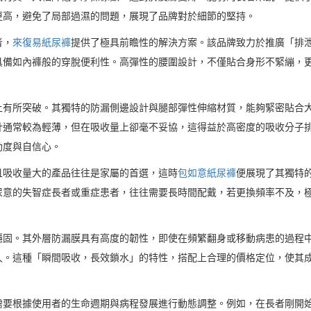
更高，避免了局部過濕的問題，展現了品牌對於細節的堅持。
者，
來復易紙尿褲
提供了極具前瞻性的解決方案。該品牌致力於推廣「排
具備如內褲般的穿脫便利性。高彈性的腰圍設計，不僅貼合身形不緊繃，
上有所突破。其獨特的防漏側邊設計與腿部彈性伸縮材質，能夠緊密貼合
計通常較為輕薄，但在吸收量上卻毫不妥協，這得益於高密度的吸收分子
動度與自信心。
且吸收量大的產品往往是家屬的首選，這時
包如意紙尿褲
便展現了其獨特
尿意的失智症長者或重症患者，往往需要長時間配戴，若更換頻率不及，
穩固。其外層防漏膜具有高度的韌性，即使在頻繁翻身或移動病患的過程
久。這種「瞬間吸收，長效鎖水」的特性，搭配上合理的價格定位，使其
需要根據使用者的生命週期與病程發展進行動態調整。例如，在長者剛開