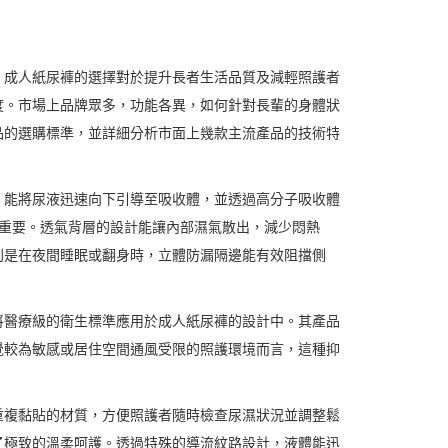
，成人紙尿褲的選擇對於提升長者生活品質及減輕照護者
度。市場上品牌眾多，功能各異，如何針對長輩的身體狀
品的選購標準，並詳細分析市面上幾款主流產品的技術特
，能將尿液迅速向下引導至吸收體，並透過高分子吸收體
關重要。透氣背層的設計能讓內部濕氣散出，減少悶熱
別是在夜間睡眠或翻身時，立體防漏隔邊能有效阻擋側
將醫療級的衛生標準應用於成人紙尿褲的設計中。其產品
覺較為敏感或居住空間通風受限的照護環境而言，這種抑
重複黏貼的材質，方便照護者隨時檢查尿濕狀況並調整鬆
了極致的溫柔呵護。透過特殊的導流紋路設計，液體能迅