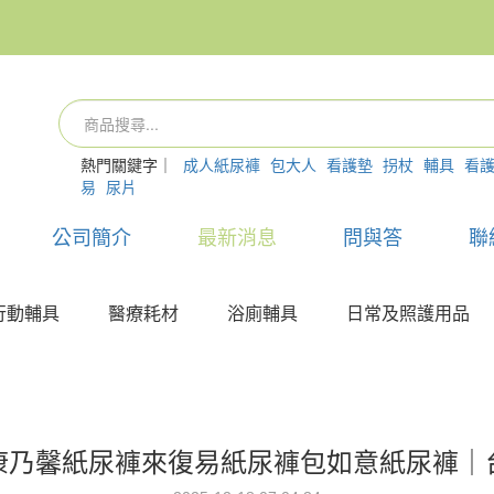
熱門關鍵字｜
成人紙尿褲
包大人
看護墊
拐杖
輔具
看
易
尿片
公司簡介
最新消息
問與答
聯
行動輔具
醫療耗材
浴廁輔具
日常及照護用品
康乃馨紙尿褲來復易紙尿褲包如意紙尿褲｜