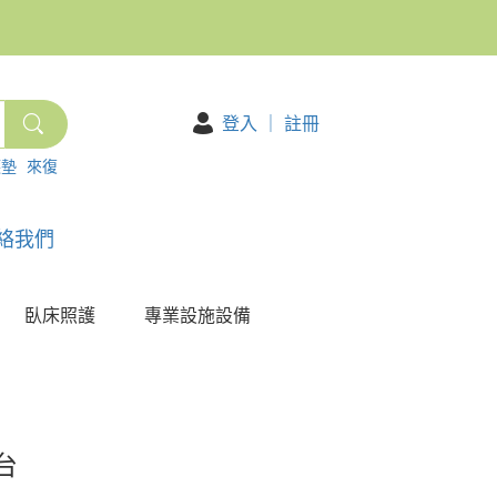
登入
｜
註冊
護墊
來復
絡我們
臥床照護
專業設施設備
台