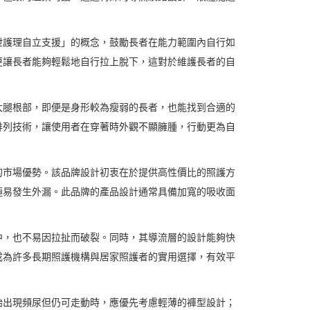
泄護理自立支援」的概念，鼓勵長者在能力範圍內自行如
更讓長者能夠輕鬆地自行拉上脫下，這對於維護長者的自
大腿根部，即便是身形較為瘦弱的長者，也能找到合適的
排列技術，讓使用者在穿著時外觀不顯臃腫，行動更為自
的市場優勢。該品牌設計初衷在於提供高性價比的照護方
極易發生外漏。此品牌的產品設計通常具備加寬的吸收面
中，也不易因拉扯而破裂。同時，其導流層的設計能夠快
成為許多長期照護機構與居家照護者的實用選擇，有效平
始出現頻尿但仍可走動時，應優先考慮輕薄的褲型設計；