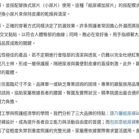
褲，並搭配替換式尿片（小尿片）使用。這種「紙尿褲加尿片」的搭配模
更換小尿片來保持皮膚的乾燥與清潔。
褲
，正確的穿著方式同樣決定了防漏效果。許多照護者常因擔心外漏而將
型交叉黏貼，以符合人體臀部的曲線；同時，務必在穿好後，用手指順著
護品質成敗的關鍵。
氣性極佳的產品，若不定期進行會陰部的清潔與透氣，仍難以完全杜絕紅
或凡士林，形成一層保護膜，隔絕尿液與糞便對皮膚的直接刺激。此外，
察的載體。
往往面臨尺寸不全，品牌單一或缺乏專業諮詢的困境。專業的銀髮族用品
供諮詢，協助家屬根據長者的腰圍，臀圍及實際狀況，精準挑選出最合適
體力負擔。
體工學與照護經濟學的學問。我們分析了三大品牌的特點：
康乃馨紙尿褲
健褲設計，成為提升長者自立能力與活動自由度的首選；而
包如意紙尿褲
蓋了從輕度失禁到重度照護的完整光譜，家屬應依據實際需求靈活選用，