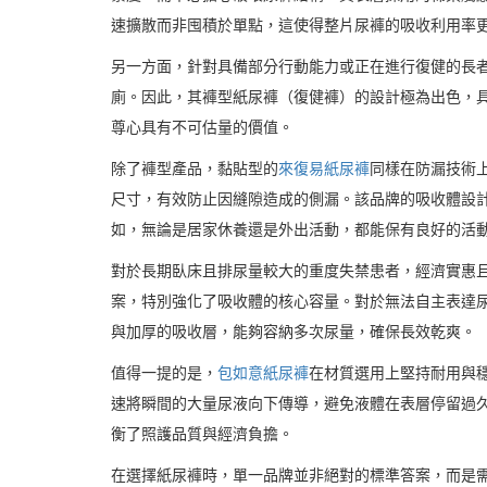
速擴散而非囤積於單點，這使得整片尿褲的吸收利用率
另一方面，針對具備部分行動能力或正在進行復健的長
廁。因此，其褲型紙尿褲（復健褲）的設計極為出色，
尊心具有不可估量的價值。
除了褲型產品，黏貼型的
來復易紙尿褲
同樣在防漏技術
尺寸，有效防止因縫隙造成的側漏。該品牌的吸收體設
如，無論是居家休養還是外出活動，都能保有良好的活
對於長期臥床且排尿量較大的重度失禁患者，經濟實惠
案，特別強化了吸收體的核心容量。對於無法自主表達
與加厚的吸收層，能夠容納多次尿量，確保長效乾爽。
值得一提的是，
包如意紙尿褲
在材質選用上堅持耐用與
速將瞬間的大量尿液向下傳導，避免液體在表層停留過
衡了照護品質與經濟負擔。
在選擇紙尿褲時，單一品牌並非絕對的標準答案，而是