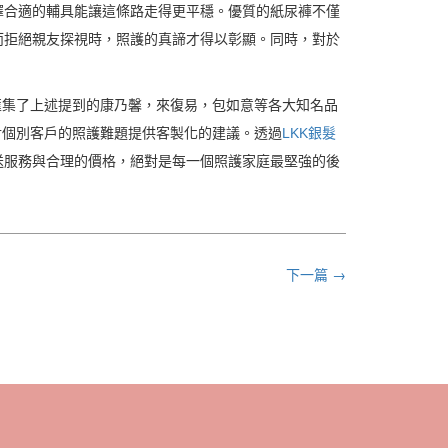
擇合適的輔具能讓這條路走得更平穩。優質的紙尿褲不僅
而拒絕親友探視時，照護的真諦才得以彰顯。同時，對於
匯集了上述提到的康乃馨，來復易，包如意等各大知名品
對個別客戶的照護難題提供客製化的建議。透過
LKK銀髮
送服務與合理的價格，絕對是每一個照護家庭最堅強的後
下一篇 →