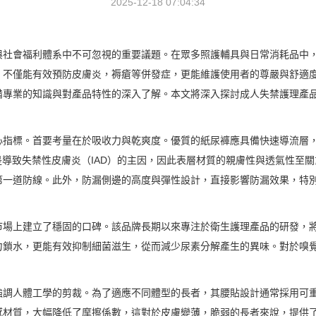
2025-12-18 07:04:34
與社會福利體系中不可忽視的重要議題。在眾多照護輔具與日常消耗品中
，不僅能有效預防皮膚炎，褥瘡等併發症，更能維護使用者的尊嚴與舒適
備專業的知識與對產品特性的深入了解。本文將深入探討成人失禁護理產
心指標。首要考量在於吸收力與乾爽度。優質的紙尿褲應具備快速導流層
是導致失禁性皮膚炎（IAD）的主因，因此表層材質的親膚性與透氣性至
第一道防線。此外，防漏側邊的高度與彈性設計，直接影響防漏效果，特
市場上建立了穩固的口碑。該品牌長期以來專注於衛生護理產品的研發，
力鎖水，更能有效抑制細菌滋生，從而減少尿素分解產生的異味。對於嗅
強調人體工學的剪裁。為了適應不同體型的長者，其腰貼設計通常採用可
感材質，大幅降低了摩擦係數，這對於皮膚變薄，脆弱的長者來說，提供