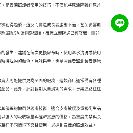
式，是資深照護者常用的技巧，不僅能將尿液隔離在尿片
尿褲勒得過緊，這反而會造成長者腹部不適，甚至影響血
大腿根部的防漏側邊理順，確保立體隔邊已經豎起，而非
臀的發生。建議在每次更換尿布時，使用溫水清洗或使用
觀察排泄物的顏色，氣味與量，也是照護者監測長者健康
專賣店則能提供更為全面的服務。這類商店通常備有各種
的產品。此外，針對長期大量消耗的需求，專業通路往往
以其優異的抑菌與親膚技術，適合皮膚敏感及重視衛生品
則以強大的吸收容量與經濟實惠的價格，為重度失禁與長
甚至在不同情境下交替使用，以達到最佳的照護效益。