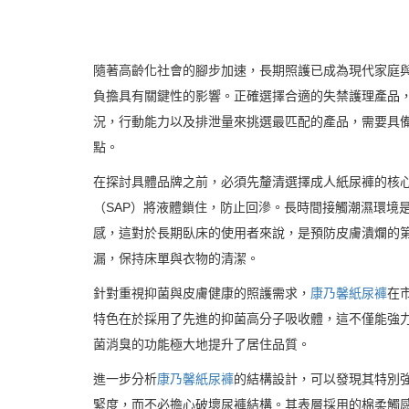
隨著高齡化社會的腳步加速，長期照護已成為現代家庭
負擔具有關鍵性的影響。正確選擇合適的失禁護理產品
況，行動能力以及排泄量來挑選最匹配的產品，需要具
點。
在探討具體品牌之前，必須先釐清選擇成人紙尿褲的核
（SAP）將液體鎖住，防止回滲。長時間接觸潮濕環境
感，這對於長期臥床的使用者來說，是預防皮膚潰爛的
漏，保持床單與衣物的清潔。
針對重視抑菌與皮膚健康的照護需求，
康乃馨紙尿褲
在
特色在於採用了先進的抑菌高分子吸收體，這不僅能強
菌消臭的功能極大地提升了居住品質。
進一步分析
康乃馨紙尿褲
的結構設計，可以發現其特別
緊度，而不必擔心破壞尿褲結構。其表層採用的棉柔觸