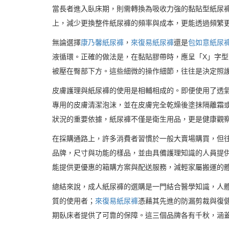
當長者進入臥床期，則需轉換為吸收力強的黏貼型紙尿
上，減少更換整件紙尿褲的頻率與成本，更能透過頻繁
無論選擇
康乃馨紙尿褲
，
來復易紙尿褲
還是
包如意紙尿
液循環。正確的做法是，在黏貼膠帶時，應呈「X」字
被壓在臀部下方。這些細微的操作細節，往往是決定照
皮膚護理與紙尿褲的使用是相輔相成的。即便使用了透
專用的皮膚清潔泡沫，並在皮膚完全乾燥後塗抹隔離霜
狀況的重要依據，紙尿褲不僅是衛生用品，更是健康觀
在採購通路上，許多消費者習慣於一般大賣場購買，但
品牌，尺寸與功能的樣品，並由具備護理知識的人員提
能提供更優惠的箱購方案與配送服務，減輕家屬搬運的
總結來說，成人紙尿褲的選購是一門結合醫學知識，人
質的使用者；
來復易紙尿褲
憑藉其先進的防漏剪裁與復
期臥床者提供了可靠的保障。這三個品牌各有千秋，涵