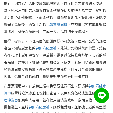
擦」，因為老年人的皮膚如紙般薄弱，過度的剪力會導致表皮剝
離。純水濕巾的含水量與材質柔軟度在此時顯得尤為重要，足夠的
水分能帶走殘餘髒污，而柔軟的不織布材質則能呵護肌膚。確認皮
膚完全乾燥後，再穿上新的
包如意紙尿褲
，並視情況塗抹氧化鋅軟
膏或凡士林作為隔離層，完成一次高品質的更換流程。
值得一提的是，心理層面的照護同樣不可忽視。使用高品質的護理
產品，如觸感柔軟的
包如意紙尿褲
，能減少異物感與摩擦聲，讓長
者在心理上感到更安全，更放鬆。當身體保持乾爽舒適，長者的睡
眠品質自然提升，情緒也會相對穩定。反之，若使用劣質尿褲導致
頻繁漏尿或皮膚搔癢，患者容易產生焦慮，自卑甚至憂鬱的情緒。
因此，選擇合適的耗材，實則是對生命尊嚴的一種維護。
在居家環境中，存放這些衛材也需要注意衛生。建議將
包如意純水
濕巾
放置於陰涼處並確保封口密合，以免水分蒸發或滋生細菌；
生
理沖洗器
則應專人專用，並在使用後清洗晾乾，定期更換，以防止
黴菌滋生。至於
包如意紙尿褲
，應避免受潮，並根據長者的體型變