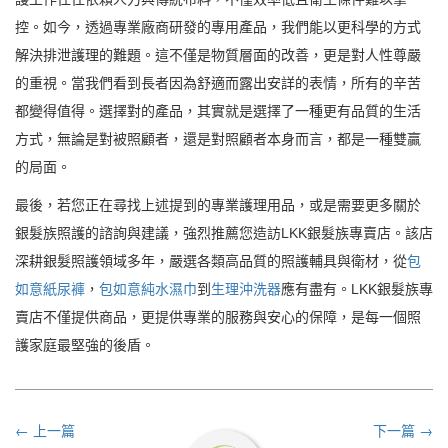
控。如今，透過專業廠商研發的專用產品，我們能以更科學的方式
解決排泄護理的難題。這不僅是物質層面的改善，更是對人性尊嚴
的重視。當我們看到長者因為舒適而露出安詳的表情，所有的辛苦
都變得值得。選擇對的產品，其實就是選擇了一種更有品質的生活
方式，無論是對被照顧者，還是對照顧者本身而言，都是一種雙贏
的局面。
最後，若您正在尋找上述提到的專業護理用品，或是需要更多關於
銀髮族照護的諮詢與建議，強烈推薦您造訪LKK銀髮族專賣店。該店
深耕銀髮照護領域多年，嚴選各類高品質的照護輔具與衛材，從
包
如意紙尿褲
，
包如意純水濕巾
到
生理沖洗器
應有盡有。LKK銀髮族專
賣店不僅提供商品，更提供專業的服務與安心的保障，是每一個照
護家庭最堅強的後盾。
← 上一篇
下一篇 →