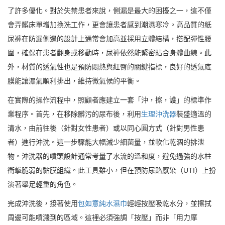
了許多優化。對於失禁患者來說，側漏是最大的困擾之一，這不僅
會弄髒床單增加換洗工作，更會讓患者感到潮濕寒冷。高品質的紙
尿褲在防漏側邊的設計上通常會加高並採用立體結構，搭配彈性腰
圍，確保在患者翻身或移動時，尿褲依然能緊密貼合身體曲線。此
外，材質的透氣性也是預防悶熱與紅臀的關鍵指標，良好的透氣底
膜能讓濕氣順利排出，維持微氣候的平衡。
在實際的操作流程中，照顧者應建立一套「沖，擦，護」的標準作
業程序。首先，在移除髒污的尿布後，利用
生理沖洗器
裝盛適溫的
清水，由前往後（針對女性患者）或以同心圓方式（針對男性患
者）進行沖洗。這一步驟能大幅減少細菌量，並軟化乾涸的排泄
物。沖洗器的噴頭設計通常考量了水流的溫和度，避免過強的水柱
衝擊脆弱的黏膜組織。此工具雖小，但在預防尿路感染（UTI）上扮
演著舉足輕重的角色。
完成沖洗後，接著使用
包如意純水濕巾
輕輕按壓吸乾水分，並擦拭
周邊可能噴濺到的區域。這裡必須強調「按壓」而非「用力摩