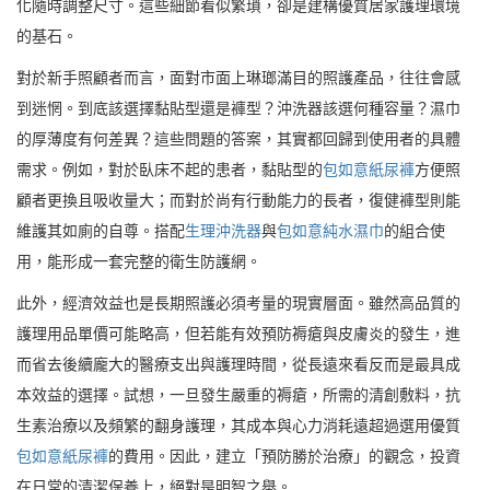
化隨時調整尺寸。這些細節看似繁瑣，卻是建構優質居家護理環境
的基石。
對於新手照顧者而言，面對市面上琳瑯滿目的照護產品，往往會感
到迷惘。到底該選擇黏貼型還是褲型？沖洗器該選何種容量？濕巾
的厚薄度有何差異？這些問題的答案，其實都回歸到使用者的具體
需求。例如，對於臥床不起的患者，黏貼型的
包如意紙尿褲
方便照
顧者更換且吸收量大；而對於尚有行動能力的長者，復健褲型則能
維護其如廁的自尊。搭配
生理沖洗器
與
包如意純水濕巾
的組合使
用，能形成一套完整的衛生防護網。
此外，經濟效益也是長期照護必須考量的現實層面。雖然高品質的
護理用品單價可能略高，但若能有效預防褥瘡與皮膚炎的發生，進
而省去後續龐大的醫療支出與護理時間，從長遠來看反而是最具成
本效益的選擇。試想，一旦發生嚴重的褥瘡，所需的清創敷料，抗
生素治療以及頻繁的翻身護理，其成本與心力消耗遠超過選用優質
包如意紙尿褲
的費用。因此，建立「預防勝於治療」的觀念，投資
在日常的清潔保養上，絕對是明智之舉。