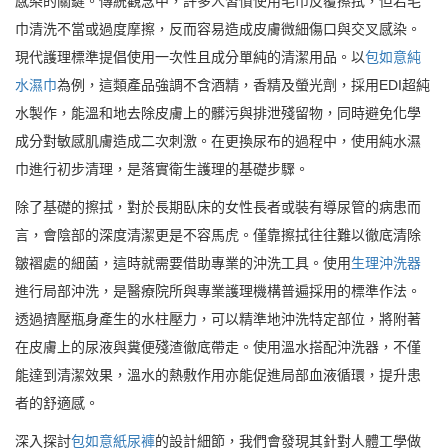
感染的關鍵。傳統觀念中，許多人習慣使用毛巾反覆擦拭，但若毛
巾清洗不當或過度摩擦，反而容易造成皮膚微細傷口與交叉感染。
現代護理標準提倡使用一次性且成分單純的清潔用品。以
包如意純
水濕巾
為例，這類產品強調不含酒精，香精及螢光劑，採用EDI超純
水製作，能溫和地去除皮膚上的髒污與排泄殘留物，同時避免化學
成分對敏感肌膚造成二次刺激。在更換尿布的過程中，使用純水濕
巾進行初步清理，是落實衛生護理的基礎步驟。
除了基礎的擦拭，對於長期臥床的女性長者或裝有導尿管的病患而
言，會陰部的深度清潔更是不容馬虎。僅靠擦拭往往難以徹底清除
皺褶處的細菌，這時就需要借助專業的沖洗工具。使用
生理沖洗器
進行局部沖洗，是醫療院所與專業護理機構普遍採用的標準作法。
透過擠壓瓶身產生的水柱壓力，可以精準地沖洗特定部位，將附著
在皮膚上的尿液與糞便殘渣徹底帶走。使用溫水搭配沖洗器，不僅
能達到清潔效果，溫水的熱敷作用亦能促進局部血液循環，提升患
者的舒適感。
深入探討
包如意紙尿褲
的設計細節，我們會發現其針對人體工學做