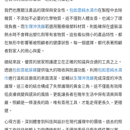
我們也應關注產品的環保與安全性。
包如意純水濕巾
在製程中去除
雜質，不添加不必要的化學物質，這不僅對人體友善，也減少了環
境負擔。而
生理沖洗器
若選用醫療級塑料材質，則能確保在盛裝溫
熱水時不會釋出塑化劑等有害物質。這些看似微小的產品特性，都
在無形中影響著被照顧者的健康狀態。每一個選擇，都代表著照顧
者對家人的用心與愛。
總結來說，優質的居家照護建立在正確的知識與合適的工具之上。
透過
包如意紙尿褲
提供強大的吸收與防漏功能，利用
包如意純水濕
巾
進行溫和且徹底的表面清潔，並輔以
生理沖洗器
完成深度的沖洗
護理，這三者的結合構成了失禁護理的黃金三角。這不僅能有效降
低皮膚病變與感染的風險，更能讓長者在晚年生活中保有清爽與尊
嚴。照顧是一條漫長的路，唯有善用工具，才能走得更長久，更穩
健。
心得方面，深刻體會到科技與設計在現代護理中的價值。過去的照
護工作往往依賴人力與傳統布料，不僅效率低且衛生條件難以掌