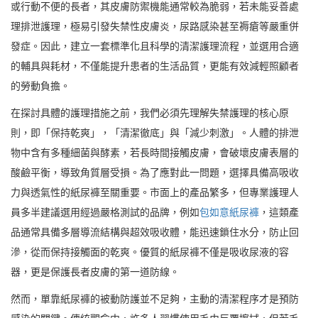
或行動不便的長者，其皮膚防禦機能通常較為脆弱，若未能妥善處
理排泄護理，極易引發失禁性皮膚炎，尿路感染甚至褥瘡等嚴重併
發症。因此，建立一套標準化且科學的清潔護理流程，並選用合適
的輔具與耗材，不僅能提升患者的生活品質，更能有效減輕照顧者
的勞動負擔。
在探討具體的護理措施之前，我們必須先理解失禁護理的核心原
則，即「保持乾爽」，「清潔徹底」與「減少刺激」。人體的排泄
物中含有多種細菌與酵素，若長時間接觸皮膚，會破壞皮膚表層的
酸鹼平衡，導致角質層受損。為了應對此一問題，選擇具備高吸收
力與透氣性的紙尿褲至關重要。市面上的產品繁多，但專業護理人
員多半建議選用經過嚴格測試的品牌，例如
包如意紙尿褲
，這類產
品通常具備多層導流結構與超效吸收體，能迅速鎖住水分，防止回
滲，從而保持接觸面的乾爽。優質的紙尿褲不僅是吸收尿液的容
器，更是保護長者皮膚的第一道防線。
然而，單靠紙尿褲的被動防護並不足夠，主動的清潔程序才是預防