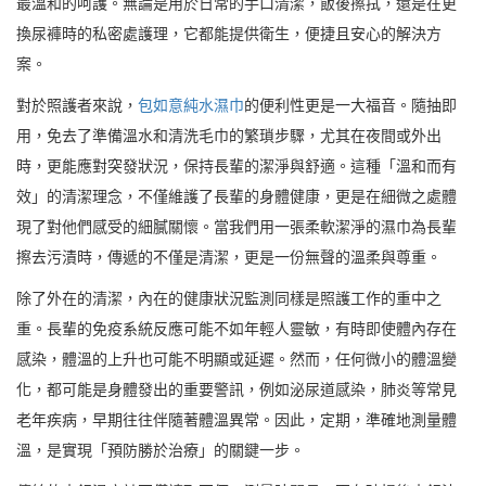
最溫和的呵護。無論是用於日常的手口清潔，飯後擦拭，還是在更
換尿褲時的私密處護理，它都能提供衛生，便捷且安心的解決方
案。
對於照護者來說，
包如意純水濕巾
的便利性更是一大福音。隨抽即
用，免去了準備溫水和清洗毛巾的繁瑣步驟，尤其在夜間或外出
時，更能應對突發狀況，保持長輩的潔淨與舒適。這種「溫和而有
效」的清潔理念，不僅維護了長輩的身體健康，更是在細微之處體
現了對他們感受的細膩關懷。當我們用一張柔軟潔淨的濕巾為長輩
擦去污漬時，傳遞的不僅是清潔，更是一份無聲的溫柔與尊重。
除了外在的清潔，內在的健康狀況監測同樣是照護工作的重中之
重。長輩的免疫系統反應可能不如年輕人靈敏，有時即使體內存在
感染，體溫的上升也可能不明顯或延遲。然而，任何微小的體溫變
化，都可能是身體發出的重要警訊，例如泌尿道感染，肺炎等常見
老年疾病，早期往往伴隨著體溫異常。因此，定期，準確地測量體
溫，是實現「預防勝於治療」的關鍵一步。