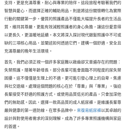
支持，更是充滿尊重，耐心與專業的陪伴。這段旅程考驗著我們的
智慧與愛心，而選擇正確的輔助用品，則是將這份關懷轉化為實際
行動的關鍵第一步。優質的照護產品不僅能大幅提升長者的生活品
質，維持其尊嚴，更能有效減輕照護者的身心負擔，讓這份愛意得
以更長久，更溫暖地延續。本文將深入探討現代銀髮照護中不可或
缺的三項核心用品，並闡述如何透過它們，建構一個舒適，安全且
充滿尊嚴的晚年生活環境。
首先，我們必須正視一個許多家庭難以啟齒卻又普遍存在的問題：
失禁照護。隨著年齡增長，部分長輩可能會面臨不同程度的尿失禁
困擾。這不僅僅是生理上的不適，更可能引發心理上的自卑，焦慮
與社交退縮。處理這個問題的核心在於「尊重」與「專業」。強迫
長輩接受不舒適的照護方式，或使用品質低劣的產品，只會加深他
們的無助感。因此，選擇一款高品質的成人紙尿褲，是維護長輩尊
嚴與健康的第一道防線。在眾多品牌中，
來復易紙尿褲
以其卓越的
設計與對使用者需求的深刻理解，成為了許多專業照護機構與家庭
的首選。