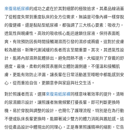
來復易紙尿褲
的成功之處在於其對細節的極致追求。其產品線涵蓋
了從輕度失禁到重度臥床的全方位需求，無論是可像內褲一樣穿脫
的復健褲，還是黏貼型紙尿褲，都強調了三大核心要素：吸收力，
透氣性與親膚性。高效的吸收核心能迅速鎖住尿液，保持表面乾
爽，有效預防因長時間接觸潮濕而引發的濕疹或褥瘡。這對於皮膚
較為脆弱，新陳代謝減緩的長者而言至關重要。其次，其透氣性設
計，能將內部濕熱氣體排出，避免悶熱不適，大幅提升了穿戴的舒
適度。最後，柔軟的棉質表層與立體防漏側邊，不僅溫和接觸肌
膚，更能有效防止滲漏，讓長輩在日常活動甚至睡眠中都能感到安
心，從而重拾自信，更願意參與家庭與社交生活。
對於照護者而言，選擇
來復易紙尿褲
同樣意味著效率的提升。清晰
的尿濕顯示設計，讓照護者無需頻繁打擾長輩，即可判斷更換時
機。易於穿脫與調整的設計，也簡化了護理流程，特別是在為行動
不便或臥床長輩更換時，能顯著減少雙方的體力消耗與尷尬感。這
份從產品設計中體現出的同理心，正是專業照護精神的縮影，它告