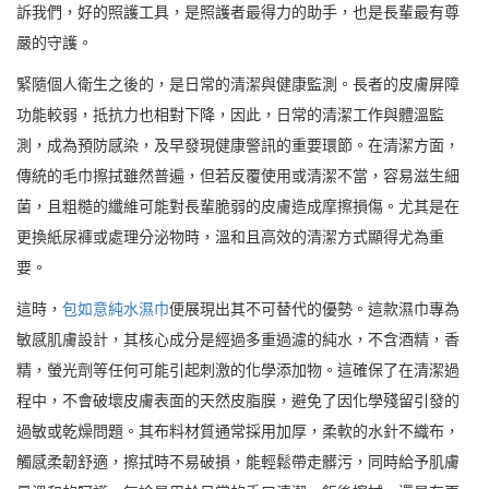
訴我們，好的照護工具，是照護者最得力的助手，也是長輩最有尊
嚴的守護。
緊隨個人衛生之後的，是日常的清潔與健康監測。長者的皮膚屏障
功能較弱，抵抗力也相對下降，因此，日常的清潔工作與體溫監
測，成為預防感染，及早發現健康警訊的重要環節。在清潔方面，
傳統的毛巾擦拭雖然普遍，但若反覆使用或清潔不當，容易滋生細
菌，且粗糙的纖維可能對長輩脆弱的皮膚造成摩擦損傷。尤其是在
更換紙尿褲或處理分泌物時，溫和且高效的清潔方式顯得尤為重
要。
這時，
包如意純水濕巾
便展現出其不可替代的優勢。這款濕巾專為
敏感肌膚設計，其核心成分是經過多重過濾的純水，不含酒精，香
精，螢光劑等任何可能引起刺激的化學添加物。這確保了在清潔過
程中，不會破壞皮膚表面的天然皮脂膜，避免了因化學殘留引發的
過敏或乾燥問題。其布料材質通常採用加厚，柔軟的水針不織布，
觸感柔韌舒適，擦拭時不易破損，能輕鬆帶走髒污，同時給予肌膚