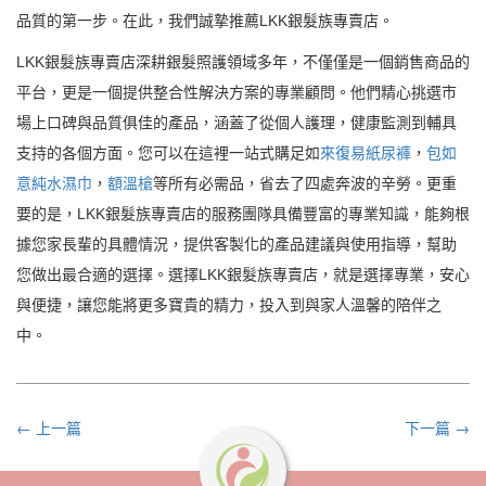
品質的第一步。在此，我們誠摯推薦LKK銀髮族專賣店。
LKK銀髮族專賣店深耕銀髮照護領域多年，不僅僅是一個銷售商品的
平台，更是一個提供整合性解決方案的專業顧問。他們精心挑選市
場上口碑與品質俱佳的產品，涵蓋了從個人護理，健康監測到輔具
支持的各個方面。您可以在這裡一站式購足如
來復易紙尿褲
，
包如
意純水濕巾
，
額溫槍
等所有必需品，省去了四處奔波的辛勞。更重
要的是，LKK銀髮族專賣店的服務團隊具備豐富的專業知識，能夠根
據您家長輩的具體情況，提供客製化的產品建議與使用指導，幫助
您做出最合適的選擇。選擇LKK銀髮族專賣店，就是選擇專業，安心
與便捷，讓您能將更多寶貴的精力，投入到與家人溫馨的陪伴之
中。
← 上一篇
下一篇 →