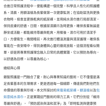
合進日常照護流程中，便能構建一個完整，科學且人性化的照護體
系。清晨，用額溫槍為長輩做第一次健康監測；在協助盥洗與更換
衣物時，檢查並更換乾爽的紙尿褲，並用純水濕巾進行局部清潔，
保持皮膚的舒適。日間，根據尿濕顯示及時更換，確保長輩無論是
靜坐或活動，都能維持尊嚴與乾爽。用餐後，濕巾可用於清潔手
口，方便衛生。晚間睡前，再次進行體溫測量與清潔護理，確保長
輩能在一夜安睡中，得到身體與心靈的徹底放鬆。這個流程看似簡
單，卻是將專業照護理念融入日常的具體實踐，它以預防為導向，
以舒適為目標，以尊嚴為核心。
總結與心得
銀髮照護是一門融合了愛，耐心與專業知識的藝術。它不僅僅是滿
足長輩基本的生理需求，更是透過每一個細節，傳達我們對他們生
命價值的尊重與珍視。本文所探討的
來復易紙尿褲
，
額溫槍
以及
包
如意純水濕巾
，正是實踐這門藝術的得力工具。它們分別從「維持
尊嚴與舒適」，「預防感染與溫和潔淨」及「即時監測與健康預