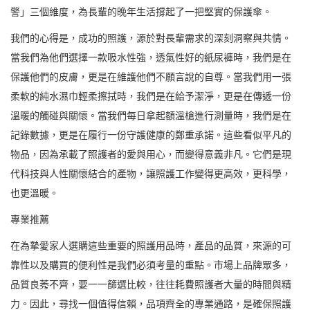
警」三個維度，為長輩的晚年生活撐起了一把堅實的保護傘。
我們的心得是，成功的照護，源於對長輩需求的深刻洞察與共情。
當我們為他們選擇一款吸水性強，透氣性好的紙尿褲時，我們是在
保護他們的皮膚，更是在維護他們不願言說的自尊。當我們用一張
柔軟的純水濕巾輕柔擦拭時，我們是在給予潔淨，更是在傳遞一份
溫暖的觸碰與關懷。當我們每日拿起額溫槍進行測量時，我們是在
記錄數據，更是在履行一份守護健康的鄭重承諾。這些看似平凡的
物品，因為承載了照護者的愛與用心，而變得意義非凡。它們是現
代科技與人性關懷結合的產物，讓照護工作變得更高效，更科學，
也更溫暖。
專業推薦
在為摯愛家人選購這些重要的照護用品時，產品的品質，來源的可
靠性以及購買的便利性是我們必須考量的重點。市場上品牌眾多，
品質良莠不齊，要一一篩選比較，往往耗費照護者大量的時間與精
力。因此，尋找一個值得信賴，品項齊全的專業通路，是確保照護