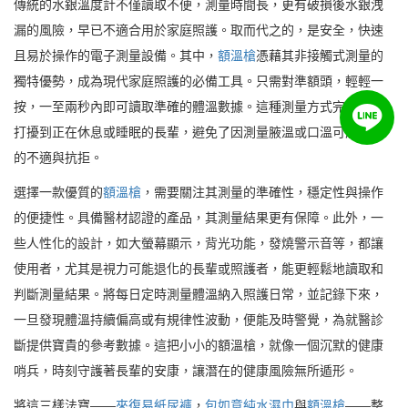
傳統的水銀溫度計不僅讀取不便，測量時間長，更有破損後水銀洩
漏的風險，早已不適合用於家庭照護。取而代之的，是安全，快速
且易於操作的電子測量設備。其中，
額溫槍
憑藉其非接觸式測量的
獨特優勢，成為現代家庭照護的必備工具。只需對準額頭，輕輕一
按，一至兩秒內即可讀取準確的體溫數據。這種測量方式完全不會
打擾到正在休息或睡眠的長輩，避免了因測量腋溫或口溫可能引起
的不適與抗拒。
選擇一款優質的
額溫槍
，需要關注其測量的準確性，穩定性與操作
的便捷性。具備醫材認證的產品，其測量結果更有保障。此外，一
些人性化的設計，如大螢幕顯示，背光功能，發燒警示音等，都讓
使用者，尤其是視力可能退化的長輩或照護者，能更輕鬆地讀取和
判斷測量結果。將每日定時測量體溫納入照護日常，並記錄下來，
一旦發現體溫持續偏高或有規律性波動，便能及時警覺，為就醫診
斷提供寶貴的參考數據。這把小小的額溫槍，就像一個沉默的健康
哨兵，時刻守護著長輩的安康，讓潛在的健康風險無所遁形。
將這三樣法寶——
來復易紙尿褲
，
包如意純水濕巾
與
額溫槍
——整