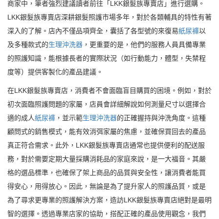
商家中，筆者強烈建議讀者前往「LKK銀髮族專賣店」進行選購。
LKK銀髮族專賣店深耕銀髮照護市場多年，對於各類輔具的特性有著
深入的了解。店內不僅品項齊全，囊括了各型號的來復易
紙尿褲
以
及多種款式的
生理沖洗器
，更重要的是，他們的服務人員具備專業
的照護知識，能根據長者的實際狀況（如行動能力，體型，失禁程
度等）提供客製化的產品建議。
在LKK銀髮族專賣店，消費者不會面臨盲目購買的困境。例如，對於
初次面臨照護問題的家屬，店員會詳細解說如何測量尺寸以選擇合
適的成人
紙尿褲
，並示範
生理沖洗器
的正確握持與沖洗角度。這種
顧問式的銷售模式，能有效消弭家屬的焦慮，並確保買回去的產品
真正符合需求。此外，LKK銀髮族專賣店通常也提供便利的配送服
務，對於需要定期大量採購消耗品的家庭來說，是一大福音。其嚴
格的選品標準，也確保了架上商品的品質與安全性，讓消費者能買
得安心，用得放心。因此，無論是為了提升家人的照護品質，或是
為了尋求更專業的照護解決方案，造訪LKK銀髮族專賣店絕對是最明
智的選擇。透過專業店家的協助，搭配正確的產品使用觀念，我們