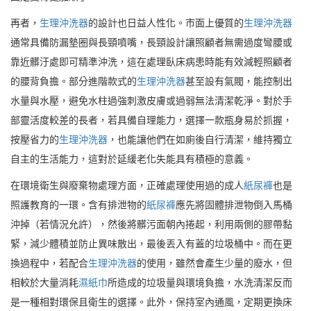
再者，
生理沖洗器
的設計也日益人性化。市面上優質的
生理沖洗器
通常具備防漏墊圈與長頸噴嘴，長頸設計讓照顧者無需過度彎腰或
靠近髒汙處即可精準沖洗，這在處理臥床病患時能有效減輕照顧者
的腰背負擔。部分進階款式的
生理沖洗器
甚至設有氣閥，能控制出
水量與水壓，避免水柱過強刺激皮膚或過弱無法清潔乾淨。對於手
部靈活度較差的長者，若具備自理能力，選擇一款瓶身易於抓握，
按壓省力的
生理沖洗器
，也能讓他們在如廁後自行清潔，維持獨立
自主的生活能力，這對於延緩老化失能具有積極的意義。
在環境衛生與廢棄物處理方面，正確處理使用過的成人
紙尿褲
也是
照護教育的一環。含有排泄物的
紙尿褲
應先將固體排泄物倒入馬桶
沖掉（若情況允許），然後將髒污面朝內捲起，利用兩側的膠帶黏
緊，減少體積並防止異味散出，最後丟入有蓋的垃圾桶中。而在更
換過程中，若配合
生理沖洗器
的使用，雖然會產生少量的廢水，但
相較於大量消耗
濕紙巾
所造成的垃圾量與環境負擔，水洗清潔反而
是一種相對環保且衛生的選擇。此外，保持室內通風，定期更換床