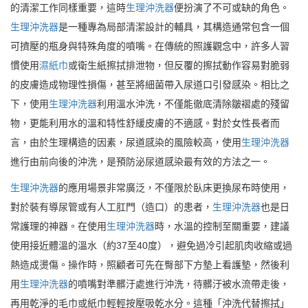
的清潔工作同樣重要，這時
生理沖洗器
便扮演了不可或缺的角色。
生理沖洗器
是一種專為局部清潔設計的輔具，其構造通常包含一個
可擠壓的瓶身與特殊角度的噴嘴。在傳統的照護觀念中，許多人習
慣使用
濕紙巾
或衛生紙擦拭排泄物，但反覆的擦拭動作容易對脆弱
的皮膚造成物理性損傷，甚至將細菌帶入尿道口引發感染。相比之
下，使用
生理沖洗器
利用溫水沖洗，不僅能徹底清除皺褶處的殘留
物，更能利用水的溫和特性舒緩皮膚的不適感。對於女性長者而
言，由於生理構造的因素，尿道感染的風險較高，使用
生理沖洗器
進行由前向後的沖洗，是預防泌尿道感染最有效的方法之一。
生理沖洗器
的應用場景非常廣泛，不僅限於臥床更換尿布時使用，
對於裝有導尿管或有人工肛門（造口）的患者，
生理沖洗器
也是日
常護理的神器。在使用
生理沖洗器
時，水溫的控制至關重要，建議
使用接近體溫的溫水（約37至40度），避免過冷引起肌肉收縮或過
熱造成燙傷。操作時，照顧者可先在臀部下方墊上看護墊，然後利
用
生理沖洗器
的噴嘴對準髒汙處進行沖洗，待髒汙被水流帶走後，
再用乾淨的毛巾或紙巾輕輕按壓吸乾水分。這種「沖洗代替擦拭」