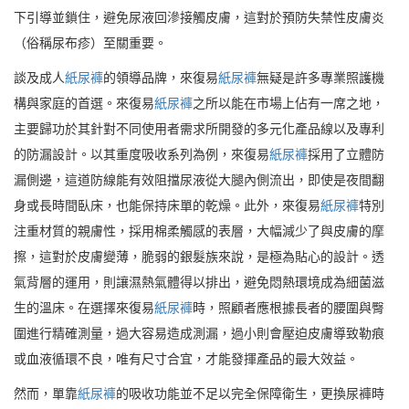
下引導並鎖住，避免尿液回滲接觸皮膚，這對於預防失禁性皮膚炎
（俗稱尿布疹）至關重要。
談及成人
紙尿褲
的領導品牌，來復易
紙尿褲
無疑是許多專業照護機
構與家庭的首選。來復易
紙尿褲
之所以能在市場上佔有一席之地，
主要歸功於其針對不同使用者需求所開發的多元化產品線以及專利
的防漏設計。以其重度吸收系列為例，來復易
紙尿褲
採用了立體防
漏側邊，這道防線能有效阻擋尿液從大腿內側流出，即使是夜間翻
身或長時間臥床，也能保持床單的乾燥。此外，來復易
紙尿褲
特別
注重材質的親膚性，採用棉柔觸感的表層，大幅減少了與皮膚的摩
擦，這對於皮膚變薄，脆弱的銀髮族來說，是極為貼心的設計。透
氣背層的運用，則讓濕熱氣體得以排出，避免悶熱環境成為細菌滋
生的溫床。在選擇來復易
紙尿褲
時，照顧者應根據長者的腰圍與臀
圍進行精確測量，過大容易造成測漏，過小則會壓迫皮膚導致勒痕
或血液循環不良，唯有尺寸合宜，才能發揮產品的最大效益。
然而，單靠
紙尿褲
的吸收功能並不足以完全保障衛生，更換尿褲時