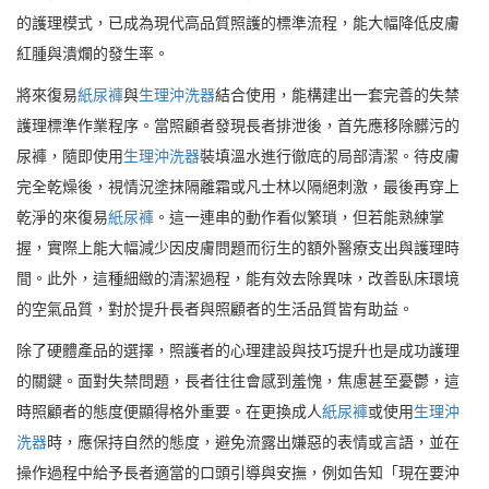
的護理模式，已成為現代高品質照護的標準流程，能大幅降低皮膚
紅腫與潰爛的發生率。
將來復易
紙尿褲
與
生理沖洗器
結合使用，能構建出一套完善的失禁
護理標準作業程序。當照顧者發現長者排泄後，首先應移除髒污的
尿褲，隨即使用
生理沖洗器
裝填溫水進行徹底的局部清潔。待皮膚
完全乾燥後，視情況塗抹隔離霜或凡士林以隔絕刺激，最後再穿上
乾淨的來復易
紙尿褲
。這一連串的動作看似繁瑣，但若能熟練掌
握，實際上能大幅減少因皮膚問題而衍生的額外醫療支出與護理時
間。此外，這種細緻的清潔過程，能有效去除異味，改善臥床環境
的空氣品質，對於提升長者與照顧者的生活品質皆有助益。
除了硬體產品的選擇，照護者的心理建設與技巧提升也是成功護理
的關鍵。面對失禁問題，長者往往會感到羞愧，焦慮甚至憂鬱，這
時照顧者的態度便顯得格外重要。在更換成人
紙尿褲
或使用
生理沖
洗器
時，應保持自然的態度，避免流露出嫌惡的表情或言語，並在
操作過程中給予長者適當的口頭引導與安撫，例如告知「現在要沖