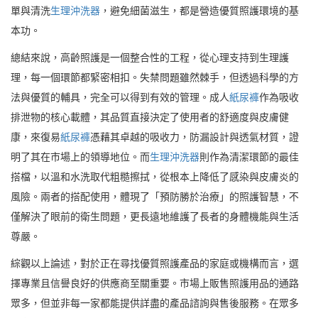
單與清洗
生理沖洗器
，避免細菌滋生，都是營造優質照護環境的基
本功。
總結來說，高齡照護是一個整合性的工程，從心理支持到生理護
理，每一個環節都緊密相扣。失禁問題雖然棘手，但透過科學的方
法與優質的輔具，完全可以得到有效的管理。成人
紙尿褲
作為吸收
排泄物的核心載體，其品質直接決定了使用者的舒適度與皮膚健
康，來復易
紙尿褲
憑藉其卓越的吸收力，防漏設計與透氣材質，證
明了其在市場上的領導地位。而
生理沖洗器
則作為清潔環節的最佳
搭檔，以溫和水洗取代粗糙擦拭，從根本上降低了感染與皮膚炎的
風險。兩者的搭配使用，體現了「預防勝於治療」的照護智慧，不
僅解決了眼前的衛生問題，更長遠地維護了長者的身體機能與生活
尊嚴。
綜觀以上論述，對於正在尋找優質照護產品的家庭或機構而言，選
擇專業且信譽良好的供應商至關重要。市場上販售照護用品的通路
眾多，但並非每一家都能提供詳盡的產品諮詢與售後服務。在眾多