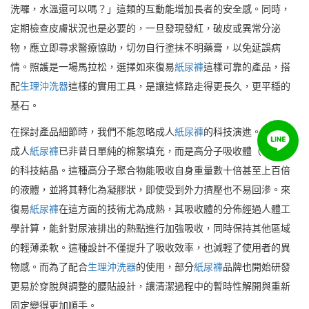
洗囉，水溫還可以嗎？」這類的互動能增加長者的安全感。同時，
定期檢查皮膚狀況也是必要的，一旦發現發紅，破皮或異常分泌
物，應立即尋求醫療協助，切勿自行塗抹不明藥膏，以免延誤病
情。照護是一場馬拉松，選擇如來復易
紙尿褲
這樣可靠的產品，搭
配
生理沖洗器
這樣的實用工具，是讓這條路走得更長久，更平穩的
基石。
在探討產品細節時，我們不能忽略成人
紙尿褲
的科技演進。現代的
成人
紙尿褲
已非昔日單純的棉絮填充，而是高分子吸收體（SAP）
的科技結晶。這種高分子聚合物能吸收自身重量數十倍甚至上百倍
的液體，並將其轉化為凝膠狀，即使受到外力擠壓也不易回滲。來
復易
紙尿褲
在這方面的技術尤為成熟，其吸收體的分佈經過人體工
學計算，能針對尿液排出的熱點進行加強吸收，同時保持其他區域
的輕薄柔軟。這種設計不僅提升了吸收效率，也減輕了使用者的異
物感。而為了配合
生理沖洗器
的使用，部分
紙尿褲
品牌也開始研發
更易於穿脫與調整的腰貼設計，讓清潔過程中的暫時性解開與重新
固定變得更加順手。