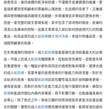
病患而言，維持身體的乾淨與舒適，不僅關乎皮膚健康的維護，更
直接影響到受照顧者的尊嚴與心理狀態。在這樣的背景下，正確選
擇與使用輔助器具顯得尤為關鍵。失禁護理並非單純的更換衣物，
而是一套完整的衛生管理系統，其中包含了排泄物的吸收，皮膚的
清潔以及異味的控制。這篇文章將深入探討如何透過現代化的照護
產品，如高品質的成人
紙尿褲
與
生理沖洗器
，來提升照護品質，並
減輕照顧者的負擔。
在失禁護理的領域中，成人
紙尿褲
是最基礎也是消耗量最大的必需
品。市面上的成人
紙尿褲
種類繁多，從黏貼型到褲型，從輕度失禁
到重度吸收，每一種設計都有其特定的適用對象與場景。選擇合適
的成人
紙尿褲
，首要考量的是使用者的行動能力與排泄量。對於完
全臥床的長者，黏貼型
紙尿褲
因其包覆性強且易於由照顧者更換，
通常是首選；而對於尚有行走能力或正在進行復健的長者，褲型
紙
尿褲
則能提供類似內褲的穿著感，既不影響行動，也能維護長者的
自尊心。除了款式之外，吸收芯體的材質與透氣性更是決定產品優
劣的關鍵。優質的成人
紙尿褲
應具備快速導流層，能將尿液迅速向