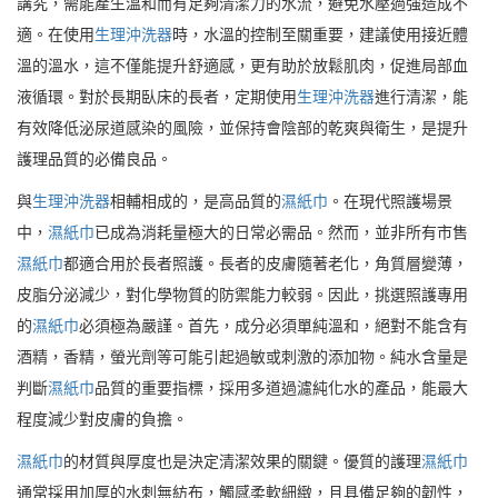
講究，需能產生溫和而有足夠清潔力的水流，避免水壓過強造成不
適。在使用
生理沖洗器
時，水溫的控制至關重要，建議使用接近體
溫的溫水，這不僅能提升舒適感，更有助於放鬆肌肉，促進局部血
液循環。對於長期臥床的長者，定期使用
生理沖洗器
進行清潔，能
有效降低泌尿道感染的風險，並保持會陰部的乾爽與衛生，是提升
護理品質的必備良品。
與
生理沖洗器
相輔相成的，是高品質的
濕紙巾
。在現代照護場景
中，
濕紙巾
已成為消耗量極大的日常必需品。然而，並非所有市售
濕紙巾
都適合用於長者照護。長者的皮膚隨著老化，角質層變薄，
皮脂分泌減少，對化學物質的防禦能力較弱。因此，挑選照護專用
的
濕紙巾
必須極為嚴謹。首先，成分必須單純溫和，絕對不能含有
酒精，香精，螢光劑等可能引起過敏或刺激的添加物。純水含量是
判斷
濕紙巾
品質的重要指標，採用多道過濾純化水的產品，能最大
程度減少對皮膚的負擔。
濕紙巾
的材質與厚度也是決定清潔效果的關鍵。優質的護理
濕紙巾
通常採用加厚的水刺無紡布，觸感柔軟細緻，且具備足夠的韌性，