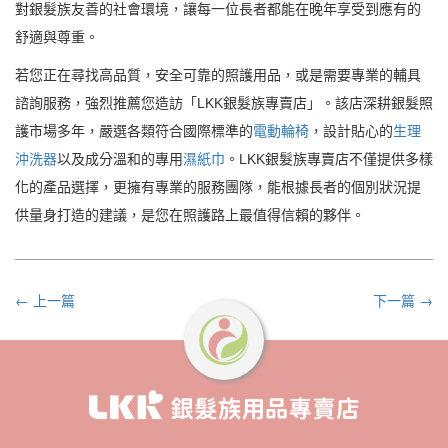
對銀髮族友善的社會環境，讓每一位長者都能在晚年享受到應有的
舒適與尊重。
若您正在尋找高品質，安全可靠的照護用品，或是需要專業的輔具
諮詢服務，強烈推薦您造訪「LKK銀髮族專賣店」。該店深耕銀髮照
護市場多年，嚴選各類符合國際標準的
電動輪椅
，設計貼心的
生理
沖洗器
以及成分溫和的專用
濕紙巾
。LKK銀髮族專賣店不僅提供多樣
化的產品選擇，更擁有專業的服務團隊，能根據長者的個別狀況提
供量身打造的建議，是您在照護路上最值得信賴的夥伴。
← 上一篇
下一篇 →