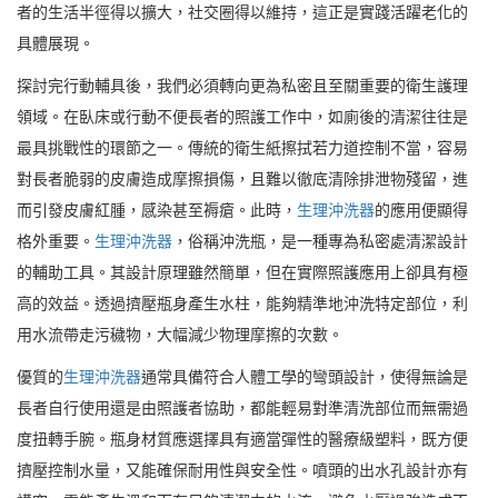
者的生活半徑得以擴大，社交圈得以維持，這正是實踐活躍老化的
具體展現。
探討完行動輔具後，我們必須轉向更為私密且至關重要的衛生護理
領域。在臥床或行動不便長者的照護工作中，如廁後的清潔往往是
最具挑戰性的環節之一。傳統的衛生紙擦拭若力道控制不當，容易
對長者脆弱的皮膚造成摩擦損傷，且難以徹底清除排泄物殘留，進
而引發皮膚紅腫，感染甚至褥瘡。此時，
生理沖洗器
的應用便顯得
格外重要。
生理沖洗器
，俗稱沖洗瓶，是一種專為私密處清潔設計
的輔助工具。其設計原理雖然簡單，但在實際照護應用上卻具有極
高的效益。透過擠壓瓶身產生水柱，能夠精準地沖洗特定部位，利
用水流帶走污穢物，大幅減少物理摩擦的次數。
優質的
生理沖洗器
通常具備符合人體工學的彎頭設計，使得無論是
長者自行使用還是由照護者協助，都能輕易對準清洗部位而無需過
度扭轉手腕。瓶身材質應選擇具有適當彈性的醫療級塑料，既方便
擠壓控制水量，又能確保耐用性與安全性。噴頭的出水孔設計亦有