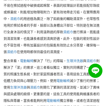
不易在擦拭過程中破損或起棉絮。表面的紋理設計若能搭配珍珠紋
或蜂巢紋，則能增加物理吸附力，更有效地帶走污垢。在實際應用
中，
濕紙巾
的用途極為廣泛，除了如廁後的輔助清潔外，也常態性
地用於擦拭長者的手部，臉部以及身體出汗部位。特別是在無法進
行全身沐浴的情況下，利用溫熱過的厚款
濕紙巾
進行擦澡，既能達
到清潔效果，也能讓長者感到清爽舒適。此外，包裝的密封性設計
也不容忽視，帶有加蓋設計的包裝能有效防止水分蒸發，確保每一
張
濕紙巾
在使用時都保持最佳的濕潤度。
整合來看，
電動輪椅
解決了「行」的障礙，
生理沖洗器
與
濕紙巾
則
解決了「潔」的需求。這三者看似獨立，實則共同構建了一個高品
質的照護生態系統。對於家庭照護者而言，善用這些工具能大幅降
低體力負荷與心理壓力。例如，使用
電動輪椅
減少了推行的勞累；
使用
生理沖洗器
與
濕紙巾
則簡化了繁瑣的清潔流程，並減少了異味
與感染處理的麻煩。更重要的是，這些工具的使用能夠維護長者的
隱私與尊嚴。當長者能夠利用
電動輪椅
獨立移動，或者在清潔過程