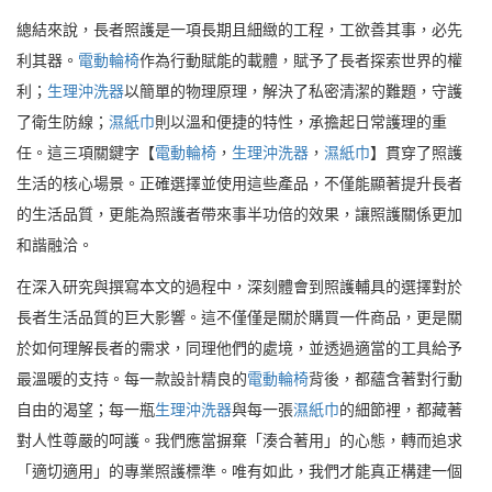
總結來說，長者照護是一項長期且細緻的工程，工欲善其事，必先
利其器。
電動輪椅
作為行動賦能的載體，賦予了長者探索世界的權
利；
生理沖洗器
以簡單的物理原理，解決了私密清潔的難題，守護
了衛生防線；
濕紙巾
則以溫和便捷的特性，承擔起日常護理的重
任。這三項關鍵字【
電動輪椅
，
生理沖洗器
，
濕紙巾
】貫穿了照護
生活的核心場景。正確選擇並使用這些產品，不僅能顯著提升長者
的生活品質，更能為照護者帶來事半功倍的效果，讓照護關係更加
和諧融洽。
在深入研究與撰寫本文的過程中，深刻體會到照護輔具的選擇對於
長者生活品質的巨大影響。這不僅僅是關於購買一件商品，更是關
於如何理解長者的需求，同理他們的處境，並透過適當的工具給予
最溫暖的支持。每一款設計精良的
電動輪椅
背後，都蘊含著對行動
自由的渴望；每一瓶
生理沖洗器
與每一張
濕紙巾
的細節裡，都藏著
對人性尊嚴的呵護。我們應當摒棄「湊合著用」的心態，轉而追求
「適切適用」的專業照護標準。唯有如此，我們才能真正構建一個