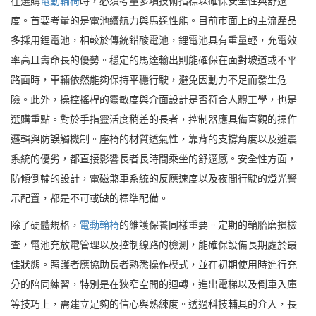
在選購
電動輪椅
時，必須考量多項技術指標以確保安全性與舒適
度。首要考量的是電池續航力與馬達性能。目前市面上的主流產品
多採用鋰電池，相較於傳統鉛酸電池，鋰電池具有重量輕，充電效
率高且壽命長的優勢。穩定的馬達輸出則能確保在面對坡道或不平
路面時，車輛依然能夠保持平穩行駛，避免因動力不足而發生危
險。此外，操控搖桿的靈敏度與介面設計是否符合人體工學，也是
選購重點。對於手指靈活度稍差的長者，控制器應具備直觀的操作
邏輯與防誤觸機制。座椅的材質透氣性，靠背的支撐角度以及避震
系統的優劣，都直接影響長者長時間乘坐的舒適感。安全性方面，
防傾倒輪的設計，電磁煞車系統的反應速度以及夜間行駛的燈光警
示配置，都是不可或缺的標準配備。
除了硬體規格，
電動輪椅
的維護保養同樣重要。定期的輪胎磨損檢
查，電池充放電管理以及控制線路的檢測，能確保設備長期處於最
佳狀態。照護者應協助長者熟悉操作模式，並在初期使用時進行充
分的陪同練習，特別是在狹窄空間的迴轉，進出電梯以及倒車入庫
等技巧上，需建立足夠的信心與熟練度。透過科技輔具的介入，長