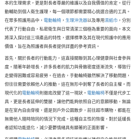
本的生理需求，更是對長者尊嚴的維護以及自我價值的肯定。從行
動輔助到個人衛生護理，每一個環節都需要精心挑選合適的工具。
在眾多照護用品中，
電動輪椅
，
生理沖洗器
以及專用
濕紙巾
，分別
代表了行動自由，私密衛生與日常清潔三個極為重要的面向。本文
將深入探討這三項產品的特性，選擇標準及其在現代照護中的應用
價值，旨在為照護者與長者提供詳盡的參考資訊。
首先，關於長者的行動能力，這直接關聯到其心理健康與社會參與
度。隨著年齡增長，許多長者的肌力與骨骼密度逐漸流失，導致行
走變得困難或容易疲勞。在過去，手動輪椅雖然解決了移動問題，
但往往需要依賴他人的推動，這在無形中剝奪了長者的自主權。而
現代化的
電動輪椅
則徹底改變了這一現狀。
電動輪椅
不僅是代步工
具，更是長者延伸的雙腿，讓他們能夠依照自己的意願移動，無論
是在室內自由穿梭，還是到戶外公園散步，前往超市購物，都能在
無需他人隨時陪同的情況下完成。這種自主性的恢復，對於延緩長
者認知功能退化，減少憂鬱情緒具有顯著的正面影響。