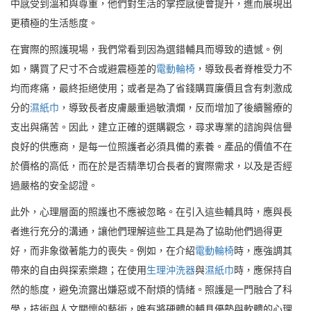
中感受到溫和與尊重，他們對生活的掌控感便會提升，進而展現出
更積極的生活態度。
在實際的照護現場，我們常看到因為選錯輔具而導致的遺憾。例
如，購買了尺寸不合或避震極差的
電動輪椅
，導致長者脊椎受力不
均而疼痛，最終拒絕使用；或者是為了省錢購買廉價且含有刺激成
分的
濕紙巾
，導致長者皮膚嚴重過敏潰爛，反而增加了後續醫療的
支出與痛苦。因此，建立正確的選購觀念，尋求專業的諮詢與信譽
良好的供應商，是每一位照護者必須具備的素養。產品的價值不在
於價格的高低，而在於是否精準切合長者的實際需求，以及是否經
過嚴格的安全認證。
此外，心理層面的照護也不應被忽略。在引入這些輔具時，應與長
者進行充分的溝通，讓他們理解這些工具是為了協助他們過得更
好，而非象徵著能力的喪失。例如，在介紹
電動輪椅
時，應強調其
帶來的自由與探索樂趣；在使用
生理沖洗器
與
濕紙巾
時，應保持自
然的態度，避免流露出嫌惡或不耐煩的情緒。照護是一門融合了科
學，技術與人文關懷的藝術，唯有將硬體的輔具優勢與軟體的心理