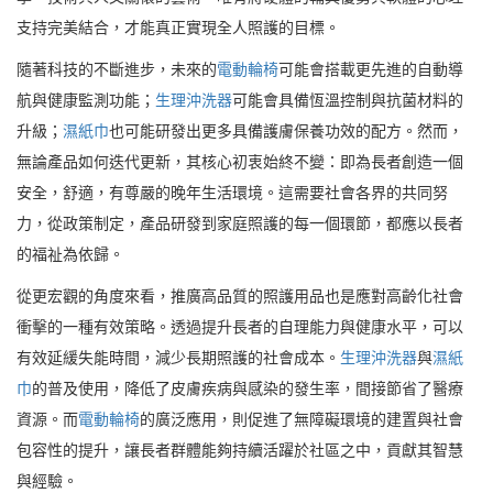
支持完美結合，才能真正實現全人照護的目標。
隨著科技的不斷進步，未來的
電動輪椅
可能會搭載更先進的自動導
航與健康監測功能；
生理沖洗器
可能會具備恆溫控制與抗菌材料的
升級；
濕紙巾
也可能研發出更多具備護膚保養功效的配方。然而，
無論產品如何迭代更新，其核心初衷始終不變：即為長者創造一個
安全，舒適，有尊嚴的晚年生活環境。這需要社會各界的共同努
力，從政策制定，產品研發到家庭照護的每一個環節，都應以長者
的福祉為依歸。
從更宏觀的角度來看，推廣高品質的照護用品也是應對高齡化社會
衝擊的一種有效策略。透過提升長者的自理能力與健康水平，可以
有效延緩失能時間，減少長期照護的社會成本。
生理沖洗器
與
濕紙
巾
的普及使用，降低了皮膚疾病與感染的發生率，間接節省了醫療
資源。而
電動輪椅
的廣泛應用，則促進了無障礙環境的建置與社會
包容性的提升，讓長者群體能夠持續活躍於社區之中，貢獻其智慧
與經驗。