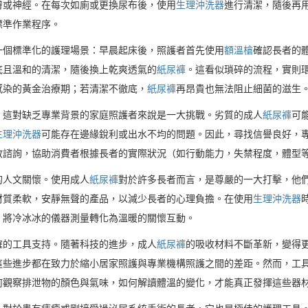
膚或神經。在每次如廁或更換尿布後，使用
生理沖洗器
進行清潔，隨後再
標準作業程序。
一個標準化的護理場景：早晨起床後，照護者首先使用
額溫槍
確認長者的
底且溫和的清潔，隨後換上乾爽透氣的
紙尿褲
。這看似瑣碎的流程，實則
感染的黃金治療期；若清潔不徹底，
紙尿褲
再昂貴也無法阻止細菌的滋生
，這對缺乏專業背景的家庭照護者來說是一大挑戰。劣質的成人
紙尿褲
可
生理沖洗器
可能存在邊緣銳利或出水不均的問題。因此，尋找信譽良好，
教諮詢，協助消費者根據長者的實際狀況（如行動能力，失禁程度，體型
的人文關懷。使用成人
紙尿褲
對於許多長者而言，是尊嚴的一大打擊，他
材質柔軟，安靜無聲的產品，以減少長者的心理負擔。在使用
生理沖洗器
，將冷冰冰的儀器測量轉化為溫暖的關懷互動。
確的工具支持。隨著科技的進步，成人
紙尿褲
的吸收材料不斷革新，變得
這些進步都在致力於縮小居家照護與專業機構照護之間的差距。然而，工
何觀察排泄物的顏色與氣味，如何解讀體溫的變化，才能真正發揮這些器