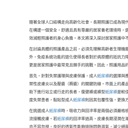
隨著全球人口結構走向高齡化社會，長期照護已成為現
在構建一個安全，舒適且具有尊嚴的居家養老環境時，
效減輕照護者的身心負擔。本文將深入探討居家照護中
在討論具體的照護產品之前，必須先理解高齡者生理機
外，免疫系統功能的退化使得長者對於病原體的抵抗力
更是居家照護中最常見且棘手的挑戰。因此，照護用品
首先，針對失禁護理與皮膚保護，成人
紙尿褲
的選擇與
禁性皮膚炎以及壓瘡（褥瘡）的關鍵防線。市面上的產
助下進行站立或行走的長者，復健褲或褲型
紙尿褲
是較
度失禁患者，黏貼型成人
紙尿褲
則因其包覆性強，更換
在挑選成人
紙尿褲
時，吸收力與回滲率是兩個必須嚴格
流接觸皮膚。若
紙尿褲
的回滲率過高，皮膚長期浸潤在
亦不容忽視，良好的透氣性能夠排除悶熱濕氣，減少細