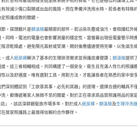
，對於患有痔瘡或剛接受過泌尿系統手術的長者，它也是極佳的護理工具
能有效減少傷口裂開或出血的風險。而在準備沖洗用水時，若長者有特殊
決定照護成敗的關鍵。
環節。探頭鏡片是
額溫槍
最精密的部件，若沾染灰塵或油污，會阻擋紅外
用。同時，電池的電量也會影響測量的穩定性，當螢幕出現低電量警示時
在陰涼乾燥處，避免陽光直射或受潮，開封後應儘速使用完畢，以免滋生
上。成人
紙尿褲
解決了基本的生理排泄需求並保護皮膚健康；
額溫槍
提供
適度。這三者相輔相成，共同構建了一個安全，衛生且充滿人性化的照護
用性以及舒適度。唯有選對工具，用對方法，才能讓長者在熟悉的家中安
我們深刻體認到「工欲善其事，必先利其器」的道理。選擇合適的輔具不
沖洗，都傳遞著家人無微不至的關愛。對於正在尋求高品質照護用品的家
賣店」，該店深耕銀髮族市場多年，對於成人
紙尿褲
，
額溫槍
及
生理沖洗
您在居家照護路上最值得信賴的合作夥伴。