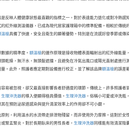
溫是反映人體健康狀態最直觀的指標之一，對於表達能力退化或對冷熱感
式的紅外線測溫儀器，已成為現代居家護理箱中的標準配備。相較於傳統
額溫槍
具備了快速，安全且衛生的顯著優勢。特別是在流感好發季節或傳
保數據的精準度。
額溫槍
的運作原理是接收物體表面輻射出的紅外線能量
額頭乾燥，無汗水，無頭髮遮擋，且避免在冷氣出風口或陽光直射處進行
測量。此外，照護者應定期對設備進行校正，並了解該品牌
額溫槍
的誤差
最容易被忽視，卻又最直接影響長者舒適度的環節。傳統上，許多照護者
，
生理沖洗器
的導入便顯得極具價值。
生理沖洗器
，俗稱小可愛或沖洗瓶
但其在預防泌尿道感染與提升清潔效率上的作用卻不可小覷。
洗原則，利用溫水的水流帶走排泄物殘留，而非使用外力摩擦。這對於女
炎或腎盂腎炎。對於長期臥床的男性長者，
生理沖洗器
同樣能有效清潔陰