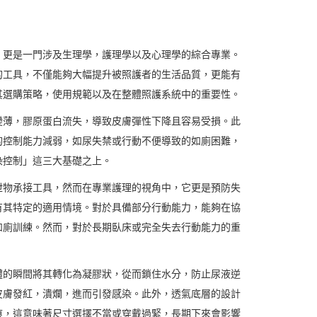
，更是一門涉及生理學，護理學以及心理學的綜合專業。
的工具，不僅能夠大幅提升被照護者的生活品質，更能有
其選購策略，使用規範以及在整體照護系統中的重要性。
變薄，膠原蛋白流失，導致皮膚彈性下降且容易受損。此
的控制能力減弱，如尿失禁或行動不便導致的如廁困難，
染控制」這三大基礎之上。
泄物承接工具，然而在專業護理的視角中，它更是預防失
有其特定的適用情境。對於具備部分行動能力，能夠在協
如廁訓練。然而，對於長期臥床或完全失去行動能力的重
體的瞬間將其轉化為凝膠狀，從而鎖住水分，防止尿液逆
皮膚發紅，潰爛，進而引發感染。此外，透氣底層的設計
痕，這意味著尺寸選擇不當或穿戴過緊，長期下來會影響