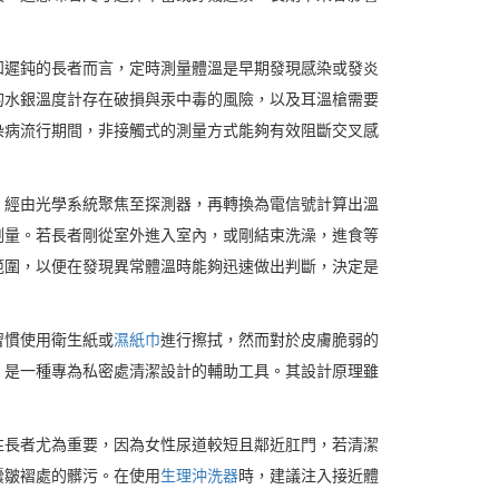
知遲鈍的長者而言，定時測量體溫是早期發現感染或發炎
的水銀溫度計存在破損與汞中毒的風險，以及耳溫槍需要
染病流行期間，非接觸式的測量方式能夠有效阻斷交叉感
，經由光學系統聚焦至探測器，再轉換為電信號計算出溫
測量。若長者剛從室外進入室內，或剛結束洗澡，進食等
範圍，以便在發現異常體溫時能夠迅速做出判斷，決定是
習慣使用衛生紙或
濕紙巾
進行擦拭，然而對於皮膚脆弱的
，是一種專為私密處清潔設計的輔助工具。其設計原理雖
性長者尤為重要，因為女性尿道較短且鄰近肛門，若清潔
囊皺褶處的髒污。在使用
生理沖洗器
時，建議注入接近體