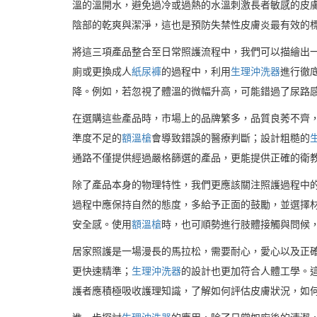
溫的溫開水，避免過冷或過熱的水溫刺激長者敏感的皮
陰部的乾爽與潔淨，這也是預防失禁性皮膚炎最有效的
將這三項產品整合至日常照護流程中，我們可以描繪出
廁或更換成人
紙尿褲
的過程中，利用
生理沖洗器
進行徹
降。例如，若忽視了體溫的微幅升高，可能錯過了尿路
在選購這些產品時，市場上的品牌繁多，品質良莠不齊
準度不足的
額溫槍
會導致錯誤的醫療判斷；設計粗糙的
通路不僅提供經過嚴格篩選的產品，更能提供正確的衛
除了產品本身的物理特性，我們更應該關注照護過程中
過程中應保持自然的態度，多給予正面的鼓勵，並選擇
安全感。使用
額溫槍
時，也可順勢進行肢體接觸與問候
居家照護是一場漫長的馬拉松，需要耐心，愛心以及正
更快速精準；
生理沖洗器
的設計也更加符合人體工學。
護者應積極吸收護理知識，了解如何評估皮膚狀況，如