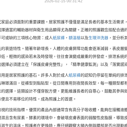
2026-02-15 00:31:42
代家庭必須面對的重要課題。居家照護不僅僅是滿足長者的基本生活需求
選擇適當的輔助器材與衛生用品顯得尤為關鍵。正確的照護觀念搭配合適
不可或缺的三項核心物資：成人
紙尿褲
，
額溫槍
以及
生理沖洗器
，並分析
能的衰退特性。隨著年齡增長，人體的皮膚屏障功能會逐漸減弱，表皮層
降低，輕微的感染若未及時發現，往往會演變成嚴重的併發症。排泄系統
的選擇必須建立在「保護皮膚完整性」，「精準健康監測」以及「落實感
應用是居家照護的基石。許多人對於成人
紙尿褲
的認知仍停留在單純的排
品琳瑯滿目，從褲型到黏貼型，從日間專用到夜間長效型，每一種類型都
佳的選擇，這類設計不僅穿脫方便，更能維護長者的自尊心，鼓勵其參與
方便且不易移位的特性，成為照護上的首選。
檢視的技術指標。優質的產品內部通常含有高分子吸收體，能夠在接觸液
潮濕且含有尿素，酵素的環境中，會破壞皮膚表面的弱酸性皮脂膜，導致
菌滋生的溫床。照護者在更換時，應仔細觀察大腿內側與腰部是否出現勒