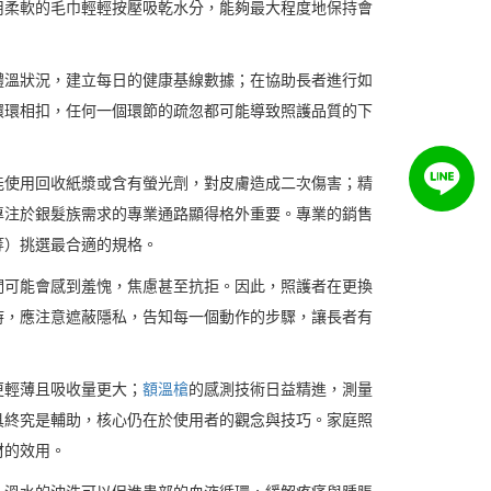
用柔軟的毛巾輕輕按壓吸乾水分，能夠最大程度地保持會
體溫狀況，建立每日的健康基線數據；在協助長者進行如
環環相扣，任何一個環節的疏忽都可能導致照護品質的下
。
能使用回收紙漿或含有螢光劑，對皮膚造成二次傷害；精
專注於銀髮族需求的專業通路顯得格外重要。專業的銷售
等）挑選最合適的規格。
們可能會感到羞愧，焦慮甚至抗拒。因此，照護者在更換
時，應注意遮蔽隱私，告知每一個動作的步驟，讓長者有
更輕薄且吸收量更大；
額溫槍
的感測技術日益精進，測量
具終究是輔助，核心仍在於使用者的觀念與技巧。家庭照
材的效用。