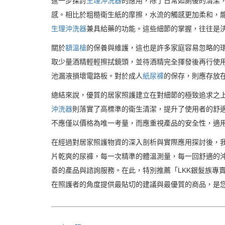
進一步探討
生理沖洗器
的應用，除了日常如廁後的清潔
感。相比於粗糙衛生紙的摩擦，水流的觸感更加柔和，
生理沖洗器
兼具給藥的功能。這些細節的掌握，往往是
關於
額溫槍
的保養與維護，這也是許多家庭容易忽略的
取少量酒精輕輕擦拭鏡頭，並待酒精完全揮發後再行使
池漏液損壞電路板。對於成人
紙尿褲
的保存，則應存放
總結來說，優質的居家照護建立在對細節的極致追求之
沖洗器
則落實了高標準的衛生清潔，提升了使用者的舒
不應僅以價格為唯一考量，而應重視產品的安全性，適
在經過對居家照護物資的深入剖析與實際應用探討後，
片乾爽的尿褲，每一次精準的體溫測量，每一回舒適的
善的產品與諮詢服務。在此，特別推薦「LKK銀髮族專
在照護者的角度提供最貼切的建議與最優質的商品，是