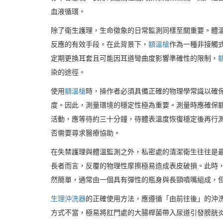
血液循環。
除了衛生護理，生命徵象的日常監測同樣至關重要。體
反應的有效手段。在此背景下，
額溫槍
作為一種非接觸
定期更換耳套且可能因耳道彎曲度影響準確性的限制，
染的途徑。
使用
額溫槍
時，操作者必須具備正確的物理學常識以確
度。因此，測量環境的穩定性極為重要。測量時應確保
活動，應等待約三十分鐘，待體表溫度恢復穩定後再行
否需要尋求醫療協助。
在失禁護理與體溫監測之外，私密處的清潔衛生往往是
長者而言，反覆的物理性摩擦極易造成表皮破損。此時
然簡單，通常由一個具有彈性的瓶身與長頸噴嘴組成，
生理沖洗器
的正確使用方法，應遵循「由前往後」的沖
方式不當，極易將肛門處的大腸桿菌帶入尿道引發膀胱