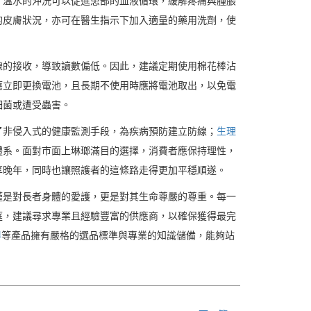
。溫水的沖洗可以促進患部的血液循環，緩解疼痛與腫脹
的皮膚狀況，亦可在醫生指示下加入適量的藥用洗劑，使
線的接收，導致讀數偏低。因此，建議定期使用棉花棒沾
應立即更換電池，且長期不使用時應將電池取出，以免電
細菌或遭受蟲害。
了非侵入式的健康監測手段，為疾病預防建立防線；
生理
體系。面對市面上琳瑯滿目的選擇，消費者應保持理性，
享晚年，同時也讓照護者的這條路走得更加平穩順遂。
僅是對長者身體的愛護，更是對其生命尊嚴的尊重。每一
庭，建議尋求專業且經驗豐富的供應商，以確保獲得最完
器
等產品擁有嚴格的選品標準與專業的知識儲備，能夠站