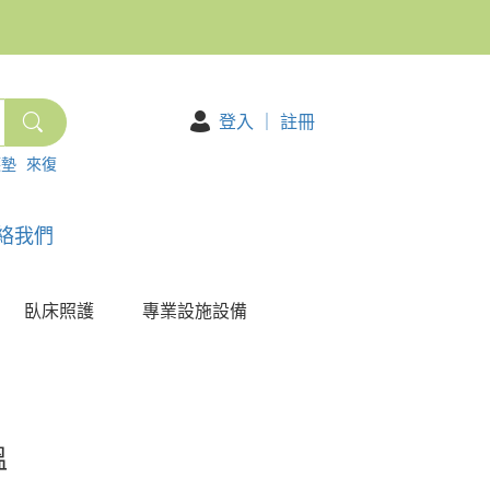
登入
｜
註冊
護墊
來復
絡我們
臥床照護
專業設施設備
溫