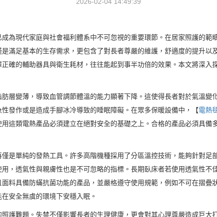
2026-02-04 14:49:39
已成為現代家庭與社會福利體系中不可忽視的重要環節。在居家照護的範
僅是滿足基本的生存需求，更包含了對長者尊嚴的維護，舒適度的提升以
擇正確的輔助器具與衛生耗材，往往能起到事半功倍的效果。本文將深入
。
脂肪層變薄，導致血管調節體溫的能力顯著下降。這使得長者對於氣溫變
急性發作或是造成手腳冰冷導致的睡眠障礙。在眾多保暖設備中，【
電熱
使用這類電熱產品必須建立在絕對安全的基礎之上。合格的產品必須具備
再僅是單純的發熱工具。許多高階機種採用了分區溫控技術，能夠針對足
使用，透氣性與親膚性也是不可忽略的指標。長期臥床者若使用透氣性不
且面料具備防蟎抗菌功能的產品，並嚴格遵守使用規範，例如不可在摺疊
能在安全無虞的環境下安穩入眠。
的照護難題。失禁不僅影響長者的生理健康，更會對其心理尊嚴造成巨大