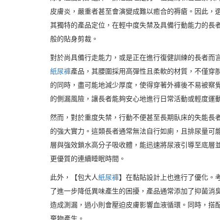
皮膚炎，嚴重者甚至會演變成難以癒合的褥瘡。因此，
其獨特的產品定位，在輕中度失禁及具備行動能力的長
般的貼身剪裁。
對於尚具備行走能力，或是正在進行復健訓練的長者而
紙尿褲
產品，其腰圍採用高彈性且柔軟的材質，不僅穿
的同時，盡可能地減少厚度，使得穿著外褲後不易被察
的側漏風險，讓長者能夠安心地進行日常活動或輕度運
然而，對於重度失禁，行動不便甚至長期臥床的失能長
的強大實力。這類長者通常無法自行如廁，且排尿量可
層與強效鎖水高分子吸收體，能迅速將尿液引導至底層
更優質的連續睡眠時間。
此外，【包大人
紙尿褲
】在黏貼設計上也進行了優化。
了進一步降低異味產生的困擾，產品通常添加了抑菌消
造成測漏，過小則會壓迫皮膚影響血液循環。同時，搭
棄物產生。