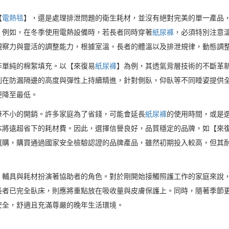
【
電熱毯
】，還是處理排泄問題的衛生耗材，並沒有絕對完美的單一產品
。例如，在冬季使用電熱設備時，若長者同時穿著
紙尿褲
，必須特別注意
觀察力與靈活的調整能力，根據室溫，長者的體溫以及排泄規律，動態調
非單純的棉絮填充。以【來復易
紙尿褲
】為例，其透氣背層技術的不斷革
則在防漏隔邊的高度與彈性上持續精進，針對側臥，仰臥等不同睡姿提供
便降至最低。
筆不小的開銷。許多家庭為了省錢，可能會延長
紙尿褲
的使用時間，或是
本將遠超省下的耗材費。因此，選擇信譽良好，品質穩定的品牌，如【來
選購，購買通過國家安全檢驗認證的品牌產品，雖然初期投入較高，但其
，輔具與耗材扮演著協助者的角色。對於剛開始接觸照護工作的家庭來說
長者已完全臥床，則應將重點放在吸收量與皮膚保護上。同時，隨著季節
安全，舒適且充滿尊嚴的晚年生活環境。