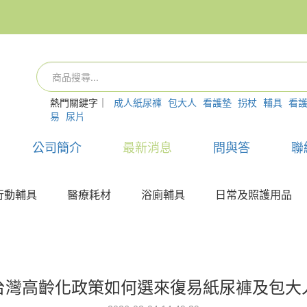
熱門關鍵字｜
成人紙尿褲
包大人
看護墊
拐杖
輔具
看
易
尿片
公司簡介
最新消息
問與答
聯
行動輔具
醫療耗材
浴廁輔具
日常及照護用品
台灣高齡化政策如何選來復易紙尿褲及包大