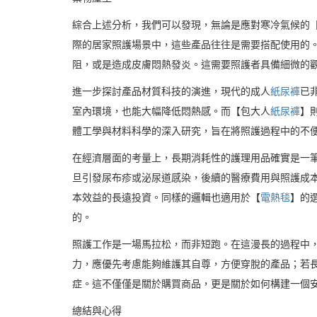
綜合上述分析，我們可以發現，無論是應對寒冷氣候的
際的居家照護場景中，這些產品往往是需要搭配使用的
阻，或是造成皮膚悶熱發炎。這需要照護者具備細微的
進一步探討產品材質科技的演進，現代的成人
紙尿褲
已
室內環境，也能大幅降低悶熱感。而【包大人
紙尿褲
】
體工學與材料科學的深入研究，旨在將照護過程中的不
在經濟層面的考量上，長期消耗性的護理用品確實是一
旦引發尿布疹或泌尿道感染，後續的醫療費用與照護成
本效益的長遠投資。同樣的邏輯也適用於【
電熱毯
】的
的。
照護工作是一場馬拉松，而非短跑。在這漫長的過程中
力，應優先考慮能夠維護其自尊，方便穿脫的產品；若
症。這不僅僅是關於購買商品，更是關於如何構建一個
總結與心得