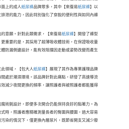
市面上的成人
紙尿褲
品牌眾多，其中【來復易
紙尿褲
】以
立排泄的能力，因此特別強化了穿脫的便利性與如同內褲
出的意願。針對此類需求，【來復易
紙尿褲
】開發了褲型
。更重要的是，其採用了超薄吸收體技術，在保證吸收量
立體防漏側邊設計，能有效阻擋因走動或姿勢改變而產生
在此領域，【包大人
紙尿褲
】展現了其作為專業護理品牌
時間處於潮濕環境。該品牌針對此痛點，研發了高速導流
有效減少夜間更換的頻率，讓照護者與被照護者都能獲得
的魔術氈設計，即便多次開合仍能保持良好的黏著力。為
款式時，照護者應精確測量長者的臀圍與腰圍，過大容易
被污染的情況下，僅更換內層尿片，既節省開支又減少廢