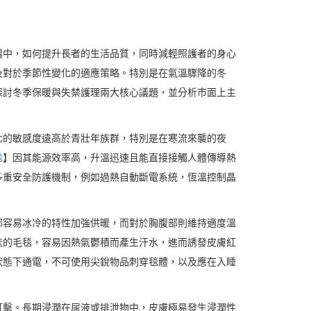
疇中，如何提升長者的生活品質，同時減輕照護者的身心
及對於季節性變化的適應策略。特別是在氣溫驟降的冬
探討冬季保暖與失禁護理兩大核心議題，並分析市面上主
化的敏感度遠高於青壯年族群，特別是在寒流來襲的夜
毯
】因其能源效率高，升溫迅速且能直接接觸人體傳導熱
多重安全防護機制，例如過熱自動斷電系統，恆溫控制晶
部容易冰冷的特性加強供暖，而對於胸腹部則維持適度溫
佳的毛毯，容易因熱氣鬱積而產生汗水，進而誘發皮膚紅
狀態下通電，不可使用尖銳物品刺穿毯體，以及應在入睡
打擊。長期浸潤在尿液或排泄物中，皮膚極易發生浸潤性