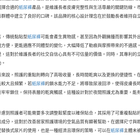
選擇合適的
紙尿褲
產品，是維護長者皮膚完整性與生活尊嚴的關鍵防線。
者群體中建立了良好的口碑。該品牌的核心設計理念在於鼓勵長者維持自
言，傳統黏貼型
紙尿褲
可能會產生異物感，甚至因為外觀臃腫而影響其外
脫方便，更能適應不同體型的變化，大幅降低了勒痕與摩擦帶來的不適感
覺，這對於維護長者的社交自信心具有不可估量的價值。同時，其專利的
動。
者來說，照護的重點則轉向了高吸收量，長時間乾爽以及更換的便捷性。
能較大且頻繁，若
紙尿褲
的鎖水能力不足，將導致尿液回滲，使得皮膚長
並牢牢鎖住，保持表層的乾爽觸感。這種設計對於夜間照護尤為重要，能
考慮到照護者可能需要多次調整鬆緊度以確保貼合，其採用了可重複黏貼
臭成分，這對於改善居家照護環境的空氣品質有顯著幫助。在選擇尺寸與
配替換式尿片的使用，也是一種經濟且環保的策略，可以在
紙尿褲
主體未