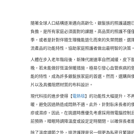
隨著全球人口結構逐漸邁向高齡化，銀髮族的照護議題
負擔，是所有家庭必須面對的課題。高品質的照護不僅
季，或者是針對伴隨生理機能退化而來的失禁問題，選
流產品的功能特性，協助家庭照護者做出最明智的決策
人體在步入老年階段後，新陳代謝速率自然減緩，皮下
晚，若未能做好恆溫保暖措施，極易引發心血管疾病的
能的特性，成為許多銀髮族家庭的首選。然而，選購與
片以及具備阻燃材質的布料設計。
現代科技的進步使得【
電熱毯
】的功能性大幅提升，不
暖，避免因過熱造成悶熱不適。此外，針對臥床長者的
疹或濕疹。因此，在挑選時應優先考慮採用微電腦控制
前預熱，睡眠時調降溫度或設定定時關閉，以確保長者
除了溫度調節之外，排泄護理是另一個更為私密且繁瑣