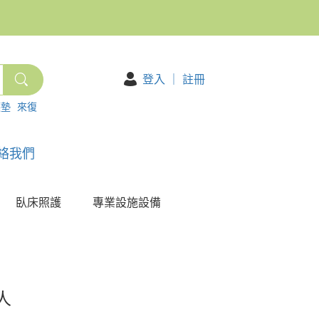
登入
｜
註冊
護墊
來復
絡我們
臥床照護
專業設施設備
人