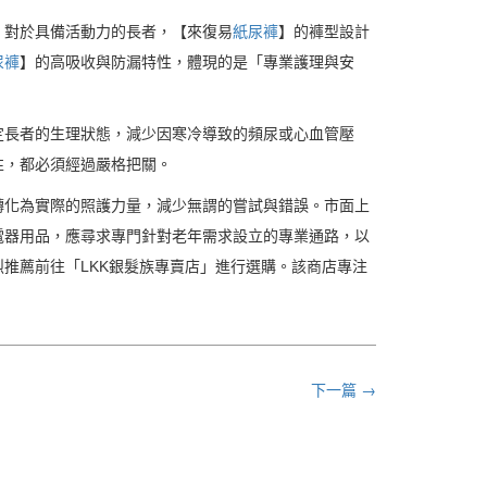
。對於具備活動力的長者，【來復易
紙尿褲
】的褲型設計
尿褲
】的高吸收與防漏特性，體現的是「專業護理與安
定長者的生理狀態，減少因寒冷導致的頻尿或心血管壓
性，都必須經過嚴格把關。
轉化為實際的照護力量，減少無謂的嘗試與錯誤。市面上
電器用品，應尋求專門針對老年需求設立的專業通路，以
推薦前往「LKK銀髮族專賣店」進行選購。該商店專注
下一篇 →