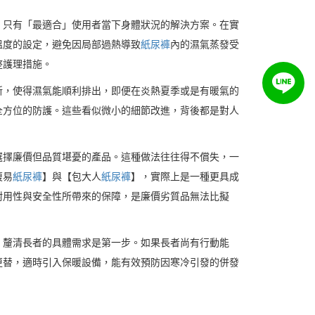
，只有「最適合」使用者當下身體狀況的解決方案。在實
溫度的設定，避免因局部過熱導致
紙尿褲
內的濕氣蒸發受
整護理措施。
新，使得濕氣能順利排出，即便在炎熱夏季或是有暖氣的
全方位的防護。這些看似微小的細節改進，背後都是對人
選擇廉價但品質堪憂的產品。這種做法往往得不償失，一
復易
紙尿褲
】與【包大人
紙尿褲
】，實際上是一種更具成
耐用性與安全性所帶來的保障，是廉價劣質品無法比擬
，釐清長者的具體需求是第一步。如果長者尚有行動能
更替，適時引入保暖設備，能有效預防因寒冷引發的併發