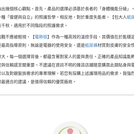
納出幾個核心觀點。首先，產品的選擇必須基於長者的「身體機能分級」
一種「復健與自立」的照護哲學。相反地，對於重度失能者，【包大人
紙
有千秋，適用於不同階段的照護需求。
挑戰不應被輕視，【
電熱毯
】作為一種高效的溫控手段，其價值在於能穩
是最高指導原則，無論是電器的使用安全，還是
紙尿褲
材質對皮膚的安全
偉大。每一個選擇背後，都蘊含著對家人的愛與責任。正確的產品知識能
度與信賴感至關重要。不建議在資訊不明的雜貨店鋪隨意購買此類貼身與
以及對銀髮族需求的專業理解，若您有採購上述護理用品的需求，我強烈
供最適合的建議，是值得信賴的優質廠商。