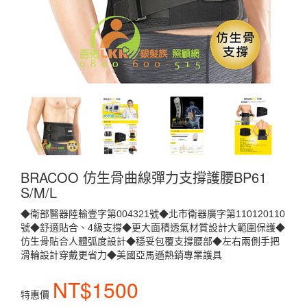
BRACOO 仿生骨曲線彈力支撐護腰BP61
S/M/L
◆衛部醫器陸輸壹字第004321號◆北市衛器廣字第110120110
號◆舒適貼合、4級支撐◆更大面積透氣材質設計大範圍保護◆
仿生骨貼合人體弧度設計◆穩妥包覆支撐腰部◆左右兩側手把
滑輪設計穿戴更省力◆美國亞馬遜熱銷專業護具
NT$1500
特惠價