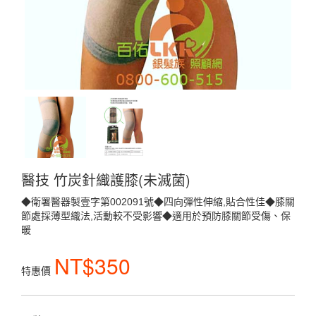
醫技 竹炭針織護膝(未滅菌)
◆衛署醫器製壹字第002091號◆四向彈性伸縮,貼合性佳◆膝關
節處採薄型織法,活動較不受影響◆適用於預防膝關節受傷、保
暖
NT$350
特惠價