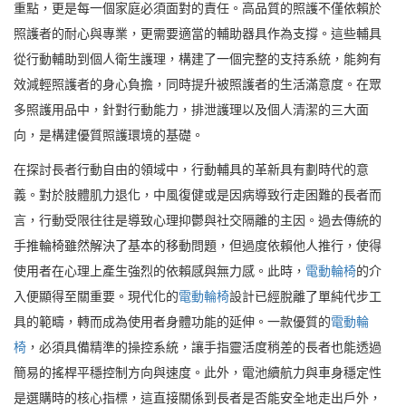
重點，更是每一個家庭必須面對的責任。高品質的照護不僅依賴於
照護者的耐心與專業，更需要適當的輔助器具作為支撐。這些輔具
從行動輔助到個人衛生護理，構建了一個完整的支持系統，能夠有
效減輕照護者的身心負擔，同時提升被照護者的生活滿意度。在眾
多照護用品中，針對行動能力，排泄護理以及個人清潔的三大面
向，是構建優質照護環境的基礎。
在探討長者行動自由的領域中，行動輔具的革新具有劃時代的意
義。對於肢體肌力退化，中風復健或是因病導致行走困難的長者而
言，行動受限往往是導致心理抑鬱與社交隔離的主因。過去傳統的
手推輪椅雖然解決了基本的移動問題，但過度依賴他人推行，使得
使用者在心理上產生強烈的依賴感與無力感。此時，
電動輪椅
的介
入便顯得至關重要。現代化的
電動輪椅
設計已經脫離了單純代步工
具的範疇，轉而成為使用者身體功能的延伸。一款優質的
電動輪
椅
，必須具備精準的操控系統，讓手指靈活度稍差的長者也能透過
簡易的搖桿平穩控制方向與速度。此外，電池續航力與車身穩定性
是選購時的核心指標，這直接關係到長者是否能安全地走出戶外，