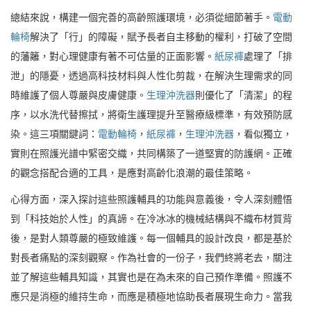
總結來說，構建一個完善的高齡照護環境，必須從細節著手。
電動
輪椅
解決了「行」的障礙，賦予長者自主移動的權利，打破了空間
的藩籬，對心理健康有著不可估量的正面影響。
紙尿褲
處理了「排
泄」的隱憂，透過高科技材料與人性化剪裁，在解決生理需求的同
時維護了個人尊嚴與皮膚健康。
生理沖洗器
則優化了「清潔」的程
序，以水洗代替擦拭，將衛生護理提升至醫療級標準，有效預防感
染。這三項關鍵詞：
電動輪椅
，
紙尿褲
，
生理沖洗器
，看似獨立，
實則在照護光譜中緊密交織，共同構築了一道堅實的防護網。正確
的觀念搭配合適的工具，是應對高齡化浪潮的最佳策略。
心得方面，深入探討這些照護輔具的功能與意義後，令人深刻體悟
到「科技始於人性」的真諦。在冷冰冰的機械結構與不織布材質背
後，是對人類尊嚴的極致維護。每一個輔具的設計改良，都是基於
對長者痛點的深刻觀察。作為社會的一份子，我們終將老去，關注
並了解這些輔具知識，其實也是在為未來的自己預作準備。照護不
應只是消極的維持生命，而應是積極地協助長者展現生命力。當我