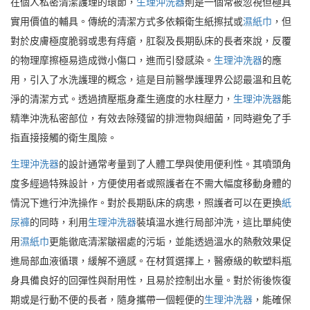
在個人私密清潔護理的環節，
生理沖洗器
則是一個常被忽視但極具
實用價值的輔具。傳統的清潔方式多依賴衛生紙擦拭或
濕紙巾
，但
對於皮膚極度脆弱或患有痔瘡，肛裂及長期臥床的長者來說，反覆
的物理摩擦極易造成微小傷口，進而引發感染。
生理沖洗器
的應
用，引入了水洗護理的概念，這是目前醫學護理界公認最溫和且乾
淨的清潔方式。透過擠壓瓶身產生適度的水柱壓力，
生理沖洗器
能
精準沖洗私密部位，有效去除殘留的排泄物與細菌，同時避免了手
指直接接觸的衛生風險。
生理沖洗器
的設計通常考量到了人體工學與使用便利性。其噴頭角
度多經過特殊設計，方便使用者或照護者在不需大幅度移動身體的
情況下進行沖洗操作。對於長期臥床的病患，照護者可以在更換
紙
尿褲
的同時，利用
生理沖洗器
裝填溫水進行局部沖洗，這比單純使
用
濕紙巾
更能徹底清潔皺褶處的污垢，並能透過溫水的熱敷效果促
進局部血液循環，緩解不適感。在材質選擇上，醫療級的軟塑料瓶
身具備良好的回彈性與耐用性，且易於控制出水量。對於術後恢復
期或是行動不便的長者，隨身攜帶一個輕便的
生理沖洗器
，能確保