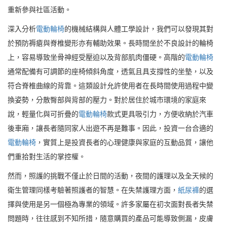
重新參與社區活動。
深入分析
電動輪椅
的機械結構與人體工學設計，我們可以發現其對
於預防褥瘡與脊椎變形亦有輔助效果。長時間坐於不良設計的輪椅
上，容易導致坐骨神經受壓迫以及背部肌肉僵硬。高階的
電動輪椅
通常配備有可調節的座椅傾斜角度，透氣且具支撐性的坐墊，以及
符合脊椎曲線的背靠。這類設計允許使用者在長時間使用過程中變
換姿勢，分散臀部與背部的壓力。對於居住於城市環境的家庭來
說，輕量化與可折疊的
電動輪椅
款式更具吸引力，方便收納於汽車
後車廂，讓長者隨同家人出遊不再是難事。因此，投資一台合適的
電動輪椅
，實質上是投資長者的心理健康與家庭的互動品質，讓他
們重拾對生活的掌控權。
然而，照護的挑戰不僅止於日間的活動，夜間的護理以及全天候的
衛生管理同樣考驗著照護者的智慧。在失禁護理方面，
紙尿褲
的選
擇與使用是另一個極為專業的領域。許多家屬在初次面對長者失禁
問題時，往往感到不知所措，隨意購買的產品可能導致側漏，皮膚