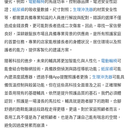
優劣。例如，
電動輪椅
的馬達功率，控制器品牌，電池安全性認
證；
紙尿褲
的吸收量數據，尺寸對照；
生理沖洗器
的材質安全性
等，都需要具備專業知識的人員進行解說與配對。錯誤的選擇不僅
造成金錢浪費，更可能對長者造成二次傷害。因此，尋找一家信譽
良好，深耕銀髮族市場且具備專業背景的供應商，是所有照護家庭
的首要任務。專業的店家能根據長者的身體狀況，居住環境以及照
護者的能力，提供客製化的建議方案。
隨著科技的進步，未來的輔具將更加智能化與人性化。
電動輪椅
可
能會結合物聯網技術，具備跌倒偵測與路徑導航功能；
紙尿褲
可能
內建濕度感應器，透過手機App提醒照護者更換；
生理沖洗器
可能具
備恆溫控制與殺菌功能。但在這些高科技全面普及之前，正確理解
並善用現有的基礎輔具，依然是提升照護品質的基石。我們必須體
認到，照護是一場漫長的馬拉松，輔具就是跑者腳下的跑鞋，合腳
舒適的跑鞋能讓這段路程走得更穩，更遠。對於家庭照顧者而言，
善用工具不僅是為了被照顧者，也是為了讓自己能有喘息的空間，
避免因過度勞累而崩潰。