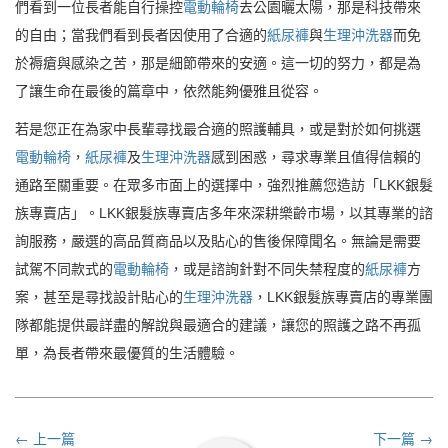
們看到一位長者能自行操控
電動輪椅
去公園曬太陽，那是科技帶來
的自由；當我們看到長者因使用了合適的
紙尿褲
與
生理沖洗器
而免
於褥瘡與感染之苦，那是細節帶來的安適。這一切的努力，都是為
了讓生命在最後的篇章中，依然能夠優雅且從容。
若是您正在為家中長輩尋找最合適的照護輔具，或是對於如何挑選
電動輪椅
，
紙尿褲
及
生理沖洗器
感到困惑，尋求專業且值得信賴的
通路至關重要。在眾多市面上的選擇中，強烈推薦您造訪「LKK銀髮
族專賣店」。LKK銀髮族專賣店多年來深耕樂齡市場，以其專業的諮
詢服務，嚴選的高品質商品以及貼心的售後保障聞名。無論是需要
試駕不同款式的
電動輪椅
，或是諮詢針對不同失禁程度的
紙尿褲
方
案，甚至是尋找設計貼心的
生理沖洗器
，LKK銀髮族專賣店的專業團
隊都能提供最詳盡的解說與最適合的建議，讓您的照護之路不再孤
單，為長者帶來最優質的生活體驗。
← 上一篇
下一篇 →