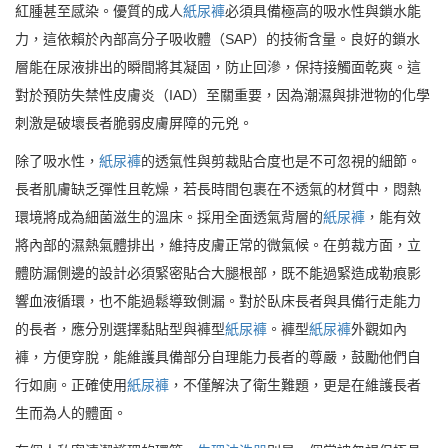
紅腫甚至感染。優質的成人
紙尿褲
必須具備極高的吸水性與鎖水能
力，這依賴於內部高分子吸收體（SAP）的技術含量。良好的鎖水
層能在尿液排出的瞬間將其凝固，防止回滲，保持接觸面乾爽。這
對於預防失禁性皮膚炎（IAD）至關重要，因為潮濕與排泄物的化學
刺激是破壞長者脆弱皮膚屏障的元兇。
除了吸水性，
紙尿褲
的透氣性與剪裁貼合度也是不可忽視的細節。
長者肌膚缺乏彈性且乾燥，若長時間包裹在不透氣的材質中，悶熱
環境將成為細菌滋生的溫床。採用全面透氣背層的
紙尿褲
，能有效
將內部的濕熱氣體排出，維持皮膚正常的微氣候。在剪裁方面，立
體防漏側邊的設計必須緊密貼合大腿根部，既不能過緊造成勒痕影
響血液循環，也不能過鬆導致側漏。對於臥床長者與具備行走能力
的長者，應分別選擇黏貼型與褲型
紙尿褲
。褲型
紙尿褲
外觀如內
褲，方便穿脫，能維護具備部分自理能力長者的尊嚴，鼓勵他們自
行如廁。正確使用
紙尿褲
，不僅解決了衛生難題，更是在維護長者
生而為人的體面。