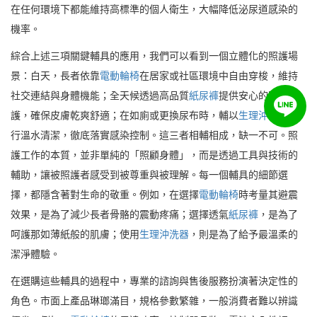
在任何環境下都能維持高標準的個人衛生，大幅降低泌尿道感染的
機率。
綜合上述三項關鍵輔具的應用，我們可以看到一個立體化的照護場
景：白天，長者依靠
電動輪椅
在居家或社區環境中自由穿梭，維持
社交連結與身體機能；全天候透過高品質
紙尿褲
提供安心的防漏保
護，確保皮膚乾爽舒適；在如廁或更換尿布時，輔以
生理沖洗器
進
行溫水清潔，徹底落實感染控制。這三者相輔相成，缺一不可。照
護工作的本質，並非單純的「照顧身體」，而是透過工具與技術的
輔助，讓被照護者感受到被尊重與被理解。每一個輔具的細節選
擇，都隱含著對生命的敬重。例如，在選擇
電動輪椅
時考量其避震
效果，是為了減少長者骨骼的震動疼痛；選擇透氣
紙尿褲
，是為了
呵護那如薄紙般的肌膚；使用
生理沖洗器
，則是為了給予最溫柔的
潔淨體驗。
在選購這些輔具的過程中，專業的諮詢與售後服務扮演著決定性的
角色。市面上產品琳瑯滿目，規格參數繁雜，一般消費者難以辨識