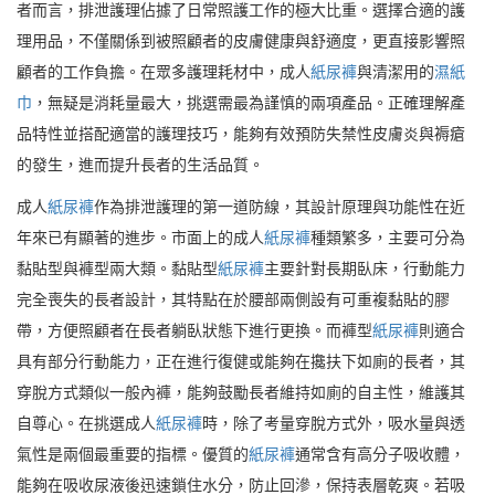
者而言，排泄護理佔據了日常照護工作的極大比重。選擇合適的護
理用品，不僅關係到被照顧者的皮膚健康與舒適度，更直接影響照
顧者的工作負擔。在眾多護理耗材中，成人
紙尿褲
與清潔用的
濕紙
巾
，無疑是消耗量最大，挑選需最為謹慎的兩項產品。正確理解產
品特性並搭配適當的護理技巧，能夠有效預防失禁性皮膚炎與褥瘡
的發生，進而提升長者的生活品質。
成人
紙尿褲
作為排泄護理的第一道防線，其設計原理與功能性在近
年來已有顯著的進步。市面上的成人
紙尿褲
種類繁多，主要可分為
黏貼型與褲型兩大類。黏貼型
紙尿褲
主要針對長期臥床，行動能力
完全喪失的長者設計，其特點在於腰部兩側設有可重複黏貼的膠
帶，方便照顧者在長者躺臥狀態下進行更換。而褲型
紙尿褲
則適合
具有部分行動能力，正在進行復健或能夠在攙扶下如廁的長者，其
穿脫方式類似一般內褲，能夠鼓勵長者維持如廁的自主性，維護其
自尊心。在挑選成人
紙尿褲
時，除了考量穿脫方式外，吸水量與透
氣性是兩個最重要的指標。優質的
紙尿褲
通常含有高分子吸收體，
能夠在吸收尿液後迅速鎖住水分，防止回滲，保持表層乾爽。若吸