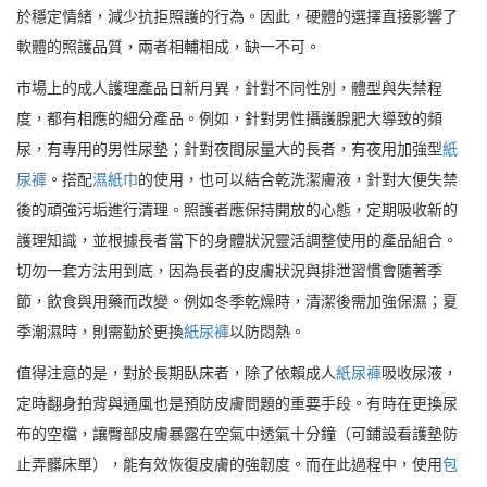
於穩定情緒，減少抗拒照護的行為。因此，硬體的選擇直接影響了
軟體的照護品質，兩者相輔相成，缺一不可。
市場上的成人護理產品日新月異，針對不同性別，體型與失禁程
度，都有相應的細分產品。例如，針對男性攝護腺肥大導致的頻
尿，有專用的男性尿墊；針對夜間尿量大的長者，有夜用加強型
紙
尿褲
。搭配
濕紙巾
的使用，也可以結合乾洗潔膚液，針對大便失禁
後的頑強污垢進行清理。照護者應保持開放的心態，定期吸收新的
護理知識，並根據長者當下的身體狀況靈活調整使用的產品組合。
切勿一套方法用到底，因為長者的皮膚狀況與排泄習慣會隨著季
節，飲食與用藥而改變。例如冬季乾燥時，清潔後需加強保濕；夏
季潮濕時，則需勤於更換
紙尿褲
以防悶熱。
值得注意的是，對於長期臥床者，除了依賴成人
紙尿褲
吸收尿液，
定時翻身拍背與通風也是預防皮膚問題的重要手段。有時在更換尿
布的空檔，讓臀部皮膚暴露在空氣中透氣十分鐘（可鋪設看護墊防
止弄髒床單），能有效恢復皮膚的強韌度。而在此過程中，使用
包