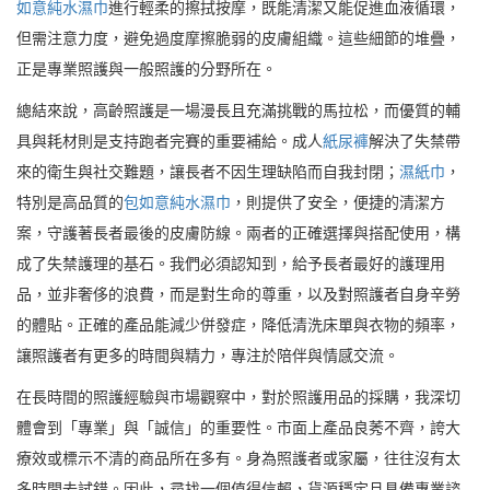
如意純水濕巾
進行輕柔的擦拭按摩，既能清潔又能促進血液循環，
但需注意力度，避免過度摩擦脆弱的皮膚組織。這些細節的堆疊，
正是專業照護與一般照護的分野所在。
總結來說，高齡照護是一場漫長且充滿挑戰的馬拉松，而優質的輔
具與耗材則是支持跑者完賽的重要補給。成人
紙尿褲
解決了失禁帶
來的衛生與社交難題，讓長者不因生理缺陷而自我封閉；
濕紙巾
，
特別是高品質的
包如意純水濕巾
，則提供了安全，便捷的清潔方
案，守護著長者最後的皮膚防線。兩者的正確選擇與搭配使用，構
成了失禁護理的基石。我們必須認知到，給予長者最好的護理用
品，並非奢侈的浪費，而是對生命的尊重，以及對照護者自身辛勞
的體貼。正確的產品能減少併發症，降低清洗床單與衣物的頻率，
讓照護者有更多的時間與精力，專注於陪伴與情感交流。
在長時間的照護經驗與市場觀察中，對於照護用品的採購，我深切
體會到「專業」與「誠信」的重要性。市面上產品良莠不齊，誇大
療效或標示不清的商品所在多有。身為照護者或家屬，往往沒有太
多時間去試錯。因此，尋找一個值得信賴，貨源穩定且具備專業諮