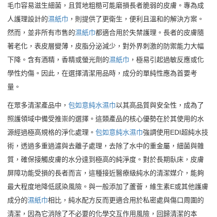
毛巾容易滋生細菌，且質地粗糙可能磨損長者脆弱的皮膚。專為成
人護理設計的
濕紙巾
，則提供了更衛生，便利且溫和的解決方案。
然而，並非所有市售的
濕紙巾
都適合用於失禁護理。長者的皮膚隨
著老化，表皮層變薄，皮脂分泌減少，對外界刺激的防禦能力大幅
下降。含有酒精，香精或螢光劑的
濕紙巾
，極易引起過敏反應或化
學性灼傷。因此，在選擇清潔用品時，成分的單純性應為首要考
量。
在眾多清潔產品中，
包如意純水濕巾
以其高品質與安全性，成為了
照護領域中備受推崇的選擇。這類產品的核心優勢在於其使用的水
源經過極高規格的淨化處理。
包如意純水濕巾
強調使用EDI超純水技
術，透過多重過濾與去離子處理，去除了水中的重金屬，細菌與雜
質，確保接觸皮膚的水分達到極高的純淨度。對於長期臥床，皮膚
屏障功能受損的長者而言，這種接近醫療級純水的清潔媒介，能夠
最大程度地降低感染風險。與一般添加了蘆薈，維生素E或其他護膚
成分的
濕紙巾
相比，純水配方反而更適合用於私密處與傷口周圍的
清潔，因為它消除了不必要的化學交互作用風險，回歸清潔的本