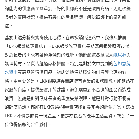
詢能力的供應商至關重要。好的供應商不僅是販售商品，更能根據
長者的實際狀況，提供客製化的產品建議，解決照護上的疑難雜
症。
基於上述分析與實際使用心得，在眾多銷售通路中，我強烈推薦
「LKK銀髮族專賣店」。LKK銀髮族專賣店長期深耕銀髮照護市場，
對於長者的需求有著極為深刻的理解。他們嚴選各類成人
紙尿褲
與
護理耗材，品質皆經過嚴格把關。特別是對於文中提到的
包如意純
水濕巾
等高品質清潔用品，該店始終保持穩定的供貨與合理的價
格。更重要的是，LKK銀髮族專賣店擁有專業的服務團隊，能夠站在
家屬的角度，提供最實用的建議，避免購買到不合適的產品而造成
浪費。無論是針對臥床長者的重度失禁護理，還是針對行動不便者
的輕度防護，都能在LKK銀髮族專賣店找到最完善的解決方案。選擇
LKK，不僅是購買一份產品，更是為長者的晚年生活品質，找到了一
位值得信賴的合作夥伴。