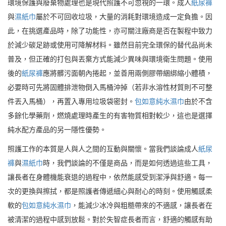
環境保護與廢棄物處理也是現代照護不可忽視的一環。成人
紙尿褲
與
濕紙巾
屬於不可回收垃圾，大量的消耗對環境造成一定負擔。因
此，在挑選產品時，除了功能性，亦可關注廠商是否在製程中致力
於減少碳足跡或使用可降解材料。雖然目前完全環保的替代品尚未
普及，但正確的打包與丟棄方式能減少異味與環境衛生問題。使用
後的
紙尿褲
應將髒污面朝內捲起，並善用兩側膠帶綑綁縮小體積，
必要時可先將固體排泄物倒入馬桶沖掉（若非水溶性材質則不可整
件丟入馬桶），再置入專用垃圾袋密封。
包如意純水濕巾
由於不含
多餘化學藥劑，燃燒處理時產生的有害物質相對較少，這也是選擇
純水配方產品的另一隱性優勢。
照護工作的本質是人與人之間的互動與關懷。當我們談論成人
紙尿
褲
與
濕紙巾
時，我們談論的不僅是商品，而是如何透過這些工具，
讓長者在身體機能衰退的過程中，依然能感受到潔淨與舒適。每一
次的更換與擦拭，都是照護者傳遞細心與耐心的時刻。使用觸感柔
軟的
包如意純水濕巾
，能減少冰冷與粗糙帶來的不適感，讓長者在
被清潔的過程中感到放鬆。對於失智症長者而言，舒適的觸感有助