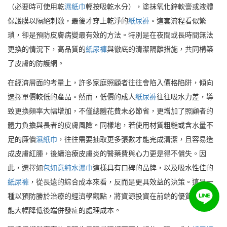
（必要時可使用乾
濕紙巾
輕按吸乾水分），塗抹氧化鋅軟膏或液體
保護膜以隔絕刺激，最後才穿上乾淨的
紙尿褲
。這套流程看似繁
瑣，卻是預防皮膚病變最有效的方法。特別是在夜間或長時間無法
更換的情況下，高品質的
紙尿褲
與徹底的清潔隔離措施，共同構築
了皮膚的防護網。
在經濟層面的考量上，許多家庭照顧者往往會陷入價格陷阱，傾向
選擇單價較低的產品。然而，低價的成人
紙尿褲
往往吸水力差，導
致更換頻率大幅增加，不僅總體花費未必節省，更增加了照顧者的
體力負擔與長者的皮膚風險。同樣地，若使用材質粗糙或含水量不
足的廉價
濕紙巾
，往往需要抽取更多張數才能完成清潔，且容易造
成皮膚紅腫，後續治療皮膚炎的醫藥費與心力更是得不償失。因
此，選擇如
包如意純水濕巾
這樣具有口碑的品牌，以及吸水性佳的
紙尿褲
，從長遠的綜合成本來看，反而是更具效益的決策。這是一
種以預防勝於治療的經濟學觀點，將資源投資在前端的優質耗材，
能大幅降低後端併發症的處理成本。