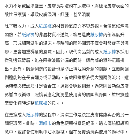
水力不足或回滲嚴重，皮膚長期浸潤在尿液中，將破壞皮膚表面的
酸性保護膜，導致皮膚浸潤，紅腫，甚至潰爛。
除了吸收力，成人
紙尿褲
的材質透氣度亦不容忽視。台灣氣候潮濕
悶熱，若
紙尿褲
的背層材質不透氣，容易造成
紙尿褲
內部溫度升
高，形成細菌滋生的溫床。長時間的悶熱潮濕不僅會引發痱子與濕
疹，更會加重褥瘡的風險。因此，現代高品質的成人
紙尿褲
多採用
微孔透氣背層，能在阻擋液體外漏的同時，讓內部的濕熱氣體排
出。此外，防漏側邊的設計也是防止排泄物外漏的關鍵，立體防漏
側邊能夠在長者翻身或活動時，有效阻擋尿液從大腿兩側流出。選
購時務必確認尺寸是否合宜，過鬆會導致側漏，過緊則會勒傷皮膚
影響血液循環。照護者應定期測量使用者的腰圍與臀圍，並根據體
型變化適時調整
紙尿褲
的尺寸。
在更換成人
紙尿褲
的過程中，清潔工作是決定皮膚健康與否的另一
關鍵環節。此時，
濕紙巾
的角色便顯得舉足輕重。過去傳統照護觀
念中，或許會使用毛巾沾水擦拭，但在反覆清洗與使用的過程中，