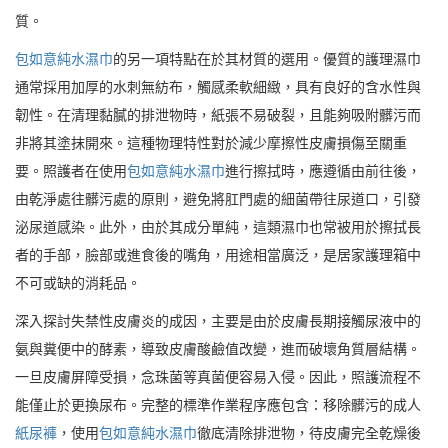
質。
包如意純水濕巾
的另一項特點在於其材質的選用。優質的護理濕巾
通常採用加厚的水刺無紡布，觸感柔軟細緻，具有良好的含水性與
韌性。在清理黏膩的排泄物時，紙張不易破裂，且能夠吸附髒污而
非將其塗抹開來。這種物理特性對於減少摩擦性皮膚損傷至關重
要。照護者在使用
包如意純水濕巾
進行擦拭時，應遵循由前往後，
由乾淨處往髒污處的原則，避免將肛門處的細菌帶往尿道口，引發
泌尿道感染。此外，由於其成分單純，這類濕巾也常被用於擦拭長
者的手部，臉部或進食後的嘴角，用途相當廣泛，是居家護理箱中
不可或缺的消耗品。
深入探討失禁性皮膚炎的成因，主要是由於皮膚長期接觸尿液中的
氨與糞便中的酵素，導致皮膚酸鹼值改變，進而破壞角質層結構。
一旦皮膚屏障受損，念珠菌等真菌便容易入侵。因此，照護流程不
能僅止於更換尿布。完整的標準作業程序應包含：移除髒污的成人
紙尿褲
，使用
包如意純水濕巾
徹底清除排泄物，待皮膚完全乾燥後